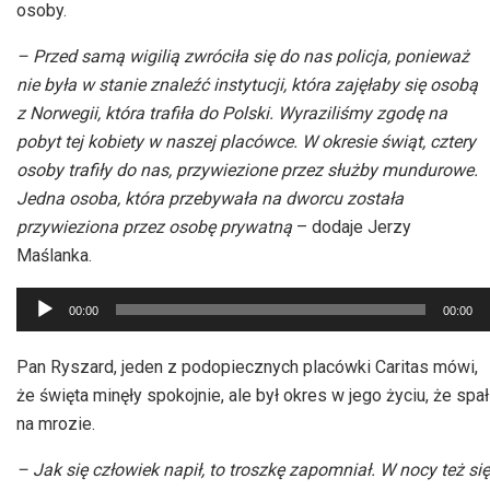
osoby.
– Przed samą wigilią zwróciła się do nas policja, ponieważ
nie była w stanie znaleźć instytucji, która zajęłaby się osobą
z Norwegii, która trafiła do Polski. Wyraziliśmy zgodę na
pobyt tej kobiety w naszej placówce. W okresie świąt, cztery
osoby trafiły do nas, przywiezione przez służby mundurowe.
Jedna osoba, która przebywała na dworcu została
przywieziona przez osobę prywatną
– dodaje Jerzy
Maślanka.
Odtwarzacz
00:00
00:00
plików
dźwiękowych
Pan Ryszard, jeden z podopiecznych placówki Caritas mówi,
że święta minęły spokojnie, ale był okres w jego życiu, że spał
na mrozie.
– Jak się człowiek napił, to troszkę zapomniał. W nocy też się