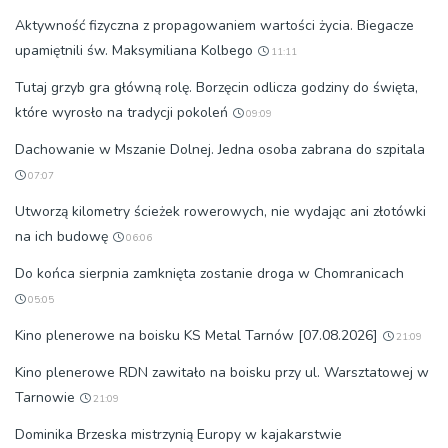
Aktywność fizyczna z propagowaniem wartości życia. Biegacze
upamiętnili św. Maksymiliana Kolbego
11:11
Tutaj grzyb gra główną rolę. Borzęcin odlicza godziny do święta,
które wyrosło na tradycji pokoleń
09:09
Dachowanie w Mszanie Dolnej. Jedna osoba zabrana do szpitala
07:07
Utworzą kilometry ścieżek rowerowych, nie wydając ani złotówki
na ich budowę
06:06
Do końca sierpnia zamknięta zostanie droga w Chomranicach
05:05
Kino plenerowe na boisku KS Metal Tarnów [07.08.2026]
21:09
Kino plenerowe RDN zawitało na boisku przy ul. Warsztatowej w
Tarnowie
21:09
Dominika Brzeska mistrzynią Europy w kajakarstwie