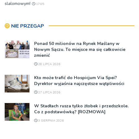
slalomowym!
17:05
NIE PRZEGAP
Ponad 50 milionów na Rynek Maślany w
Nowym Sączu. To miejsce ma się całkowicie
zmienić
28 LIPCA 2026
Kto może trafić do Hospicjum Via Spei?
Dyrektor wyjaśnia najczęstsze wątpliwości
27 LIPCA 2026
W Stadłach rusza tylko żłobek i przedszkole.
Co z podstawówką? [ROZMOWA]
3 SIERPNIA 2026