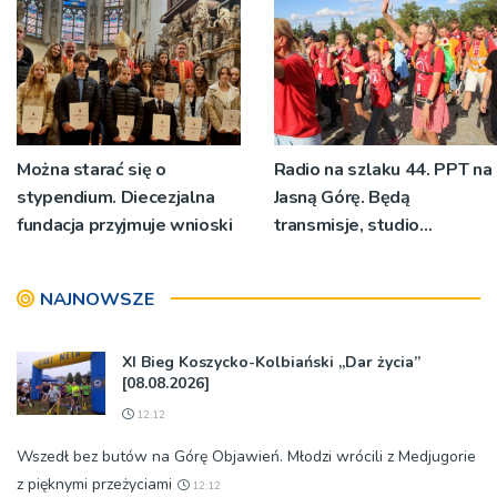
[ZDJĘCIA]
Można starać się o
Radio na szlaku 44. PPT na
stypendium. Diecezjalna
Jasną Górę. Będą
fundacja przyjmuje wnioski
transmisje, studio
pielgrzymkowe,
pozdrowienia
NAJNOWSZE
XI Bieg Koszycko-Kolbiański „Dar życia”
[08.08.2026]
12:12
Wszedł bez butów na Górę Objawień. Młodzi wrócili z Medjugorie
z pięknymi przeżyciami
12:12