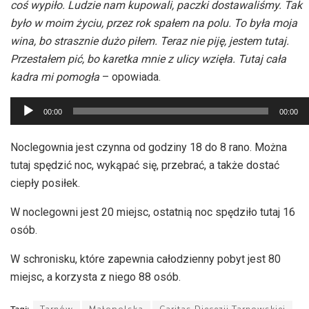
coś wypiło. Ludzie nam kupowali, paczki dostawaliśmy. Tak
było w moim życiu, przez rok spałem na polu. To była moja
wina, bo strasznie dużo piłem. Teraz nie piję, jestem tutaj.
Przestałem pić, bo karetka mnie z ulicy wzięła. Tutaj cała
kadra mi pomogła
– opowiada.
Odtwarzacz
00:00
00:00
plików
dźwiękowych
Noclegownia jest czynna od godziny 18 do 8 rano. Można
tutaj spędzić noc, wykąpać się, przebrać, a także dostać
ciepły posiłek.
W noclegowni jest 20 miejsc, ostatnią noc spędziło tutaj 16
osób.
W schronisku, które zapewnia całodzienny pobyt jest 80
miejsc, a korzysta z niego 88 osób.