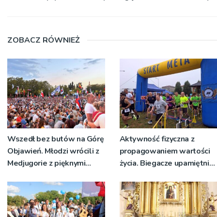
ZOBACZ RÓWNIEŻ
Wszedł bez butów na Górę
Aktywność fizyczna z
Objawień. Młodzi wrócili z
propagowaniem wartości
Medjugorie z pięknymi
życia. Biegacze upamiętnili
przeżyciami
św. Maksymiliana Kolbego