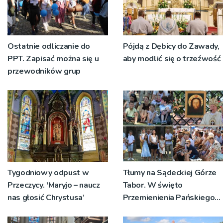
Ostatnie odliczanie do
Pójdą z Dębicy do Zawady,
PPT. Zapisać można się u
aby modlić się o trzeźwość
przewodników grup
Tygodniowy odpust w
Tłumy na Sądeckiej Górze
Przeczycy. 'Maryjo – naucz
Tabor. W święto
nas głosić Chrystusa’
Przemienienia Pańskiego
bp Jeż przypominał o
znaczeniu Sakramentów