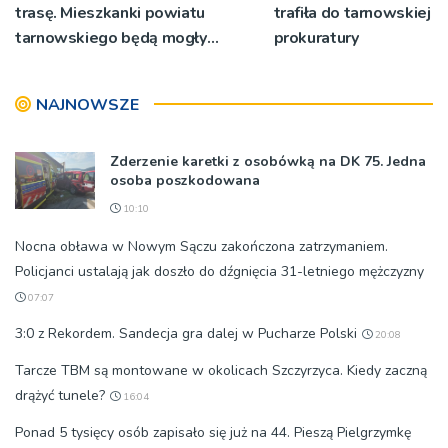
trasę. Mieszkanki powiatu
trafiła do tarnowskiej
tarnowskiego będą mogły
prokuratury
wykonać bezpłatne badania
NAJNOWSZE
Zderzenie karetki z osobówką na DK 75. Jedna
osoba poszkodowana
10:10
Nocna obława w Nowym Sączu zakończona zatrzymaniem.
Policjanci ustalają jak doszło do dźgnięcia 31-letniego mężczyzny
07:07
3:0 z Rekordem. Sandecja gra dalej w Pucharze Polski
20:08
Tarcze TBM są montowane w okolicach Szczyrzyca. Kiedy zaczną
drążyć tunele?
16:04
Ponad 5 tysięcy osób zapisało się już na 44. Pieszą Pielgrzymkę