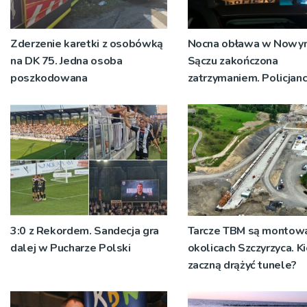
Zderzenie karetki z osobówką
Nocna obława w Nowy
na DK 75. Jedna osoba
Sączu zakończona
poszkodowana
zatrzymaniem. Policjanc
ustalają jak doszło do
dźgnięcia 31-letniego
mężczyzny
3:0 z Rekordem. Sandecja gra
Tarcze TBM są montow
dalej w Pucharze Polski
okolicach Szczyrzyca. K
zaczną drążyć tunele?