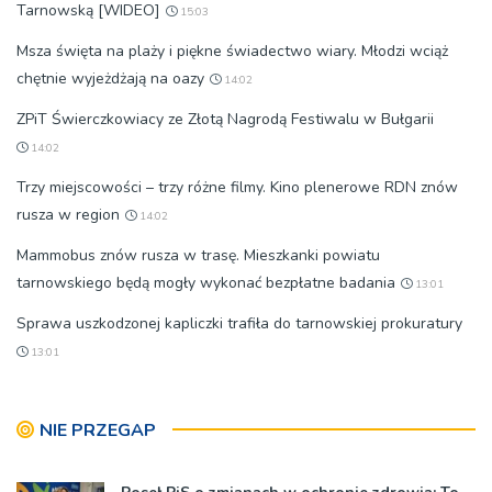
Tarnowską [WIDEO]
15:03
Msza święta na plaży i piękne świadectwo wiary. Młodzi wciąż
chętnie wyjeżdżają na oazy
14:02
ZPiT Świerczkowiacy ze Złotą Nagrodą Festiwalu w Bułgarii
14:02
Trzy miejscowości – trzy różne filmy. Kino plenerowe RDN znów
rusza w region
14:02
Mammobus znów rusza w trasę. Mieszkanki powiatu
tarnowskiego będą mogły wykonać bezpłatne badania
13:01
Sprawa uszkodzonej kapliczki trafiła do tarnowskiej prokuratury
13:01
NIE PRZEGAP