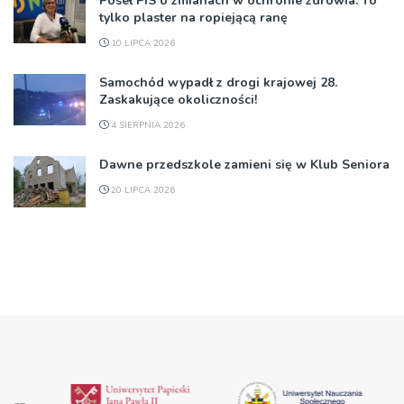
Poseł PiS o zmianach w ochronie zdrowia: To
tylko plaster na ropiejącą ranę
10 LIPCA 2026
Samochód wypadł z drogi krajowej 28.
Zaskakujące okoliczności!
4 SIERPNIA 2026
Dawne przedszkole zamieni się w Klub Seniora
20 LIPCA 2026