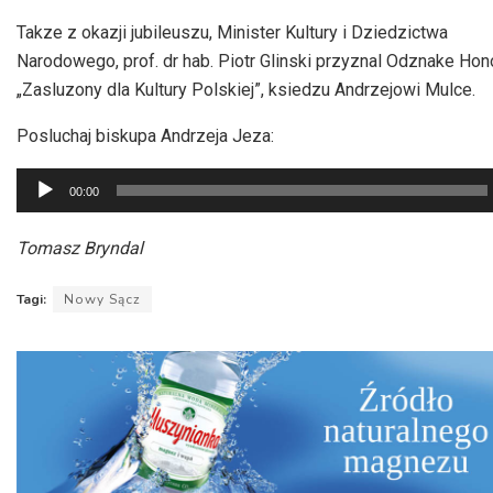
Takze z okazji jubileuszu, Minister Kultury i Dziedzictwa
Narodowego, prof. dr hab. Piotr Glinski przyznal Odznake Ho
„Zasluzony dla Kultury Polskiej”, ksiedzu Andrzejowi Mulce.
Posluchaj biskupa Andrzeja Jeza:
Odtwarzacz
00:00
plików
dźwiękowych
Tomasz Bryndal
Tagi:
Nowy Sącz