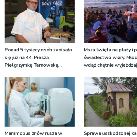
Ponad 5 tysięcy osób zapisało
Msza święta na plaży i 
się już na 44. Pieszą
świadectwo wiary. Młod
Pielgrzymkę Tarnowską
wciąż chętnie wyjeżdżaj
[WIDEO]
oazy
Mammobus znów rusza w
Sprawa uszkodzonej kap