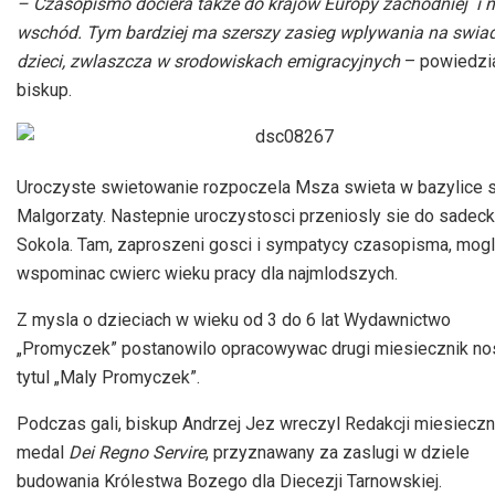
– Czasopismo dociera takze do krajów Europy zachodniej i 
wschód. Tym bardziej ma szerszy zasieg wplywania na swi
dzieci, zwlaszcza w srodowiskach emigracyjnych
– powiedzi
biskup.
Uroczyste swietowanie rozpoczela Msza swieta w bazylice 
Malgorzaty. Nastepnie uroczystosci przeniosly sie do sadec
Sokola. Tam, zaproszeni gosci i sympatycy czasopisma, mogl
wspominac cwierc wieku pracy dla najmlodszych.
Z mysla o dzieciach w wieku od 3 do 6 lat Wydawnictwo
„Promyczek” postanowilo opracowywac drugi miesiecznik n
tytul „Maly Promyczek”.
Podczas gali, biskup Andrzej Jez wreczyl Redakcji miesieczn
medal
Dei Regno Servire
, przyznawany za zaslugi w dziele
budowania Królestwa Bozego dla Diecezji Tarnowskiej.