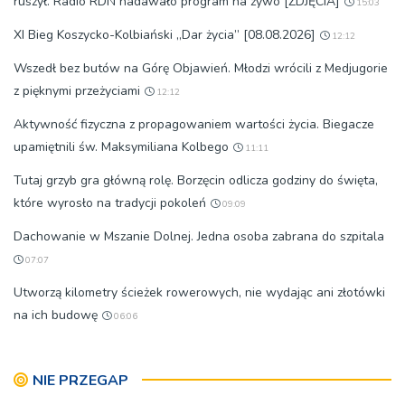
ruszył. Radio RDN nadawało program na żywo [ZDJĘCIA]
15:03
XI Bieg Koszycko-Kolbiański „Dar życia” [08.08.2026]
12:12
Wszedł bez butów na Górę Objawień. Młodzi wrócili z Medjugorie
z pięknymi przeżyciami
12:12
Aktywność fizyczna z propagowaniem wartości życia. Biegacze
upamiętnili św. Maksymiliana Kolbego
11:11
Tutaj grzyb gra główną rolę. Borzęcin odlicza godziny do święta,
które wyrosło na tradycji pokoleń
09:09
Dachowanie w Mszanie Dolnej. Jedna osoba zabrana do szpitala
07:07
Utworzą kilometry ścieżek rowerowych, nie wydając ani złotówki
na ich budowę
06:06
NIE PRZEGAP