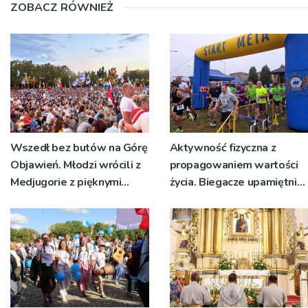
ZOBACZ RÓWNIEŻ
Wszedł bez butów na Górę
Aktywność fizyczna z
Objawień. Młodzi wrócili z
propagowaniem wartości
Medjugorie z pięknymi
życia. Biegacze upamiętnili
przeżyciami
św. Maksymiliana Kolbego