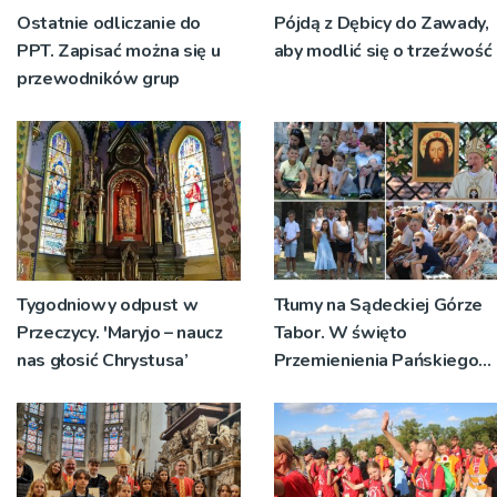
Ostatnie odliczanie do
Pójdą z Dębicy do Zawady,
PPT. Zapisać można się u
aby modlić się o trzeźwość
przewodników grup
Tygodniowy odpust w
Tłumy na Sądeckiej Górze
Przeczycy. 'Maryjo – naucz
Tabor. W święto
nas głosić Chrystusa’
Przemienienia Pańskiego
bp Jeż przypominał o
znaczeniu Sakramentów
[ZDJĘCIA]