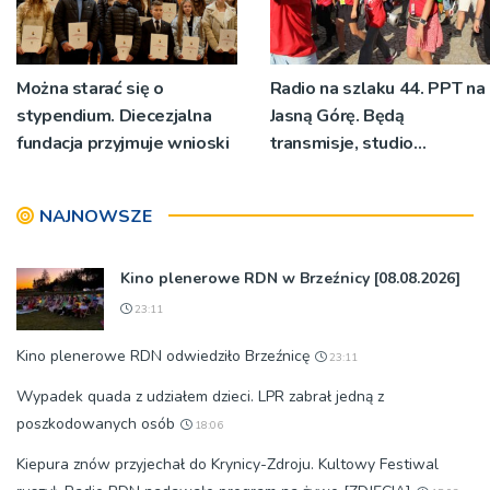
Można starać się o
Radio na szlaku 44. PPT na
stypendium. Diecezjalna
Jasną Górę. Będą
fundacja przyjmuje wnioski
transmisje, studio
pielgrzymkowe,
pozdrowienia
NAJNOWSZE
Kino plenerowe RDN w Brzeźnicy [08.08.2026]
23:11
Kino plenerowe RDN odwiedziło Brzeźnicę
23:11
Wypadek quada z udziałem dzieci. LPR zabrał jedną z
poszkodowanych osób
18:06
Kiepura znów przyjechał do Krynicy-Zdroju. Kultowy Festiwal