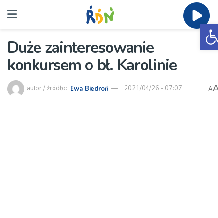
O
Duże zainteresowanie
konkursem o bł. Karolinie
autor / źródło:
Ewa Biedroń
2021/04/26 - 07:07
A