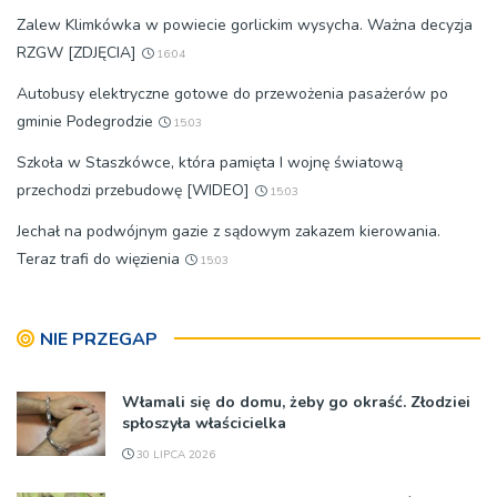
Zalew Klimkówka w powiecie gorlickim wysycha. Ważna decyzja
RZGW [ZDJĘCIA]
16:04
Autobusy elektryczne gotowe do przewożenia pasażerów po
gminie Podegrodzie
15:03
Szkoła w Staszkówce, która pamięta I wojnę światową
przechodzi przebudowę [WIDEO]
15:03
Jechał na podwójnym gazie z sądowym zakazem kierowania.
Teraz trafi do więzienia
15:03
NIE PRZEGAP
Włamali się do domu, żeby go okraść. Złodziei
spłoszyła właścicielka
30 LIPCA 2026