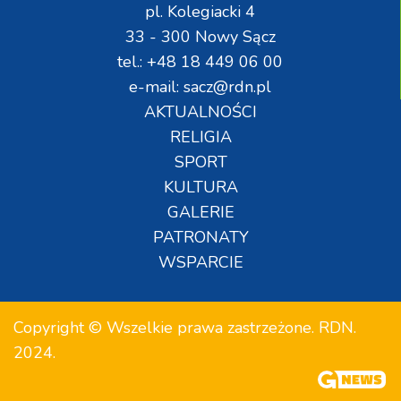
pl. Kolegiacki 4
33 - 300 Nowy Sącz
tel.: +48 18 449 06 00
e-mail: sacz@rdn.pl
AKTUALNOŚCI
RELIGIA
SPORT
KULTURA
GALERIE
PATRONATY
WSPARCIE
Copyright © Wszelkie prawa zastrzeżone. RDN.
2024.