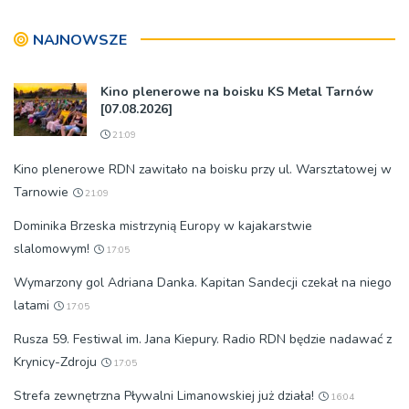
Tarnowską [WIDEO]
NAJNOWSZE
Kino plenerowe na boisku KS Metal Tarnów
[07.08.2026]
21:09
Kino plenerowe RDN zawitało na boisku przy ul. Warsztatowej w
Tarnowie
21:09
Dominika Brzeska mistrzynią Europy w kajakarstwie
slalomowym!
17:05
Wymarzony gol Adriana Danka. Kapitan Sandecji czekał na niego
latami
17:05
Rusza 59. Festiwal im. Jana Kiepury. Radio RDN będzie nadawać z
Krynicy-Zdroju
17:05
Strefa zewnętrzna Pływalni Limanowskiej już działa!
16:04