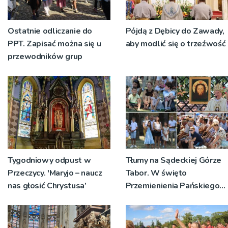
Ostatnie odliczanie do
Pójdą z Dębicy do Zawady,
PPT. Zapisać można się u
aby modlić się o trzeźwość
przewodników grup
Tygodniowy odpust w
Tłumy na Sądeckiej Górze
Przeczycy. 'Maryjo – naucz
Tabor. W święto
nas głosić Chrystusa’
Przemienienia Pańskiego
bp Jeż przypominał o
znaczeniu Sakramentów
[ZDJĘCIA]