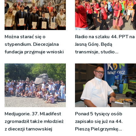
Można starać się o
Radio na szlaku 44. PPT na
stypendium. Diecezjalna
Jasną Górę. Będą
fundacja przyjmuje wnioski
transmisje, studio
pielgrzymkowe,
pozdrowienia
Medjugorie. 37. Mladifest
Ponad 5 tysięcy osób
zgromadził także młodzież
zapisało się już na 44.
z diecezji tarnowskiej
Pieszą Pielgrzymkę