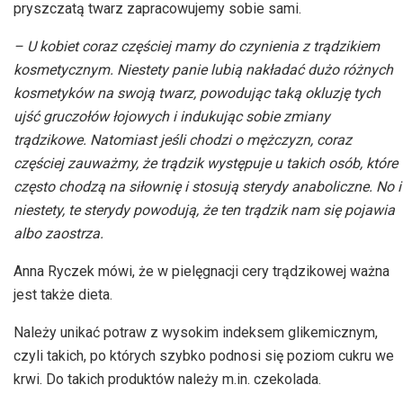
pryszczatą twarz zapracowujemy sobie sami.
– U kobiet coraz częściej mamy do czynienia z trądzikiem
kosmetycznym. Niestety panie lubią nakładać dużo różnych
kosmetyków na swoją twarz, powodując taką okluzję tych
ujść gruczołów łojowych i indukując sobie zmiany
trądzikowe. Natomiast jeśli chodzi o mężczyzn, coraz
częściej zauważmy, że trądzik występuje u takich osób, które
często chodzą na siłownię i stosują sterydy anaboliczne. No i
niestety, te sterydy powodują, że ten trądzik nam się pojawia
albo zaostrza.
Anna Ryczek mówi, że w pielęgnacji cery trądzikowej ważna
jest także dieta.
Należy unikać potraw z wysokim indeksem glikemicznym,
czyli takich, po których szybko podnosi się poziom cukru we
krwi. Do takich produktów należy m.in. czekolada.