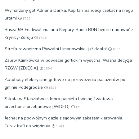
Wymarzony gol Adriana Danka. Kapitan Sandecji czekał na niego
latami
17:05
Rusza 59. Festiwal im. Jana Kiepury. Radio RDN będzie nadawać z
Krynicy-Zdroju
17:05
Strefa zewnętrzna Pływalni Limanowskiej już działa!
16:04
Zalew Klimkówka w powiecie gorlickim wysycha. Ważna decyzja
RZGW [ZDJĘCIA]
16:04
Autobusy elektryczne gotowe do przewożenia pasażerów po
gminie Podegrodzie
15:03
Szkoła w Staszkówce, która pamięta I wojnę światową
przechodzi przebudowę [WIDEO]
15:03
Jechał na podwójnym gazie z sądowym zakazem kierowania.
Teraz trafi do więzienia
15:03