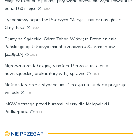
Wojnicz rozbuduje parking przy węźle przesiadkowym. Powstanie
ponad 60 miejsc
14:02
Tygodniowy odpust w Przeczycy. 'Maryjo – naucz nas głosić
Chrystusa’
14:02
Tłumy na Sądeckiej Górze Tabor. W święto Przemienienia
Pańskiego bp Jeż przypominał o znaczeniu Sakramentów
[ZDJĘCIA]
13:01
Mężczyzna został dźgnięty nożem. Pierwsze ustalenia
nowosądeckiej prokuratury w tej sprawie
13:01
Można starać się o stypendium. Diecezjalna fundacja przyjmuje
wnioski
13:01
IMGW ostrzega przed burzami. Alerty dla Małopolski i
Podkarpacia
13:01
NIE PRZEGAP