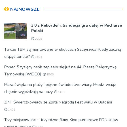
NAJNOWSZE
3:0 z Rekordem. Sandecja gra dalej w Pucharze
Polski
20:08
Tarcze TBM są montowane w okolicach Szczyrzyca. Kiedy zaczną
drążyć tunele?
16:04
Ponad 5 tysięcy osób zapisało się już na 44. Pieszą Pielgrzymkę
Tarnowską [WIDEO]
15:03
Msza święta na plaży i piękne świadectwo wiary. Młodzi wciąż
chętnie wyjeżdżają na oazy
14:02
ZPiT Świerczkowiacy ze Złotą Nagrodą Festiwalu w Bułgarii
14:02
Trzy miejscowości – trzy różne filmy. Kino plenerowe RDN znów
rusza w region