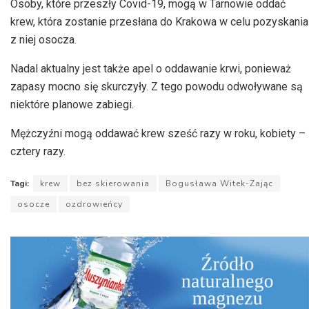
Osoby, które przeszły Covid-19, mogą w Tarnowie oddać
krew, która zostanie przesłana do Krakowa w celu pozyskania
z niej osocza.
Nadal aktualny jest także apel o oddawanie krwi, ponieważ
zapasy mocno się skurczyły. Z tego powodu odwoływane są
niektóre planowe zabiegi.
Mężczyźni mogą oddawać krew sześć razy w roku, kobiety –
cztery razy.
Tagi:
krew
bez skierowania
Bogusława Witek-Zając
osocze
ozdrowieńcy