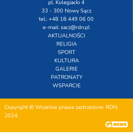
pl. Kolegiacki 4
33 - 300 Nowy Sącz
tel.: +48 18 449 06 00
e-mail: sacz@rdn.pl
AKTUALNOŚCI
RELIGIA
SPORT
KULTURA
GALERIE
PATRONATY
WSPARCIE
Copyright © Wszelkie prawa zastrzeżone. RDN.
2024.