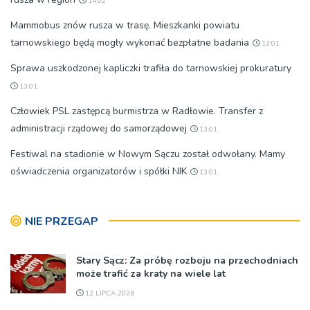
14:02
Mammobus znów rusza w trasę. Mieszkanki powiatu
tarnowskiego będą mogły wykonać bezpłatne badania
13:01
Sprawa uszkodzonej kapliczki trafiła do tarnowskiej prokuratury
13:01
Człowiek PSL zastępcą burmistrza w Radłowie. Transfer z
administracji rządowej do samorządowej
13:01
Festiwal na stadionie w Nowym Sączu został odwołany. Mamy
oświadczenia organizatorów i spółki NIK
13:01
NIE PRZEGAP
Stary Sącz: Za próbę rozboju na przechodniach
może trafić za kraty na wiele lat
12 LIPCA 2026