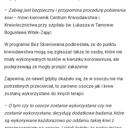
–
Zabieg jest bezpieczny i przypomina procedurę pobierania
krwi
– mówi kierownik Centrum Krwiodawstwa i
Krwiolecznictwa przy szpitalu św. Łukasza w Tarnowie
Bogusława Witek-Zając.
W programie Bez Skierowania podkreślała, że do punktu
krwiodawstwa mogą się zgłaszać także te osoby, które nie
miały wykonywanych testów w kierunku koronawirusa, ale
podejrzewają że mogły przejść zakażenie.
Zapewnia, że nawet gdyby okazało się, że w osoczu nie ma
potrzebnych przeciwciał, to zarówno osocze jak i krew
zostaną wykorzystane do innych terapii.
–
O tym czy to osocze zostanie wykorzystane czy nie
zostanie wykorzystane, decydują dodatkowe badania, które
są wykonywane każdorazowo po oddaniu takiej krwi z
przeznaczeniem na osocze. I jeżeli byłoby za niskie miano