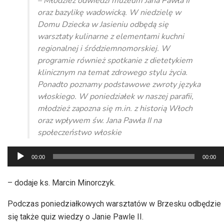
– Młodzież odwiedzi muzeum Jana Pawła II
oraz bazylikę wadowicką. W niedzielę w
Domu Dziecka w Jasieniu odbędą się
warsztaty kulinarne z elementami kuchni
regionalnej i śródziemnomorskiej. W
programie również spotkanie z dietetykiem
klinicznym na temat zdrowego stylu życia.
Ponadto poznamy podstawowe zwroty języka
włoskiego. W poniedziałek w naszej parafii,
młodzież zapozna się m.in. z historią Włoch
oraz wpływem św. Jana Pawła II na
społeczeństwo włoskie
Odtwarzacz
00:00
00:00
plików
dźwiękowych
– dodaje ks. Marcin Minorczyk.
Podczas poniedziałkowych warsztatów w Brzesku odbędzie
się także quiz wiedzy o Janie Pawle II.