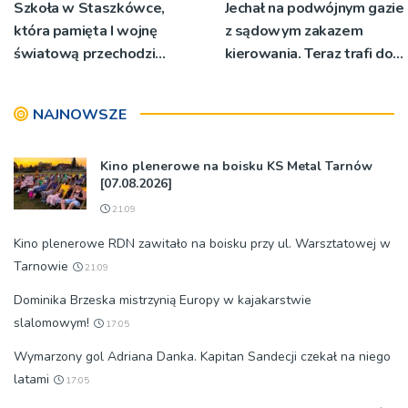
Szkoła w Staszkówce,
Jechał na podwójnym gazie
która pamięta I wojnę
z sądowym zakazem
światową przechodzi
kierowania. Teraz trafi do
przebudowę [WIDEO]
więzienia
NAJNOWSZE
Kino plenerowe na boisku KS Metal Tarnów
[07.08.2026]
21:09
Kino plenerowe RDN zawitało na boisku przy ul. Warsztatowej w
Tarnowie
21:09
Dominika Brzeska mistrzynią Europy w kajakarstwie
slalomowym!
17:05
Wymarzony gol Adriana Danka. Kapitan Sandecji czekał na niego
latami
17:05