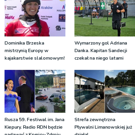
Dominika Brzeska
Wymarzony gol Adriana
mistrzynią Europy w
Danka. Kapitan Sandecji
kajakarstwie slalomowym!
czekał na niego latami
Rusza 59. Festiwal im. Jana
Strefa zewnętrzna
Kiepury. Radio RDN będzie
Pływalni Limanowskiej już
nadawać z Krynicy-Zdroju
działa!