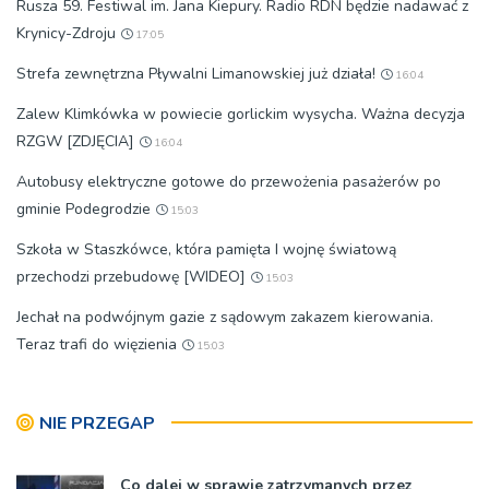
Rusza 59. Festiwal im. Jana Kiepury. Radio RDN będzie nadawać z
Krynicy-Zdroju
17:05
Strefa zewnętrzna Pływalni Limanowskiej już działa!
16:04
Zalew Klimkówka w powiecie gorlickim wysycha. Ważna decyzja
RZGW [ZDJĘCIA]
16:04
Autobusy elektryczne gotowe do przewożenia pasażerów po
gminie Podegrodzie
15:03
Szkoła w Staszkówce, która pamięta I wojnę światową
przechodzi przebudowę [WIDEO]
15:03
Jechał na podwójnym gazie z sądowym zakazem kierowania.
Teraz trafi do więzienia
15:03
NIE PRZEGAP
Co dalej w sprawie zatrzymanych przez