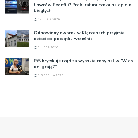
Łowców Pedofili? Prokuratura czeka na opinie
biegłych
27 LIPCA 2026
Odnowiony dworek w Klęczanach przyjmie
dzieci od początku września
9 LIPCA 2026
PiS krytykuje rząd za wysokie ceny paliw. 'W co
oni grają?”
3 SIERPNIA 2026