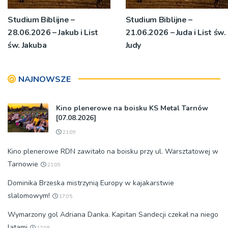
Studium Biblijne –
Studium Biblijne –
28.06.2026 – Jakub i List
21.06.2026 – Juda i List św.
św. Jakuba
Judy
NAJNOWSZE
Kino plenerowe na boisku KS Metal Tarnów
[07.08.2026]
21:09
Kino plenerowe RDN zawitało na boisku przy ul. Warsztatowej w
Tarnowie
21:09
Dominika Brzeska mistrzynią Europy w kajakarstwie
slalomowym!
17:05
Wymarzony gol Adriana Danka. Kapitan Sandecji czekał na niego
latami
17:05