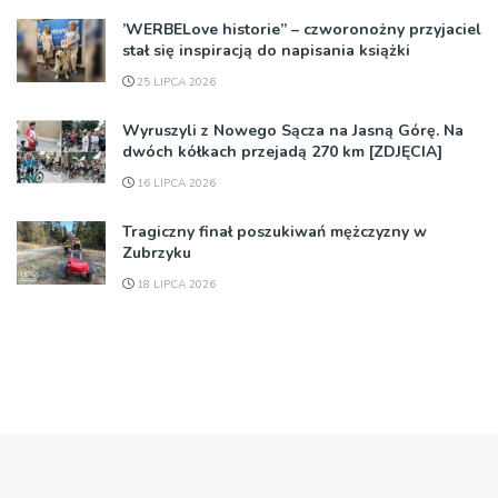
’WERBELove historie” – czworonożny przyjaciel
stał się inspiracją do napisania książki
25 LIPCA 2026
Wyruszyli z Nowego Sącza na Jasną Górę. Na
dwóch kółkach przejadą 270 km [ZDJĘCIA]
16 LIPCA 2026
Tragiczny finał poszukiwań mężczyzny w
Zubrzyku
18 LIPCA 2026