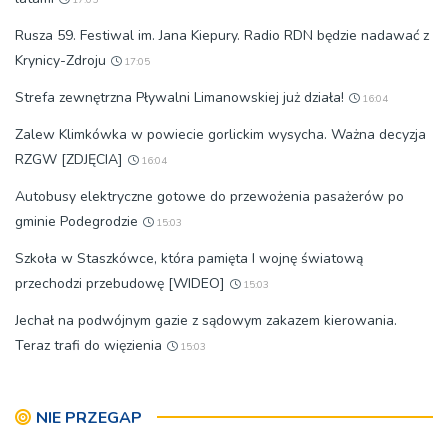
Rusza 59. Festiwal im. Jana Kiepury. Radio RDN będzie nadawać z
Krynicy-Zdroju
17:05
Strefa zewnętrzna Pływalni Limanowskiej już działa!
16:04
Zalew Klimkówka w powiecie gorlickim wysycha. Ważna decyzja
RZGW [ZDJĘCIA]
16:04
Autobusy elektryczne gotowe do przewożenia pasażerów po
gminie Podegrodzie
15:03
Szkoła w Staszkówce, która pamięta I wojnę światową
przechodzi przebudowę [WIDEO]
15:03
Jechał na podwójnym gazie z sądowym zakazem kierowania.
Teraz trafi do więzienia
15:03
NIE PRZEGAP