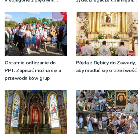
Medjugorie z pięknymi
życia. Biegacze upamiętnili
przeżyciami
św. Maksymiliana Kolbego
Ostatnie odliczanie do
Pójdą z Dębicy do Zawady,
PPT. Zapisać można się u
aby modlić się o trzeźwość
przewodników grup