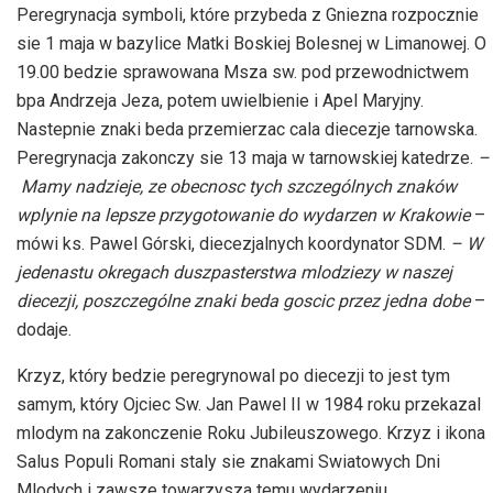
Peregrynacja symboli, które przybeda z Gniezna rozpocznie
sie 1 maja w bazylice Matki Boskiej Bolesnej w Limanowej. O
19.00 bedzie sprawowana Msza sw. pod przewodnictwem
bpa Andrzeja Jeza, potem uwielbienie i Apel Maryjny.
Nastepnie znaki beda przemierzac cala diecezje tarnowska.
Peregrynacja zakonczy sie 13 maja w tarnowskiej katedrze.
–
Mamy nadzieje, ze obecnosc tych szczególnych znaków
wplynie na lepsze przygotowanie do wydarzen w Krakowie
–
mówi ks. Pawel Górski, diecezjalnych koordynator SDM.
– W
jedenastu okregach duszpasterstwa mlodziezy w naszej
diecezji, poszczególne znaki beda goscic przez jedna dobe
–
dodaje.
Krzyz, który bedzie peregrynowal po diecezji to jest tym
samym, który Ojciec Sw. Jan Pawel II w 1984 roku przekazal
mlodym na zakonczenie Roku Jubileuszowego. Krzyz i ikona
Salus Populi Romani staly sie znakami Swiatowych Dni
Mlodych i zawsze towarzysza temu wydarzeniu.