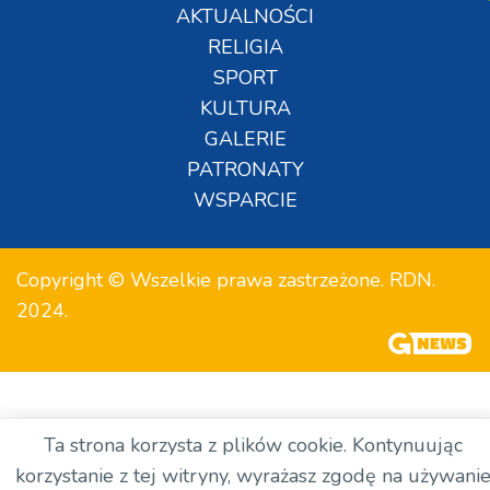
AKTUALNOŚCI
RELIGIA
SPORT
KULTURA
GALERIE
PATRONATY
WSPARCIE
Copyright © Wszelkie prawa zastrzeżone. RDN.
2024.
Ta strona korzysta z plików cookie. Kontynuując
korzystanie z tej witryny, wyrażasz zgodę na używani