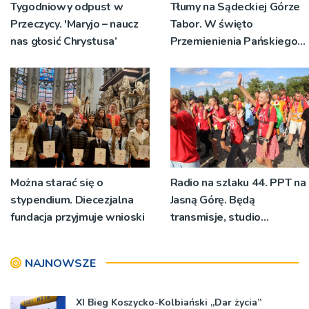
Tygodniowy odpust w
Tłumy na Sądeckiej Górze
Przeczycy. 'Maryjo – naucz
Tabor. W święto
nas głosić Chrystusa’
Przemienienia Pańskiego
bp Jeż przypominał o
znaczeniu Sakramentów
[ZDJĘCIA]
Można starać się o
Radio na szlaku 44. PPT na
stypendium. Diecezjalna
Jasną Górę. Będą
fundacja przyjmuje wnioski
transmisje, studio
pielgrzymkowe,
pozdrowienia
NAJNOWSZE
XI Bieg Koszycko-Kolbiański „Dar życia”