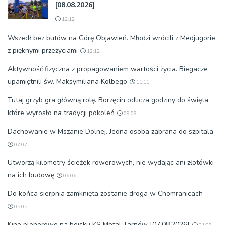
[08.08.2026]
12:12
Wszedł bez butów na Górę Objawień. Młodzi wrócili z Medjugorie
z pięknymi przeżyciami
12:12
Aktywność fizyczna z propagowaniem wartości życia. Biegacze
upamiętnili św. Maksymiliana Kolbego
11:11
Tutaj grzyb gra główną rolę. Borzęcin odlicza godziny do święta,
które wyrosło na tradycji pokoleń
09:09
Dachowanie w Mszanie Dolnej. Jedna osoba zabrana do szpitala
07:07
Utworzą kilometry ścieżek rowerowych, nie wydając ani złotówki
na ich budowę
06:06
Do końca sierpnia zamknięta zostanie droga w Chomranicach
05:05
Kino plenerowe na boisku KS Metal Tarnów [07.08.2026]