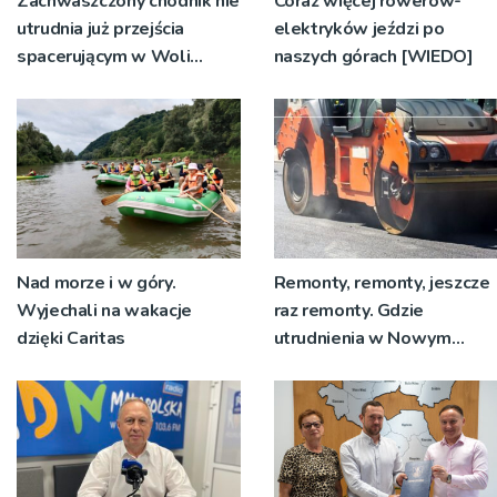
Zachwaszczony chodnik nie
Coraz więcej rowerów-
utrudnia już przejścia
elektryków jeździ po
spacerującym w Woli
naszych górach [WIEDO]
Rzędzińskiej. Interwencja
RDN
Nad morze i w góry.
Remonty, remonty, jeszcze
Wyjechali na wakacje
raz remonty. Gdzie
dzięki Caritas
utrudnienia w Nowym
Sączu?