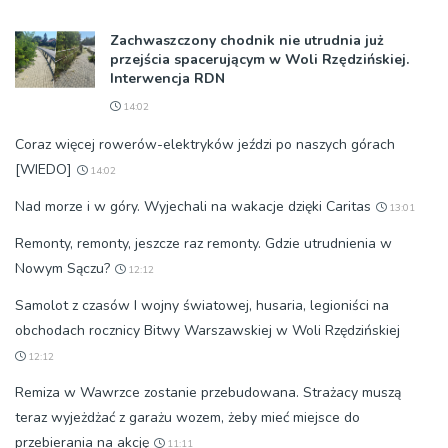
Zachwaszczony chodnik nie utrudnia już
przejścia spacerującym w Woli Rzędzińskiej.
Interwencja RDN
14:02
Coraz więcej rowerów-elektryków jeździ po naszych górach
[WIEDO]
14:02
Nad morze i w góry. Wyjechali na wakacje dzięki Caritas
13:01
Remonty, remonty, jeszcze raz remonty. Gdzie utrudnienia w
Nowym Sączu?
12:12
Samolot z czasów I wojny światowej, husaria, legioniści na
obchodach rocznicy Bitwy Warszawskiej w Woli Rzędzińskiej
12:12
Remiza w Wawrzce zostanie przebudowana. Strażacy muszą
teraz wyjeżdżać z garażu wozem, żeby mieć miejsce do
przebierania na akcję
11:11