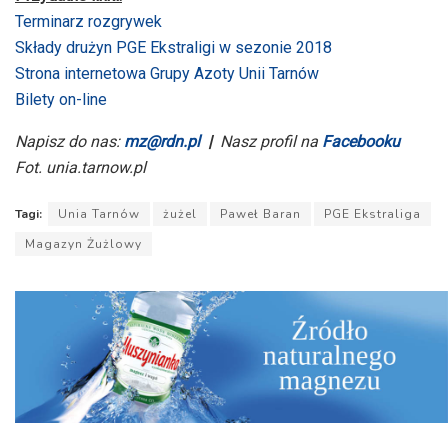
Terminarz rozgrywek
Składy drużyn PGE Ekstraligi w sezonie 2018
Strona internetowa Grupy Azoty Unii Tarnów
Bilety on-line
Napisz do nas:
mz@rdn.pl
|
Nasz profil na
Facebooku
Fot. unia.tarnow.pl
Tagi:
Unia Tarnów
żużel
Paweł Baran
PGE Ekstraliga
Magazyn Żużlowy