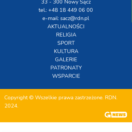
33 - 300 Nowy Sącz
tel.: +48 18 449 06 00
e-mail: sacz@rdn.pl
AKTUALNOŚCI
RELIGIA
SPORT
KULTURA
GALERIE
PATRONATY
WSPARCIE
Copyright © Wszelkie prawa zastrzeżone. RDN.
2024.