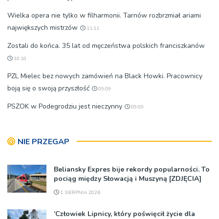
Wielka opera nie tylko w filharmonii. Tarnów rozbrzmiał ariami
największych mistrzów
11:11
Zostali do końca. 35 lat od męczeństwa polskich franciszkanów
10:10
PZL Mielec bez nowych zamówień na Black Howki. Pracownicy
boją się o swoją przyszłość
09:09
PSZOK w Podegrodziu jest nieczynny
09:09
NIE PRZEGAP
Beliansky Expres bije rekordy popularności. To
pociąg między Słowacją i Muszyną [ZDJĘCIA]
1 SIERPNIA 2026
’Człowiek Lipnicy, który poświęcił życie dla