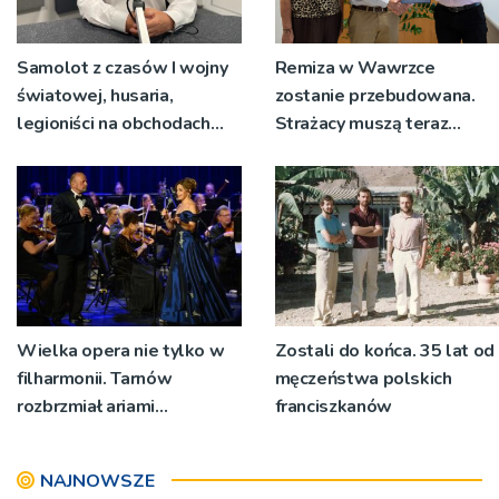
Samolot z czasów I wojny
Remiza w Wawrzce
światowej, husaria,
zostanie przebudowana.
legioniści na obchodach
Strażacy muszą teraz
rocznicy Bitwy
wyjeżdżać z garażu
Warszawskiej w Woli
wozem, żeby mieć miejsce
Rzędzińskiej
do przebierania na akcję
Wielka opera nie tylko w
Zostali do końca. 35 lat od
filharmonii. Tarnów
męczeństwa polskich
rozbrzmiał ariami
franciszkanów
największych mistrzów
NAJNOWSZE