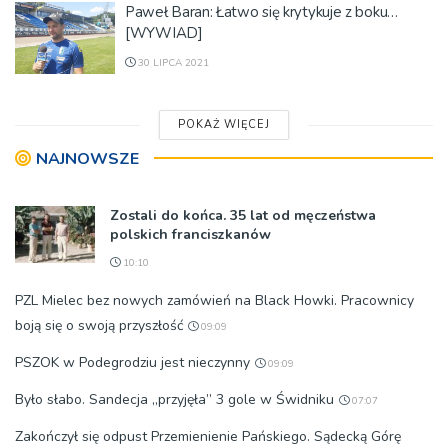
Paweł Baran: Łatwo się krytykuje z boku…
[WYWIAD]
30 LIPCA 2021
POKAŻ WIĘCEJ
NAJNOWSZE
Zostali do końca. 35 lat od męczeństwa
polskich franciszkanów
10:10
PZL Mielec bez nowych zamówień na Black Howki. Pracownicy
boją się o swoją przyszłość
09:09
PSZOK w Podegrodziu jest nieczynny
09:09
Było słabo. Sandecja „przyjęła” 3 gole w Świdniku
07:07
Zakończył się odpust Przemienienie Pańskiego. Sądecką Górę