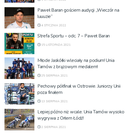
Paweł Baran gościem audycji „Wieczór na
luuuzie”
4 STYCZNIA 2022
Strefa Sportu – odc. 7 – Paweł Baran
15 LISTOPADA 2021
Młode Jaskółki wleciały na podium! Unia
Tarnów z brązowym medalem!
25 SIERPNIA 2021
Pechowy półfinał w Ostrowie. Juniorzy Unii
poza finałem
13 SIERPNIA 2021
Lepiej późno niż wcale. Unia Tarnów wysoko
wygrywa z Orłem Łódź!
2 SIERPNIA 2021