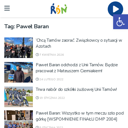
Ot
Tag:
Paweł Baran
’Chcą Tarnów zaorać’. Związkowcy o sytuacji w
Azotach
7 KWIETNIA 2026
Paweł Baran odchodzi z Unii Tarnów. Będzie
pracował z Mateuszem Cierniakiem!
24 LUTEGO 2022
Trwa nabór do szkółki żużlowej Unii Tarnów!
19 STYCZNIA 2022
Paweł Baran: Wszystko w tym meczu szło pod
górkę [WSPOMNIENIE FINAŁU DMP 2004]
5 STYCZNIA 2022