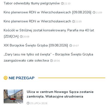
Tabor odwiedziły tłumy pielgrzymów
22:10
Kino plenerowe RDN w Wierzchosławicach [09.08.2026]
21:09
Kino plenerowe RDN w Wierzchosławicach
21:09
Kościół w Stróżnej został konsekrowany. Parafia ma 40 lat
[ZDJĘCIA]
20:08
XIX Borzęckie Święto Grzyba [09.08.2026]
19:07
„Dary lasu nie tylko od święta” – Borzęckie Święto Grzyba
zaangażowało całe sołectwa
18:06
NIE PRZEGAP
Ulica w centrum Nowego Sącza zostanie
zamknięta. Wakacyjne utrudnienia
15 LIPCA 2026