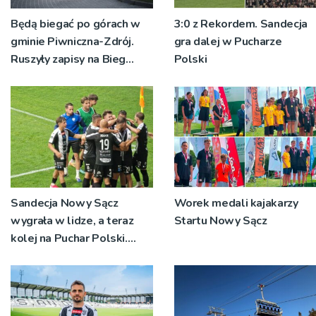
Będą biegać po górach w
3:0 z Rekordem. Sandecja
gminie Piwniczna-Zdrój.
gra dalej w Pucharze
Ruszyły zapisy na Bieg
Polski
Ryśca
Sandecja Nowy Sącz
Worek medali kajakarzy
wygrała w lidze, a teraz
Startu Nowy Sącz
kolej na Puchar Polski.
„Chcemy wygrywać”