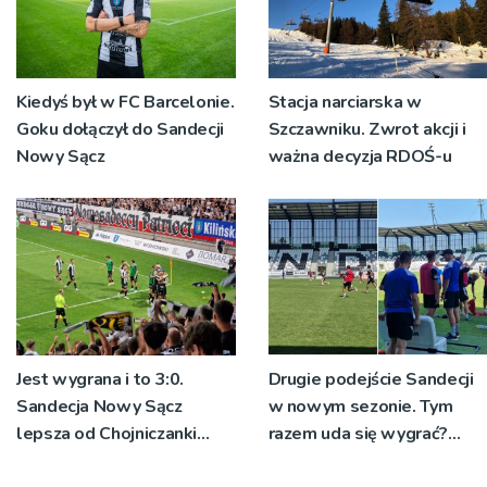
Kiedyś był w FC Barcelonie.
Stacja narciarska w
Goku dołączył do Sandecji
Szczawniku. Zwrot akcji i
Nowy Sącz
ważna decyzja RDOŚ-u
Jest wygrana i to 3:0.
Drugie podejście Sandecji
Sandecja Nowy Sącz
w nowym sezonie. Tym
lepsza od Chojniczanki
razem uda się wygrać?
Chojnice
[ZDJĘCIA]