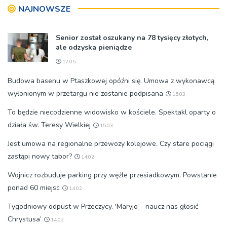
NAJNOWSZE
Senior został oszukany na 78 tysięcy złotych,
ale odzyska pieniądze
17:05
Budowa basenu w Ptaszkowej opóźni się. Umowa z wykonawcą
wyłonionym w przetargu nie zostanie podpisana
15:03
To będzie niecodzienne widowisko w kościele. Spektakl oparty o
działa św. Teresy Wielkiej
15:03
Jest umowa na regionalne przewozy kolejowe. Czy stare pociągi
zastąpi nowy tabor?
14:02
Wojnicz rozbuduje parking przy węźle przesiadkowym. Powstanie
ponad 60 miejsc
14:02
Tygodniowy odpust w Przeczycy. 'Maryjo – naucz nas głosić
Chrystusa’
14:02