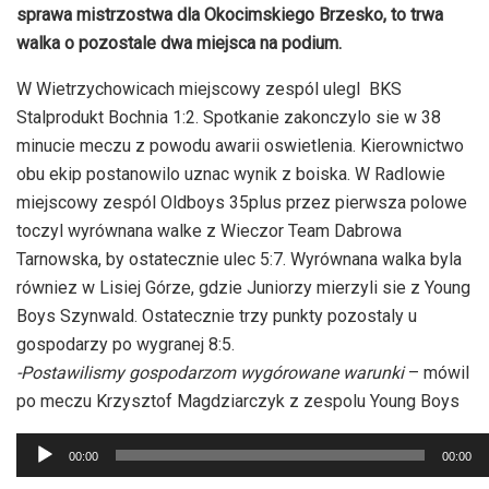
sprawa mistrzostwa dla Okocimskiego Brzesko, to trwa
walka o pozostale dwa miejsca na podium.
W Wietrzychowicach miejscowy zespól ulegl BKS
Stalprodukt Bochnia 1:2. Spotkanie zakonczylo sie w 38
minucie meczu z powodu awarii oswietlenia. Kierownictwo
obu ekip postanowilo uznac wynik z boiska. W Radlowie
miejscowy zespól Oldboys 35plus przez pierwsza polowe
toczyl wyrównana walke z Wieczor Team Dabrowa
Tarnowska, by ostatecznie ulec 5:7. Wyrównana walka byla
równiez w Lisiej Górze, gdzie Juniorzy mierzyli sie z Young
Boys Szynwald. Ostatecznie trzy punkty pozostaly u
gospodarzy po wygranej 8:5.
-Postawilismy gospodarzom wygórowane warunki
– mówil
po meczu Krzysztof Magdziarczyk z zespolu Young Boys
Odtwarzacz
00:00
00:00
plików