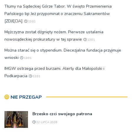
Tłumy na Sądeckiej Górze Tabor. W święto Przemienienia
Pańskiego bp Jeż przypominał o znaczeniu Sakramentów
[ZDJĘCIA]
13:01
Mężczyzna został dźgnięty nożem. Pierwsze ustalenia
nowosądeckiej prokuratury w tej sprawie
13:01
Można starać się o stypendium. Diecezjalna fundacja przyjmuje
wnioski
13:01
IMGW ostrzega przed burzami. Alerty dla Małopolski i
Podkarpacia
13:01
NIE PRZEGAP
Brzesko czci swojego patrona
22 LIPCA 2026