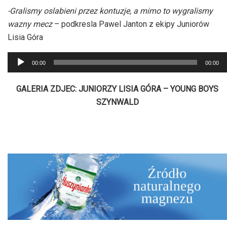
dźwiękowych
-Gralismy oslabieni przez kontuzje, a mimo to wygralismy
wazny mecz
– podkresla Pawel Janton z ekipy Juniorów
Lisia Góra
Odtwarzacz
00:00
00:00
plików
dźwiękowych
GALERIA ZDJEC: JUNIORZY LISIA GÓRA – YOUNG BOYS
SZYNWALD