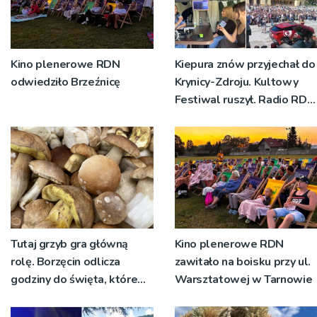
Kino plenerowe RDN
Kiepura znów przyjechał do
odwiedziło Brzeźnicę
Krynicy-Zdroju. Kultowy
Festiwal ruszył. Radio RDN
nadawało program na
żywo [ZDJĘCIA]
Tutaj grzyb gra główną
Kino plenerowe RDN
rolę. Borzęcin odlicza
zawitało na boisku przy ul.
godziny do święta, które
Warsztatowej w Tarnowie
wyrosło na tradycji
pokoleń