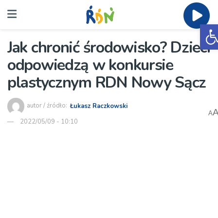
O
Jak chronić środowisko? Dzieci
odpowiedzą w konkursie
plastycznym RDN Nowy Sącz
autor / źródło:
Łukasz Raczkowski
A
2022/05/09 - 10:10