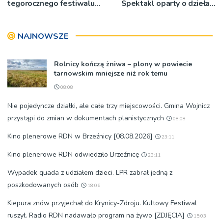
tegorocznego festiwalu
Spektakl oparty o dzieła
Talia będą wystawiane w
św. Teresy Wielkiej
niecodziennych
NAJNOWSZE
okolicznościach
Rolnicy kończą żniwa – plony w powiecie
tarnowskim mniejsze niż rok temu
08:08
Nie pojedyncze działki, ale całe trzy miejscowości. Gmina Wojnicz
przystąpi do zmian w dokumentach planistycznych
08:08
Kino plenerowe RDN w Brzeźnicy [08.08.2026]
23:11
Kino plenerowe RDN odwiedziło Brzeźnicę
23:11
Wypadek quada z udziałem dzieci. LPR zabrał jedną z
poszkodowanych osób
18:06
Kiepura znów przyjechał do Krynicy-Zdroju. Kultowy Festiwal
ruszył. Radio RDN nadawało program na żywo [ZDJĘCIA]
15:03