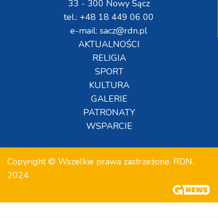
33 - 300 Nowy Sącz
tel.: +48 18 449 06 00
e-mail: sacz@rdn.pl
AKTUALNOŚCI
RELIGIA
SPORT
KULTURA
GALERIE
PATRONATY
WSPARCIE
Copyright © Wszelkie prawa zastrzeżone. RDN.
2024.