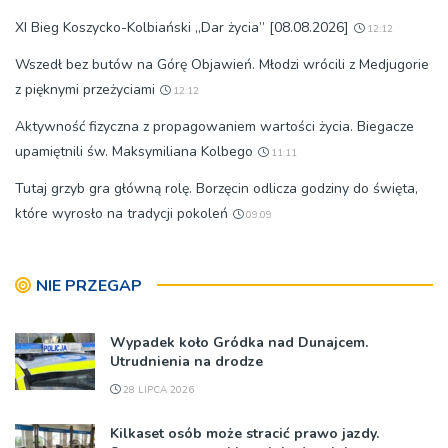
XI Bieg Koszycko-Kolbiański „Dar życia” [08.08.2026]
12:12
Wszedł bez butów na Górę Objawień. Młodzi wrócili z Medjugorie
z pięknymi przeżyciami
12:12
Aktywność fizyczna z propagowaniem wartości życia. Biegacze
upamiętnili św. Maksymiliana Kolbego
11:11
Tutaj grzyb gra główną rolę. Borzęcin odlicza godziny do święta,
które wyrosło na tradycji pokoleń
09:09
NIE PRZEGAP
Wypadek koło Gródka nad Dunajcem.
Utrudnienia na drodze
28 LIPCA 2026
Kilkaset osób może stracić prawo jazdy.