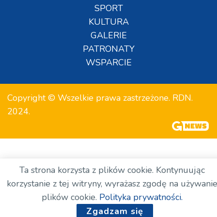
SPORT
KULTURA
GALERIE
PATRONATY
WSPARCIE
Copyright © Wszelkie prawa zastrzeżone. RDN.
2024.
Ta strona korzysta z plików cookie. Kontynuując
korzystanie z tej witryny, wyrażasz zgodę na używani
plików cookie.
Polityka prywatności.
Zgadzam się