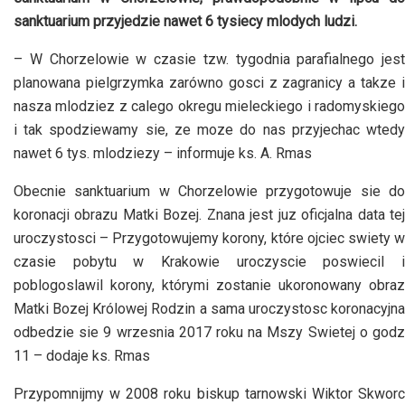
sanktuarium przyjedzie nawet 6 tysiecy mlodych ludzi.
– W Chorzelowie w czasie tzw. tygodnia parafialnego jest
planowana pielgrzymka zarówno gosci z zagranicy a takze i
nasza mlodziez z calego okregu mieleckiego i radomyskiego
i tak spodziewamy sie, ze moze do nas przyjechac wtedy
nawet 6 tys. mlodziezy – informuje ks. A. Rmas
Obecnie sanktuarium w Chorzelowie przygotowuje sie do
koronacji obrazu Matki Bozej. Znana jest juz oficjalna data tej
uroczystosci – Przygotowujemy korony, które ojciec swiety w
czasie pobytu w Krakowie uroczyscie poswiecil i
poblogoslawil korony, którymi zostanie ukoronowany obraz
Matki Bozej Królowej Rodzin a sama uroczystosc koronacyjna
odbedzie sie 9 wrzesnia 2017 roku na Mszy Swietej o godz
11 – dodaje ks. Rmas
Przypomnijmy w 2008 roku biskup tarnowski Wiktor Skworc