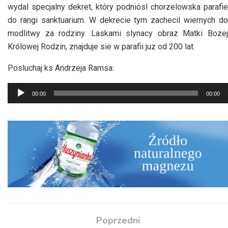
wydal specjalny dekret, który podniósl chorzelowska parafie
do rangi sanktuarium. W dekrecie tym zachecil wiernych do
modlitwy za rodziny. Laskami slynacy obraz Matki Bozej
Królowej Rodzin, znajduje sie w parafii juz od 200 lat.
Posluchaj ks Andrzeja Ramsa:
Odtwarzacz
00:00
00:00
plików
dźwiękowych
Poprzedni