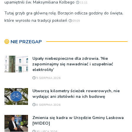
upamiętnili św. Maksymiliana Kolbego
11:11
Tutaj grzyb gra główną rolę. Borzęcin odlicza godziny do święta,
które wyrosło na tradycji pokoleń
09:09
NIE PRZEGAP
Upały niebezpieczne dla zdrowia. 'Nie
zapominajmy się nawadniać i uzupełniać
elektrolity’
5 SIERPNIA 2026
Utworzą kilometry ścieżek rowerowych, nie
wydając ani złotówki na ich budowę
8 SIERPNIA 2026
Zmienia się kadra w Urzędzie Gminy Laskowa
[WIDEO]
30 LIPCA 2026