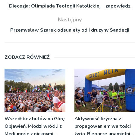
Diecezja: Olimpiada Teologii Katolickiej – zapowiedz
Następny
Przemyslaw Szarek odsuniety od I druzyny Sandecji
ZOBACZ RÓWNIEŻ
Wszedł bez butów na Górę
Aktywność fizyczna z
Objawień. Młodzi wrócili z
propagowaniem wartości
Medjugorie z pięknymi
życia. Biegacze upamiętnili