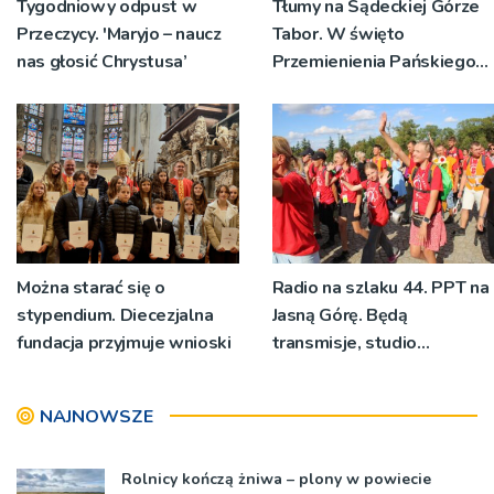
Tygodniowy odpust w
Tłumy na Sądeckiej Górze
Przeczycy. 'Maryjo – naucz
Tabor. W święto
nas głosić Chrystusa’
Przemienienia Pańskiego
bp Jeż przypominał o
znaczeniu Sakramentów
[ZDJĘCIA]
Można starać się o
Radio na szlaku 44. PPT na
stypendium. Diecezjalna
Jasną Górę. Będą
fundacja przyjmuje wnioski
transmisje, studio
pielgrzymkowe,
pozdrowienia
NAJNOWSZE
Rolnicy kończą żniwa – plony w powiecie