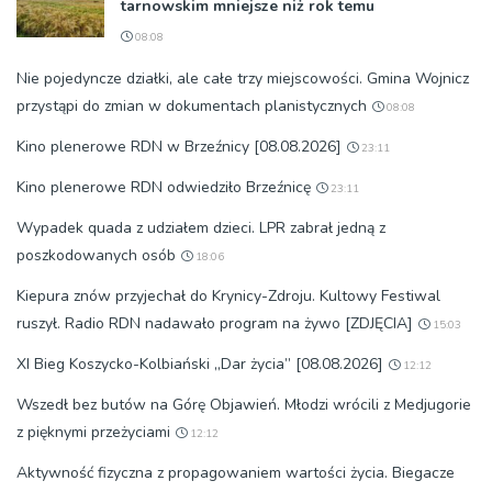
tarnowskim mniejsze niż rok temu
08:08
Nie pojedyncze działki, ale całe trzy miejscowości. Gmina Wojnicz
przystąpi do zmian w dokumentach planistycznych
08:08
Kino plenerowe RDN w Brzeźnicy [08.08.2026]
23:11
Kino plenerowe RDN odwiedziło Brzeźnicę
23:11
Wypadek quada z udziałem dzieci. LPR zabrał jedną z
poszkodowanych osób
18:06
Kiepura znów przyjechał do Krynicy-Zdroju. Kultowy Festiwal
ruszył. Radio RDN nadawało program na żywo [ZDJĘCIA]
15:03
XI Bieg Koszycko-Kolbiański „Dar życia” [08.08.2026]
12:12
Wszedł bez butów na Górę Objawień. Młodzi wrócili z Medjugorie
z pięknymi przeżyciami
12:12
Aktywność fizyczna z propagowaniem wartości życia. Biegacze