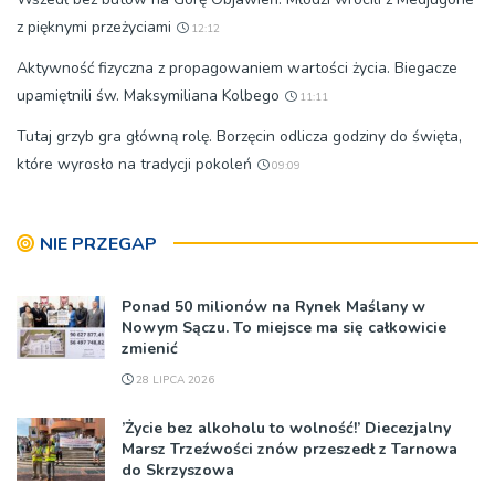
z pięknymi przeżyciami
12:12
Aktywność fizyczna z propagowaniem wartości życia. Biegacze
upamiętnili św. Maksymiliana Kolbego
11:11
Tutaj grzyb gra główną rolę. Borzęcin odlicza godziny do święta,
które wyrosło na tradycji pokoleń
09:09
NIE PRZEGAP
Ponad 50 milionów na Rynek Maślany w
Nowym Sączu. To miejsce ma się całkowicie
zmienić
28 LIPCA 2026
’Życie bez alkoholu to wolność!’ Diecezjalny
Marsz Trzeźwości znów przeszedł z Tarnowa
do Skrzyszowa