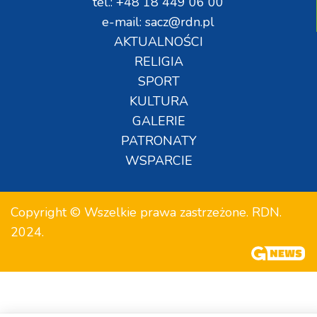
tel.: +48 18 449 06 00
e-mail: sacz@rdn.pl
AKTUALNOŚCI
RELIGIA
SPORT
KULTURA
GALERIE
PATRONATY
WSPARCIE
Copyright © Wszelkie prawa zastrzeżone. RDN.
2024.