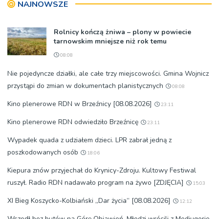
NAJNOWSZE
okolicznościach
Rolnicy kończą żniwa – plony w powiecie
tarnowskim mniejsze niż rok temu
08:08
Nie pojedyncze działki, ale całe trzy miejscowości. Gmina Wojnicz
przystąpi do zmian w dokumentach planistycznych
08:08
Kino plenerowe RDN w Brzeźnicy [08.08.2026]
23:11
Kino plenerowe RDN odwiedziło Brzeźnicę
23:11
Wypadek quada z udziałem dzieci. LPR zabrał jedną z
poszkodowanych osób
18:06
Kiepura znów przyjechał do Krynicy-Zdroju. Kultowy Festiwal
ruszył. Radio RDN nadawało program na żywo [ZDJĘCIA]
15:03
XI Bieg Koszycko-Kolbiański „Dar życia” [08.08.2026]
12:12
Wszedł bez butów na Górę Objawień. Młodzi wrócili z Medjugorie