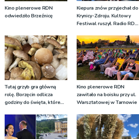
Kino plenerowe RDN
Kiepura znów przyjechał do
odwiedziło Brzeźnicę
Krynicy-Zdroju. Kultowy
Festiwal ruszył. Radio RDN
nadawało program na
żywo [ZDJĘCIA]
Tutaj grzyb gra główną
Kino plenerowe RDN
rolę. Borzęcin odlicza
zawitało na boisku przy ul.
godziny do święta, które
Warsztatowej w Tarnowie
wyrosło na tradycji
pokoleń