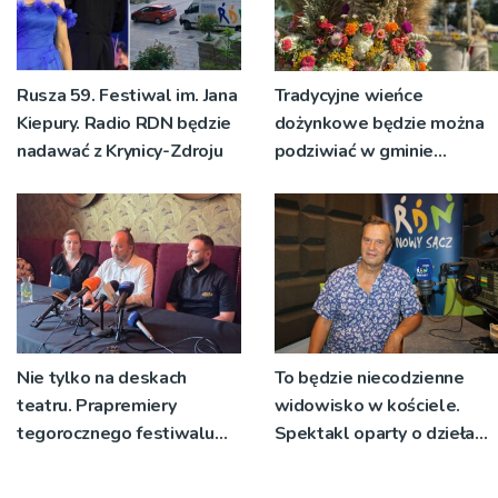
Rusza 59. Festiwal im. Jana
Tradycyjne wieńce
Kiepury. Radio RDN będzie
dożynkowe będzie można
nadawać z Krynicy-Zdroju
podziwiać w gminie
Ryglice
Nie tylko na deskach
To będzie niecodzienne
teatru. Prapremiery
widowisko w kościele.
tegorocznego festiwalu
Spektakl oparty o dzieła
Talia będą wystawiane w
św. Teresy Wielkiej
niecodziennych