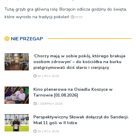
Tutaj grzyb gra główną rolę. Borzęcin odlicza godziny do święta,
które wyrosło na tradycji pokoleń
09:09
NIE PRZEGAP
‘Chorzy mają w sobie pokój, którego brakuje
osobom zdrowym’ – do kościółka na burku
pielgrzymowali dziś starsi i cierpiący
18 LIPCA 2026
Kino plenerowe na Osiedlu Koszyce w
Tarnowie [01.08.2026]
1 SIERPNIA 2026
Perspektywiczny Słowak dołączył do Sandecji.
Miał 11 goli w II lidze
28 LIPCA 2026