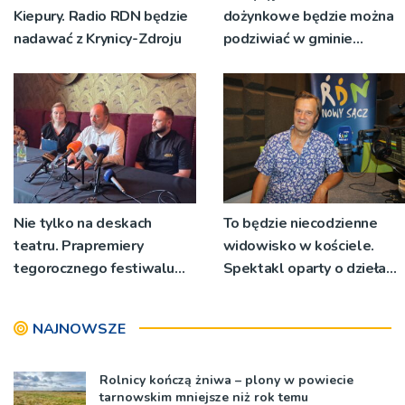
Kiepury. Radio RDN będzie
dożynkowe będzie można
nadawać z Krynicy-Zdroju
podziwiać w gminie
Ryglice
Nie tylko na deskach
To będzie niecodzienne
teatru. Prapremiery
widowisko w kościele.
tegorocznego festiwalu
Spektakl oparty o dzieła
Talia będą wystawiane w
św. Teresy Wielkiej
niecodziennych
NAJNOWSZE
okolicznościach
Rolnicy kończą żniwa – plony w powiecie
tarnowskim mniejsze niż rok temu