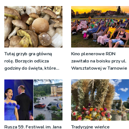
nadawało program na
żywo [ZDJĘCIA]
Tutaj grzyb gra główną
Kino plenerowe RDN
rolę. Borzęcin odlicza
zawitało na boisku przy ul.
godziny do święta, które
Warsztatowej w Tarnowie
wyrosło na tradycji
pokoleń
Rusza 59. Festiwal im. Jana
Tradycyjne wieńce