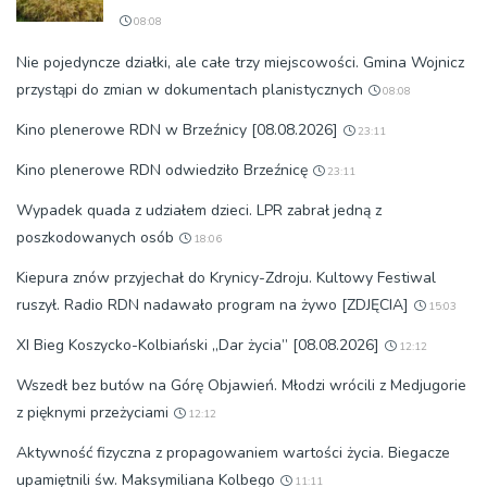
08:08
Nie pojedyncze działki, ale całe trzy miejscowości. Gmina Wojnicz
przystąpi do zmian w dokumentach planistycznych
08:08
Kino plenerowe RDN w Brzeźnicy [08.08.2026]
23:11
Kino plenerowe RDN odwiedziło Brzeźnicę
23:11
Wypadek quada z udziałem dzieci. LPR zabrał jedną z
poszkodowanych osób
18:06
Kiepura znów przyjechał do Krynicy-Zdroju. Kultowy Festiwal
ruszył. Radio RDN nadawało program na żywo [ZDJĘCIA]
15:03
XI Bieg Koszycko-Kolbiański „Dar życia” [08.08.2026]
12:12
Wszedł bez butów na Górę Objawień. Młodzi wrócili z Medjugorie
z pięknymi przeżyciami
12:12
Aktywność fizyczna z propagowaniem wartości życia. Biegacze
upamiętnili św. Maksymiliana Kolbego
11:11