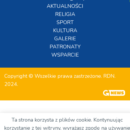
AKTUALNOŚCI
RELIGIA
SPORT
KULTURA
GALERIE
PATRONATY
WSPARCIE
Copyright © Wszelkie prawa zastrzeżone. RDN.
2024.
Ta strona korzysta z plików cookie. Kontynuując
korzystanie z tej witryny, wyrażasz zgodę na używani