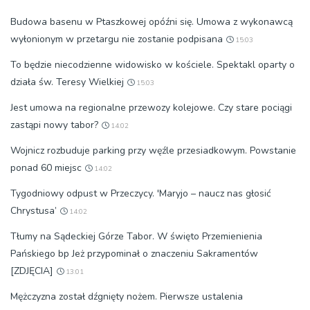
Budowa basenu w Ptaszkowej opóźni się. Umowa z wykonawcą
wyłonionym w przetargu nie zostanie podpisana
15:03
To będzie niecodzienne widowisko w kościele. Spektakl oparty o
działa św. Teresy Wielkiej
15:03
Jest umowa na regionalne przewozy kolejowe. Czy stare pociągi
zastąpi nowy tabor?
14:02
Wojnicz rozbuduje parking przy węźle przesiadkowym. Powstanie
ponad 60 miejsc
14:02
Tygodniowy odpust w Przeczycy. 'Maryjo – naucz nas głosić
Chrystusa’
14:02
Tłumy na Sądeckiej Górze Tabor. W święto Przemienienia
Pańskiego bp Jeż przypominał o znaczeniu Sakramentów
[ZDJĘCIA]
13:01
Mężczyzna został dźgnięty nożem. Pierwsze ustalenia