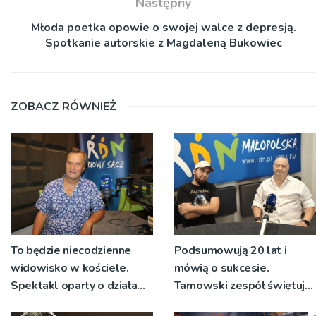
Następny
Młoda poetka opowie o swojej walce z depresją.
Spotkanie autorskie z Magdaleną Bukowiec
ZOBACZ RÓWNIEŻ
To będzie niecodzienne
Podsumowują 20 lat i
widowisko w kościele.
mówią o sukcesie.
Spektakl oparty o działa
Tarnowski zespół świętuje
św. Teresy Wielkiej
jubileusz i zaprasza na