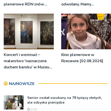
plenerowe RDN znów
odwołany. Mamy
rusza w region
oświadczenia
organizatorów i spółki NIK
Koncert i wernisaż –
Kino plenerowe w
malarstwo 'naznaczone
Rzezawie [02.08.2026]
duchem baroku’ w Muzeum
Diecezjalnym
NAJNOWSZE
Senior został oszukany na 78 tysięcy złotych,
ale odzyska pieniądze
17:05