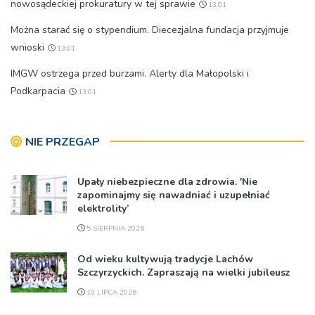
nowosądeckiej prokuratury w tej sprawie
13:01
Można starać się o stypendium. Diecezjalna fundacja przyjmuje
wnioski
13:01
IMGW ostrzega przed burzami. Alerty dla Małopolski i
Podkarpacia
13:01
NIE PRZEGAP
Upały niebezpieczne dla zdrowia. 'Nie
zapominajmy się nawadniać i uzupełniać
elektrolity’
5 SIERPNIA 2026
Od wieku kultywują tradycje Lachów
Szczyrzyckich. Zapraszają na wielki jubileusz
10 LIPCA 2026