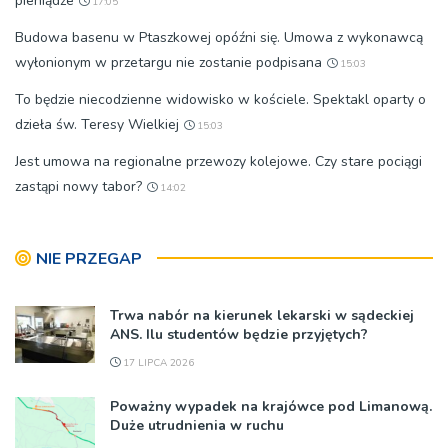
pieniądze
17:05
Budowa basenu w Ptaszkowej opóźni się. Umowa z wykonawcą
wyłonionym w przetargu nie zostanie podpisana
15:03
To będzie niecodzienne widowisko w kościele. Spektakl oparty o
dzieła św. Teresy Wielkiej
15:03
Jest umowa na regionalne przewozy kolejowe. Czy stare pociągi
zastąpi nowy tabor?
14:02
NIE PRZEGAP
Trwa nabór na kierunek lekarski w sądeckiej
ANS. Ilu studentów będzie przyjętych?
17 LIPCA 2026
Poważny wypadek na krajówce pod Limanową.
Duże utrudnienia w ruchu