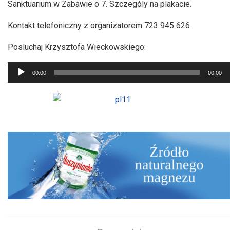
Sanktuarium w Zabawie o 7. Szczególy na plakacie.
Kontakt telefoniczny z organizatorem 723 945 626
Posluchaj Krzysztofa Wieckowskiego:
Odtwarzacz
00:00
00:00
plików
dźwiękowych