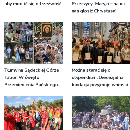
aby modlić się o trzeźwość
Przeczycy. 'Maryjo – naucz
nas głosić Chrystusa’
Tłumy na Sądeckiej Górze
Można starać się o
Tabor. W święto
stypendium. Diecezjalna
Przemienienia Pańskiego
fundacja przyjmuje wnioski
bp Jeż przypominał o
znaczeniu Sakramentów
[ZDJĘCIA]