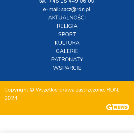
tel.: +48 18 449 06 00
e-mail: sacz@rdn.pl
AKTUALNOŚCI
RELIGIA
SPORT
KULTURA
GALERIE
PATRONATY
WSPARCIE
Copyright © Wszelkie prawa zastrzeżone. RDN.
2024.