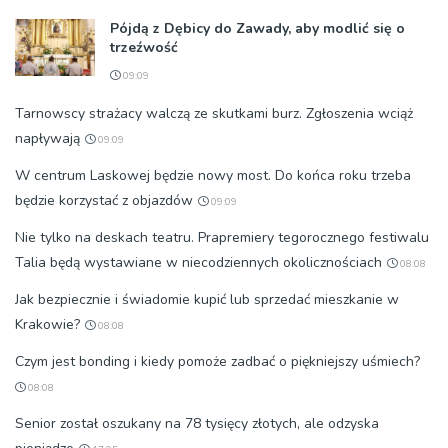
Pójdą z Dębicy do Zawady, aby modlić się o
trzeźwość
09:09
Tarnowscy strażacy walczą ze skutkami burz. Zgłoszenia wciąż
napływają
09:09
W centrum Laskowej będzie nowy most. Do końca roku trzeba
będzie korzystać z objazdów
09:09
Nie tylko na deskach teatru. Prapremiery tegorocznego festiwalu
Talia będą wystawiane w niecodziennych okolicznościach
08:08
Jak bezpiecznie i świadomie kupić lub sprzedać mieszkanie w
Krakowie?
08:08
Czym jest bonding i kiedy pomoże zadbać o piękniejszy uśmiech?
08:08
Senior został oszukany na 78 tysięcy złotych, ale odzyska