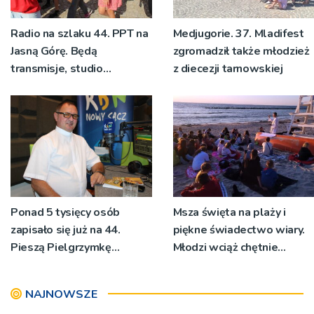
Radio na szlaku 44. PPT na
Medjugorie. 37. Mladifest
Jasną Górę. Będą
zgromadził także młodzież
transmisje, studio
z diecezji tarnowskiej
pielgrzymkowe,
pozdrowienia
Ponad 5 tysięcy osób
Msza święta na plaży i
zapisało się już na 44.
piękne świadectwo wiary.
Pieszą Pielgrzymkę
Młodzi wciąż chętnie
Tarnowską [WIDEO]
wyjeżdżają na oazy
NAJNOWSZE