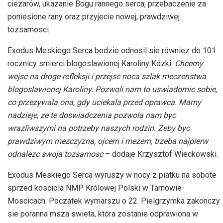
ciezarów, ukazanie Bogu rannego serca, przebaczenie za
poniesione rany oraz przyjecie nowej, prawdziwej
tozsamosci.
Exodus Meskiego Serca bedzie odnosil sie równiez do 101.
rocznicy smierci blogoslawionej Karoliny Kózki.
Chcemy
wejsc na droge refleksji i przejsc noca szlak meczenstwa
blogoslawionej Karoliny. Pozwoli nam to uswiadomic sobie,
co przezywala ona, gdy uciekala przed oprawca. Mamy
nadzieje, ze te doswiadczenia pozwola nam byc
wrazliwszymi na potrzeby naszych rodzin. Zeby byc
prawdziwym mezczyzna, ojcem i mezem, trzeba najpierw
odnalezc swoja tozsamosc
– dodaje Krzysztof Wieckowski.
Exodus Meskiego Serca wyruszy w nocy z piatku na sobote
sprzed kosciola NMP Królowej Polski w Tarnowie-
Moscicach. Poczatek wymarszu o 22. Pielgrzymka zakonczy
sie poranna msza swieta, która zostanie odprawiona w