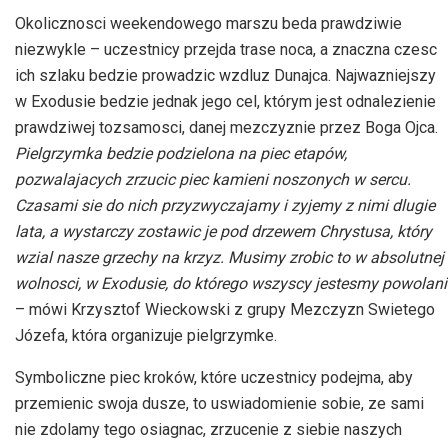
Okolicznosci weekendowego marszu beda prawdziwie
niezwykle – uczestnicy przejda trase noca, a znaczna czesc
ich szlaku bedzie prowadzic wzdluz Dunajca. Najwazniejszy
w Exodusie bedzie jednak jego cel, którym jest odnalezienie
prawdziwej tozsamosci, danej mezczyznie przez Boga Ojca.
Pielgrzymka bedzie podzielona na piec etapów,
pozwalajacych zrzucic piec kamieni noszonych w sercu.
Czasami sie do nich przyzwyczajamy i zyjemy z nimi dlugie
lata, a wystarczy zostawic je pod drzewem Chrystusa, który
wzial nasze grzechy na krzyz. Musimy zrobic to w absolutnej
wolnosci, w Exodusie, do którego wszyscy jestesmy powolani
– mówi Krzysztof Wieckowski z grupy Mezczyzn Swietego
Józefa, która organizuje pielgrzymke.
Symboliczne piec kroków, które uczestnicy podejma, aby
przemienic swoja dusze, to uswiadomienie sobie, ze sami
nie zdolamy tego osiagnac, zrzucenie z siebie naszych