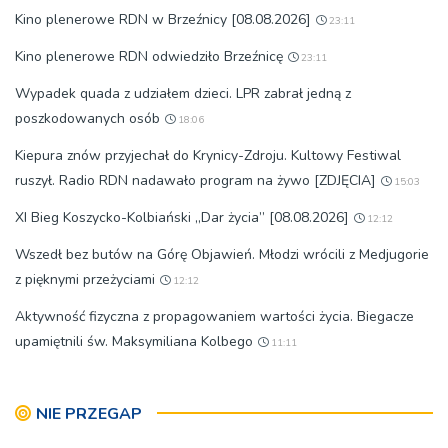
Kino plenerowe RDN w Brzeźnicy [08.08.2026]
23:11
Kino plenerowe RDN odwiedziło Brzeźnicę
23:11
Wypadek quada z udziałem dzieci. LPR zabrał jedną z
poszkodowanych osób
18:06
Kiepura znów przyjechał do Krynicy-Zdroju. Kultowy Festiwal
ruszył. Radio RDN nadawało program na żywo [ZDJĘCIA]
15:03
XI Bieg Koszycko-Kolbiański „Dar życia” [08.08.2026]
12:12
Wszedł bez butów na Górę Objawień. Młodzi wrócili z Medjugorie
z pięknymi przeżyciami
12:12
Aktywność fizyczna z propagowaniem wartości życia. Biegacze
upamiętnili św. Maksymiliana Kolbego
11:11
NIE PRZEGAP