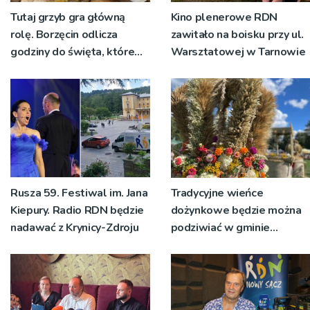
Tutaj grzyb gra główną
Kino plenerowe RDN
rolę. Borzęcin odlicza
zawitało na boisku przy ul.
godziny do święta, które
Warsztatowej w Tarnowie
wyrosło na tradycji
pokoleń
Rusza 59. Festiwal im. Jana
Tradycyjne wieńce
Kiepury. Radio RDN będzie
dożynkowe będzie można
nadawać z Krynicy-Zdroju
podziwiać w gminie
Ryglice