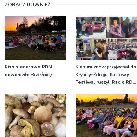
ZOBACZ RÓWNIEŻ
Kino plenerowe RDN
Kiepura znów przyjechał do
odwiedziło Brzeźnicę
Krynicy-Zdroju. Kultowy
Festiwal ruszył. Radio RDN
nadawało program na
żywo [ZDJĘCIA]