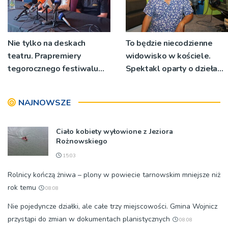
Nie tylko na deskach
To będzie niecodzienne
teatru. Prapremiery
widowisko w kościele.
tegorocznego festiwalu
Spektakl oparty o dzieła
Talia będą wystawiane w
św. Teresy Wielkiej
niecodziennych
NAJNOWSZE
okolicznościach
Ciało kobiety wyłowione z Jeziora
Rożnowskiego
15:03
Rolnicy kończą żniwa – plony w powiecie tarnowskim mniejsze niż
rok temu
08:08
Nie pojedyncze działki, ale całe trzy miejscowości. Gmina Wojnicz
przystąpi do zmian w dokumentach planistycznych
08:08