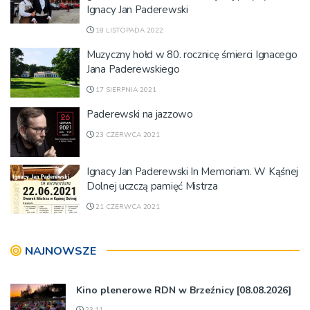
Ignacy Jan Paderewski
18 LISTOPADA 2022
Muzyczny hołd w 80. rocznicę śmierci Ignacego
Jana Paderewskiego
17 SIERPNIA 2021
Paderewski na jazzowo
23 CZERWCA 2021
Ignacy Jan Paderewski In Memoriam. W Kąśnej
Dolnej uczczą pamięć Mistrza
21 CZERWCA 2021
NAJNOWSZE
Kino plenerowe RDN w Brzeźnicy [08.08.2026]
23:11