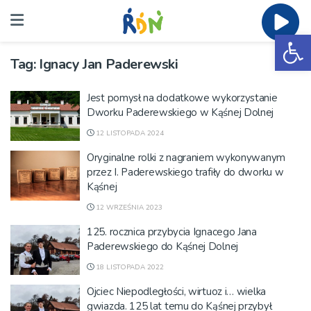
Ot
Tag:
Ignacy Jan Paderewski
Jest pomysł na dodatkowe wykorzystanie
Dworku Paderewskiego w Kąśnej Dolnej
12 LISTOPADA 2024
Oryginalne rolki z nagraniem wykonywanym
przez I. Paderewskiego trafiły do dworku w
Kąśnej
12 WRZEŚNIA 2023
125. rocznica przybycia Ignacego Jana
Paderewskiego do Kąśnej Dolnej
18 LISTOPADA 2022
Ojciec Niepodległości, wirtuoz i… wielka
gwiazda. 125 lat temu do Kąśnej przybył