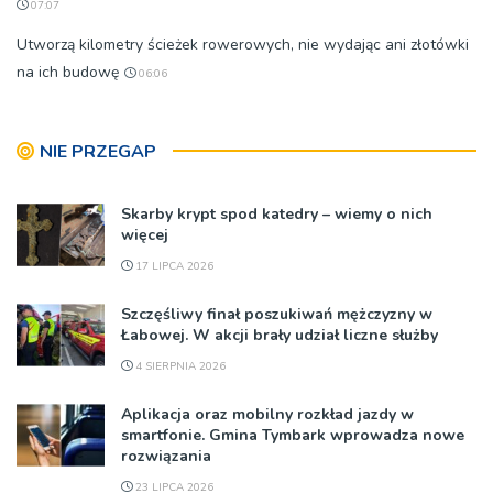
07:07
Utworzą kilometry ścieżek rowerowych, nie wydając ani złotówki
na ich budowę
06:06
NIE PRZEGAP
Skarby krypt spod katedry – wiemy o nich
więcej
17 LIPCA 2026
Szczęśliwy finał poszukiwań mężczyzny w
Łabowej. W akcji brały udział liczne służby
4 SIERPNIA 2026
Aplikacja oraz mobilny rozkład jazdy w
smartfonie. Gmina Tymbark wprowadza nowe
rozwiązania
23 LIPCA 2026