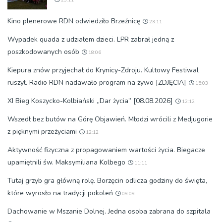
Kino plenerowe RDN odwiedziło Brzeźnicę
23:11
Wypadek quada z udziałem dzieci. LPR zabrał jedną z
poszkodowanych osób
18:06
Kiepura znów przyjechał do Krynicy-Zdroju. Kultowy Festiwal
ruszył. Radio RDN nadawało program na żywo [ZDJĘCIA]
15:03
XI Bieg Koszycko-Kolbiański „Dar życia” [08.08.2026]
12:12
Wszedł bez butów na Górę Objawień. Młodzi wrócili z Medjugorie
z pięknymi przeżyciami
12:12
Aktywność fizyczna z propagowaniem wartości życia. Biegacze
upamiętnili św. Maksymiliana Kolbego
11:11
Tutaj grzyb gra główną rolę. Borzęcin odlicza godziny do święta,
które wyrosło na tradycji pokoleń
09:09
Dachowanie w Mszanie Dolnej. Jedna osoba zabrana do szpitala