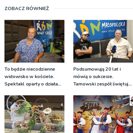
ZOBACZ RÓWNIEŻ
To będzie niecodzienne
Podsumowują 20 lat i
widowisko w kościele.
mówią o sukcesie.
Spektakl oparty o działa
Tarnowski zespół świętuje
św. Teresy Wielkiej
jubileusz i zaprasza na
koncert