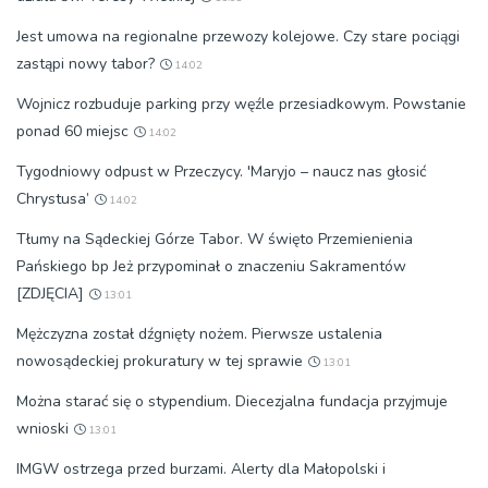
Jest umowa na regionalne przewozy kolejowe. Czy stare pociągi
zastąpi nowy tabor?
14:02
Wojnicz rozbuduje parking przy węźle przesiadkowym. Powstanie
ponad 60 miejsc
14:02
Tygodniowy odpust w Przeczycy. 'Maryjo – naucz nas głosić
Chrystusa’
14:02
Tłumy na Sądeckiej Górze Tabor. W święto Przemienienia
Pańskiego bp Jeż przypominał o znaczeniu Sakramentów
[ZDJĘCIA]
13:01
Mężczyzna został dźgnięty nożem. Pierwsze ustalenia
nowosądeckiej prokuratury w tej sprawie
13:01
Można starać się o stypendium. Diecezjalna fundacja przyjmuje
wnioski
13:01
IMGW ostrzega przed burzami. Alerty dla Małopolski i