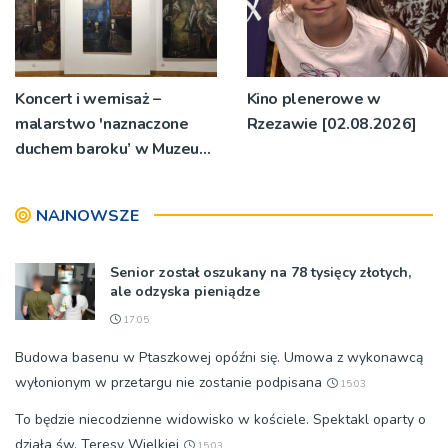
Koncert i wernisaż –
Kino plenerowe w
malarstwo 'naznaczone
Rzezawie [02.08.2026]
duchem baroku’ w Muzeum
Diecezjalnym
NAJNOWSZE
Senior został oszukany na 78 tysięcy złotych,
ale odzyska pieniądze
17:05
Budowa basenu w Ptaszkowej opóźni się. Umowa z wykonawcą
wyłonionym w przetargu nie zostanie podpisana
15:03
To będzie niecodzienne widowisko w kościele. Spektakl oparty o
działa św. Teresy Wielkiej
15:03