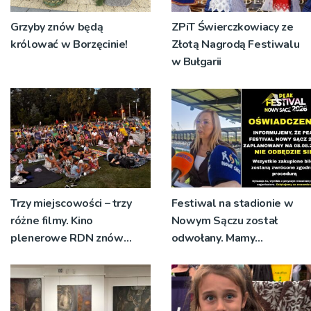
Grzyby znów będą
ZPiT Świerczkowiacy ze
królować w Borzęcinie!
Złotą Nagrodą Festiwalu
w Bułgarii
Trzy miejscowości – trzy
Festiwal na stadionie w
różne filmy. Kino
Nowym Sączu został
plenerowe RDN znów
odwołany. Mamy
rusza w region
oświadczenia
organizatorów i spółki NIK