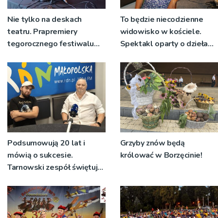
Nie tylko na deskach
To będzie niecodzienne
teatru. Prapremiery
widowisko w kościele.
tegorocznego festiwalu
Spektakl oparty o dzieła
Talia będą wystawiane w
św. Teresy Wielkiej
niecodziennych
okolicznościach
Podsumowują 20 lat i
Grzyby znów będą
mówią o sukcesie.
królować w Borzęcinie!
Tarnowski zespół świętuje
jubileusz i zaprasza na
koncert