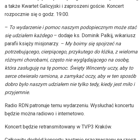
a także Kwartet Galicyjski i zaproszeni goście. Koncert
rozpocznie się o godz. 19:00.
–
To wydarzenie i pomoc naszym podopiecznym może stać
się udziałem każdego
– dodaje ks. Dominik Palkij, wikariusz
parafii księży misjonarzy.
– My boimy się spojrzeć na
potrzebującego, cierpiącego, przykutego do łóżka, z wieloma
różnymi chorobami, często nie wyglądającego na osobę,
która zasługuję na tę pomoc. Święty Wincenty uczy, aby to
serce otwierało ramiona, a zamykać oczy, aby w ten sposób
dobro było naszym udziałem nie tylko tedy, kiedy jest miło i
przyjemnie.
Radio RDN patronuje temu wydarzeniu. Wysłuchać koncertu
będzie można radiowo i internetowo.
Koncert będzie retransmitowany w TVP3 Kraków.
Całkowity dochód koncertu zostanie przeznaczony na rzecz