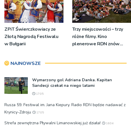
ZPiT Świerczkowiacy ze
Trzy miejscowości – trzy
Złotą Nagrodą Festiwalu
różne filmy. Kino
w Bułgarii
plenerowe RDN znów
rusza w region
NAJNOWSZE
Wymarzony gol Adriana Danka. Kapitan
Sandecji czekał na niego latami
17:05
Rusza 59. Festiwal im. Jana Kiepury. Radio RDN będzie nadawać z
Krynicy-Zdroju
17:05
Strefa zewnętrzna Pływalni Limanowskiej już działa!
16:04