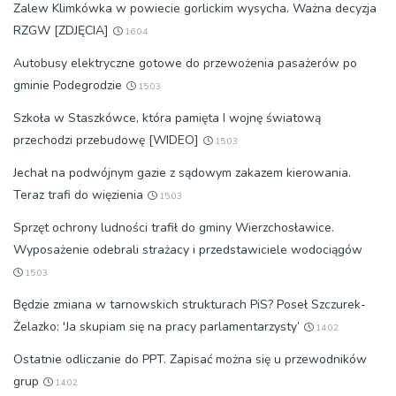
Zalew Klimkówka w powiecie gorlickim wysycha. Ważna decyzja
RZGW [ZDJĘCIA]
16:04
Autobusy elektryczne gotowe do przewożenia pasażerów po
gminie Podegrodzie
15:03
Szkoła w Staszkówce, która pamięta I wojnę światową
przechodzi przebudowę [WIDEO]
15:03
Jechał na podwójnym gazie z sądowym zakazem kierowania.
Teraz trafi do więzienia
15:03
Sprzęt ochrony ludności trafił do gminy Wierzchosławice.
Wyposażenie odebrali strażacy i przedstawiciele wodociągów
15:03
Będzie zmiana w tarnowskich strukturach PiS? Poseł Szczurek-
Żelazko: 'Ja skupiam się na pracy parlamentarzysty’
14:02
Ostatnie odliczanie do PPT. Zapisać można się u przewodników
grup
14:02