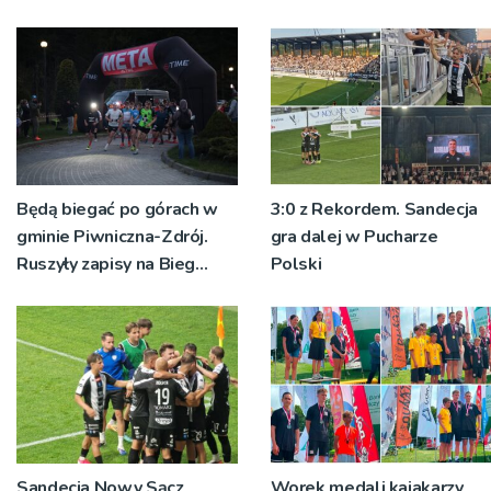
Będą biegać po górach w
3:0 z Rekordem. Sandecja
gminie Piwniczna-Zdrój.
gra dalej w Pucharze
Ruszyły zapisy na Bieg
Polski
Ryśca
Sandecja Nowy Sącz
Worek medali kajakarzy