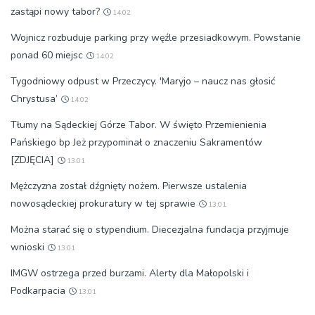
zastąpi nowy tabor?
14:02
Wojnicz rozbuduje parking przy węźle przesiadkowym. Powstanie
ponad 60 miejsc
14:02
Tygodniowy odpust w Przeczycy. 'Maryjo – naucz nas głosić
Chrystusa’
14:02
Tłumy na Sądeckiej Górze Tabor. W święto Przemienienia
Pańskiego bp Jeż przypominał o znaczeniu Sakramentów
[ZDJĘCIA]
13:01
Mężczyzna został dźgnięty nożem. Pierwsze ustalenia
nowosądeckiej prokuratury w tej sprawie
13:01
Można starać się o stypendium. Diecezjalna fundacja przyjmuje
wnioski
13:01
IMGW ostrzega przed burzami. Alerty dla Małopolski i
Podkarpacia
13:01