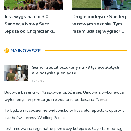
Jest wygrana i to 3:0.
Drugie podejście Sandecji
Sandecja Nowy Sącz
w nowym sezonie. Tym
lepsza od Chojniczanki
razem uda się wygrać?
Chojnice
[ZDJĘCIA]
NAJNOWSZE
Senior został oszukany na 78 tysięcy złotych,
ale odzyska pieniądze
17:05
Budowa basenu w Ptaszkowej opóźni się. Umowa z wykonawcą
wyłonionym w przetargu nie zostanie podpisana
15:03
To będzie niecodzienne widowisko w kościele. Spektakl oparty o
działa św. Teresy Wielkiej
15:03
Jest umowa na regionalne przewozy kolejowe. Czy stare pociągi