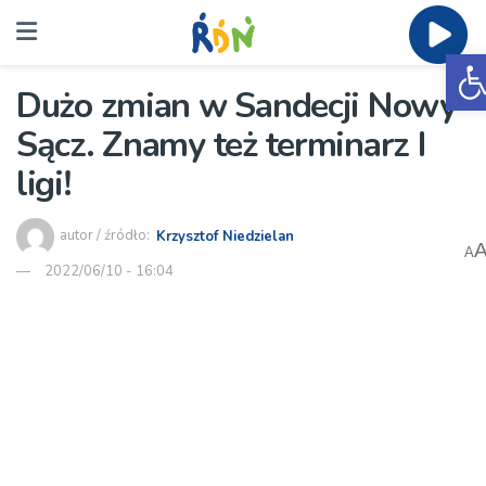
O
Dużo zmian w Sandecji Nowy
Sącz. Znamy też terminarz I
ligi!
autor / źródło:
Krzysztof Niedzielan
A
2022/06/10 - 16:04