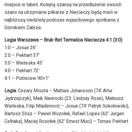
miejsce w tabeli. Kolejną szansę na przedłużenie swoich
szans na utrzymanie piłkarze z Niecieczy będą mieli w
najbliższą niedzielę podczas wyjazdowego spotkania z
Górnikiem Zabrze.
Legia Warszawa – Bruk-Bet Termalica Nieciecza 4:1 (3:0)
1:0 – Josue 26′
2:0 – Pekhart 37′
3:0 – Wieteska 45′
4:0 – Pekhart 72′
4:1 – Putiwcew 90+1′
Legia
: Cezary Miszta – Mattias Johansson (74′ Artur
Jędrzejczyk), Maik Nawrocki (23. Lindsay Rose), Mateusz
Wieteska, Filip Mladenović – Josue (74′ Patryk Sokołowski),
Bartosz Slisz – Paweł Wszołek, Rafael Lopes (62′ Jurgen
Celhaka), Maciej Rosołek (62′ Ernest Muci) – Tomas Pekhart