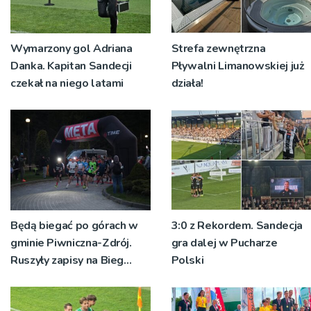
Wymarzony gol Adriana
Strefa zewnętrzna
Danka. Kapitan Sandecji
Pływalni Limanowskiej już
czekał na niego latami
działa!
Będą biegać po górach w
3:0 z Rekordem. Sandecja
gminie Piwniczna-Zdrój.
gra dalej w Pucharze
Ruszyły zapisy na Bieg
Polski
Ryśca