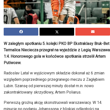
W zaległym spotkaniu 5. kolejki PKO BP Ekstraklasy Bruk-Bet
Termalica Nieciecza przegrał na wyjeździe z Legią Warszawa
1:4. Honorowego gola w końcówce spotkania strzelił Artem
Putiwcew.
Radoslav Latal w wyjściowym składzie dokonał aż 6 zmian
względem poprzedniego przegranego meczu z Zagłębiem
Lubin. Szansę od pierwszej minuty dostał m.in. nowo
zakontraktowany skrzydłowy, Artem Poliarus.
Pierwszą groźną akcję skonstruowali warszawiacy. W 14.
minucie po podaniu Johanssona z bliskiej odległości na