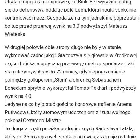
Utrata drugiej bramki sprawiła, że Bruk-Bet wyraźnie cofnął
się do defensywy, oddając pole Legii, która mogła spokojnie
kontrolować mecz. Gospodarze na tym jednak nie poprzestali,
bo tuż przed przerwą wynik na 3:0 podwyższył Mateusz
Wieteska.
W drugiej połowie obie strony długo nie były w stanie
wykreować żadnej akcji. Gra toczyła się głównie w środkowej
części boiska, a optyczną przewagę mieli gospodarze. Taki
stan utrzymywał się do 72 minuty, gdy nieporozumienie
pomiędzy golkiperem „Słoni” a obrońcą Sebastianem
Boneckim sprytnie wykorzystał Tomas Pekhart i podwyższył
wynik na 4:0.
Jedyne na co było stać gości to honorowe trafienie Artema
Putiwcewa, który atomowym uderzeniem z rzutu wolnego
pokonał Cezarego Misztę.
To druga z rzędu porażka podopiecznych Radoslava Latala,
który po 25 rozegranych spotkaniach wciąż zajmuje ostatnie