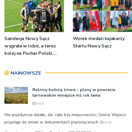
Sandecja Nowy Sącz
Worek medali kajakarzy
wygrała w lidze, a teraz
Startu Nowy Sącz
kolej na Puchar Polski.
„Chcemy wygrywać”
NAJNOWSZE
Rolnicy kończą żniwa – plony w powiecie
tarnowskim mniejsze niż rok temu
08:08
Nie pojedyncze działki, ale całe trzy miejscowości. Gmina Wojnicz
przystąpi do zmian w dokumentach planistycznych
08:08