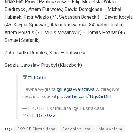
Bruk-Bet
: Pawel Pauliuczenka – Filip Modelski, Wiktor
Biedrzycki, Artem Putiwcew, Dawid Domgjonas – Michał
Hubinek, Piotr Wlazło (71. Sebastian Bonecki) – Dawid Kocyła
(46. Kacper Śpiewak), Adam Radwański (84′ Veton Tusha),
Artem Polarus (71. Muris Mesanović) – Tomas Poznar (46.
Samuel Stefanik)
Żółte kartki: Rosołek, Slisz – Putiwcew
Sędzia: Jarosław Przybył (Kluczbork)
🔚
#LEGBBT
Pewna wygrana
@LegiaWarszawa
w zaległym
meczu 5. kolejki!
pic.twitter.com/16jsiSrDEI
— PKO BP Ekstraklasa (@_Ekstraklasa_)
March 15, 2022
Tagi:
PKO BP Ekstraklasa
Radoslav Latal
Małopolska