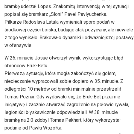
bramkę uderzał Lopes. Znakomitą interwencją w tej sytuacji
popisał się bramkarz „Słoni” Pavel Pavlyuchenka.
Piłkarze Radoslava Latala wymieniali sporo podań w
środkowej części boiska, budując atak pozycyjny, ale niewiele
z tego wynikało. Brakowało dynamiki i odważniejszej postawy
w ofensywie.
W 26. minucie Josue otworzył wynik, wykorzystując błąd
obrońców Bruk-Betu.
Pierwszą sytuację, która mogła zakończyć się golem,
niecieczanie wypracowali sobie dopiero w 35. minucie. Z
odległości 10 metrów od bramki minimalnie przestrzelił
Tomas Poznar. Gdy wydawało się, że Bruk-Bet przejmie
inicjatywę i zacznie stwarzać zagrożenie na połowie rywala,
legioniści błyskawicznie odpowiedzieli. W 38. minucie
bramkę na 2:0 zdobył Tomas Pekhart, który wykorzystał
podanie od Pawła Wszołka.