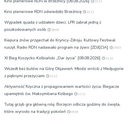
Kino plenerowe RDN w Brzeźnicy [08.08.2026]
23:11
Kino plenerowe RDN odwiedziło Brzeźnicę
23:11
Wypadek quada z udziałem dzieci. LPR zabrał jedną z
poszkodowanych osób
18:06
Kiepura znów przyjechał do Krynicy-Zdroju. Kultowy Festiwal
ruszył. Radio RDN nadawało program na żywo [ZDJĘCIA]
15:03
XI Bieg Koszycko-Kolbiański „Dar życia” [08.08.2026]
12:12
Wszedł bez butów na Górę Objawień. Młodzi wrócili z Medjugorie
z pięknymi przeżyciami
12:12
Aktywność fizyczna z propagowaniem wartości życia. Biegacze
upamiętnili św. Maksymiliana Kolbego
11:11
Tutaj grzyb gra główną rolę. Borzęcin odlicza godziny do święta,
które wyrosło na tradycji pokoleń
09:09