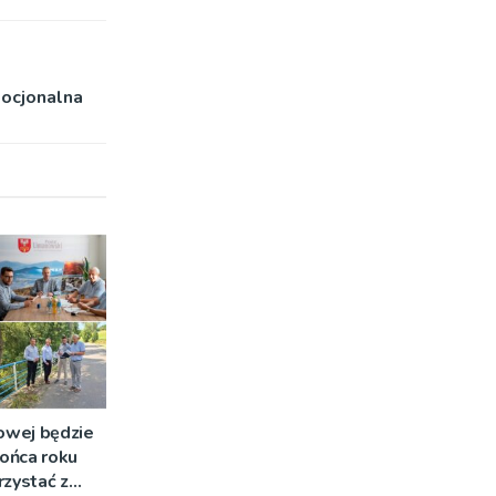
mocjonalna
owej będzie
ońca roku
rzystać z