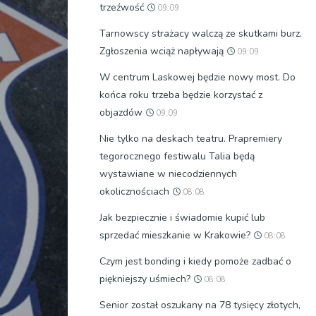
trzeźwość
09:09
Tarnowscy strażacy walczą ze skutkami burz.
Zgłoszenia wciąż napływają
09:09
W centrum Laskowej będzie nowy most. Do
końca roku trzeba będzie korzystać z
objazdów
09:09
Nie tylko na deskach teatru. Prapremiery
tegorocznego festiwalu Talia będą
wystawiane w niecodziennych
okolicznościach
08:08
Jak bezpiecznie i świadomie kupić lub
sprzedać mieszkanie w Krakowie?
08:08
Czym jest bonding i kiedy pomoże zadbać o
piękniejszy uśmiech?
08:08
Senior został oszukany na 78 tysięcy złotych,