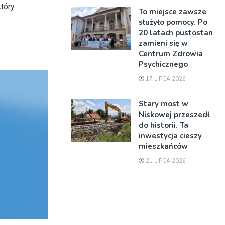
tóry
To miejsce zawsze
służyło pomocy. Po
20 latach pustostan
zamieni się w
Centrum Zdrowia
Psychicznego
17 LIPCA 2026
Stary most w
Niskowej przeszedł
do historii. Ta
inwestycja cieszy
mieszkańców
21 LIPCA 2026