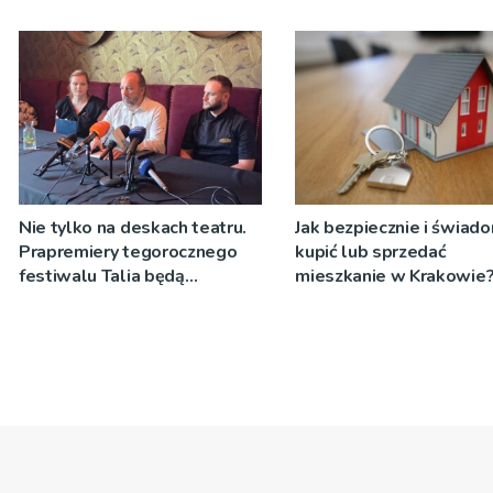
jedynym rozsądnym
wyjściem?
Nie tylko na deskach teatru.
Jak bezpiecznie i świad
Prapremiery tegorocznego
kupić lub sprzedać
festiwalu Talia będą
mieszkanie w Krakowie
wystawiane w
niecodziennych
okolicznościach