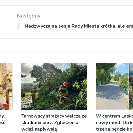
Następny
Nadzwyczajna sesja Rady Miasta krótka, ale e
y,
Tarnowscy strażacy walczą ze
W centrum Lask
ość
skutkami burz. Zgłoszenia
nowy most. Do k
wciąż napływają
trzeba będzie ko