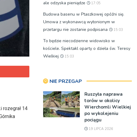
ale odzyska pieniądze
17:05
Budowa basenu w Ptaszkowej opóźni się.
Umowa z wykonawcą wyłonionym w
przetargu nie zostanie podpisana
15:03
To będzie niecodzienne widowisko w
kościele. Spektakl oparty o dzieła św. Teresy
Wielkiej
15:03
NIE PRZEGAP
Ruszyła naprawa
torów w okolicy
Wierchomli Wielkiej
i rozegrał 14
po wykolejeniu
Górnika
pociągu
19 LIPCA 2026