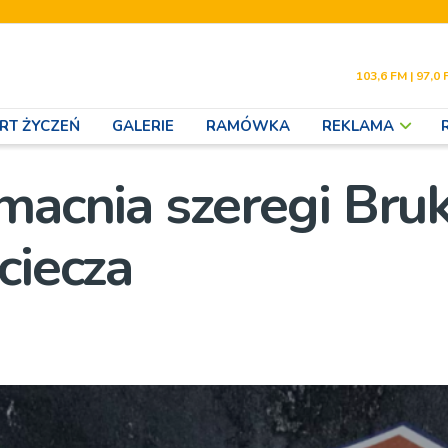
103,6 FM | 97,0 
RT ŻYCZEŃ
GALERIE
RAMÓWKA
REKLAMA
macnia szeregi Bru
ciecza
i