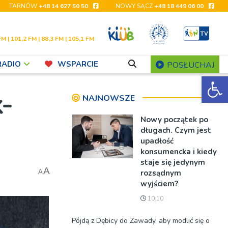
TARNÓW
+48 14 627 50 50
NOWY SĄCZ
+48 18 449 06 00
FM | 101,2 FM | 88,3 FM | 105,1 FM
RADIO
WSPARCIE
POSŁUCHAJ
Ot
k-
NAJNOWSZE
Nowy początek po
długach. Czym jest
upadłość
konsumencka i kiedy
staje się jedynym
A
rozsądnym
A
wyjściem?
10:10
Pójdą z Dębicy do Zawady, aby modlić się o