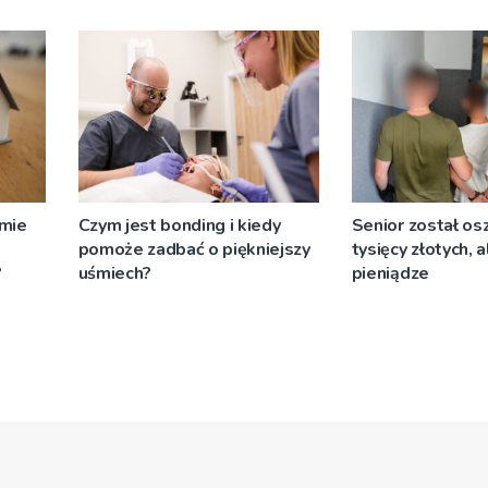
objazdów
omie
Czym jest bonding i kiedy
Senior został os
pomoże zadbać o piękniejszy
tysięcy złotych, 
?
uśmiech?
pieniądze