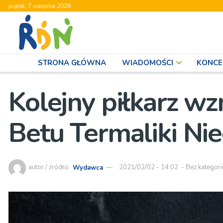
piątek, 7 sierpnia 2026
STRONA GŁÓWNA
WIADOMOŚCI
KONCE
Kolejny piłkarz wz
Betu Termaliki Nie
autor / źródło:
Wydawca
2021/02/02 - 14:02
-
Bez kategori