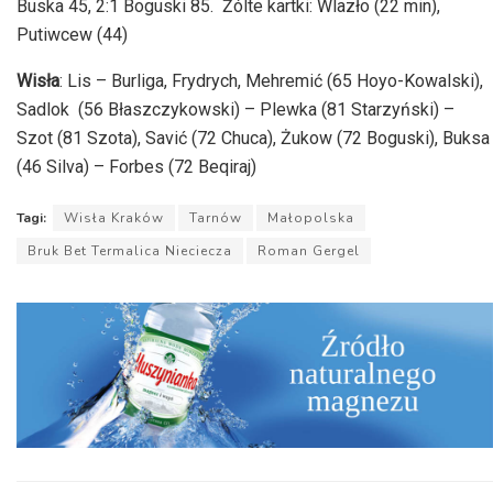
Buska 45, 2:1 Boguski 85. Żólte kartki: Wlazło (22 min),
Putiwcew (44)
Wisła
: Lis – Burliga, Frydrych, Mehremić (65 Hoyo-Kowalski),
Sadlok (56 Błaszczykowski) – Plewka (81 Starzyński) –
Szot (81 Szota), Savić (72 Chuca), Żukow (72 Boguski), Buksa
(46 Silva) – Forbes (72 Beqiraj)
Tagi:
Wisła Kraków
Tarnów
Małopolska
Bruk Bet Termalica Nieciecza
Roman Gergel