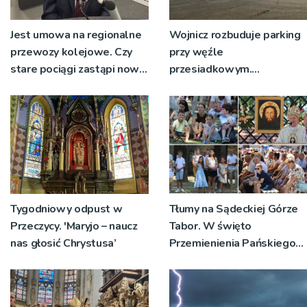
Jest umowa na regionalne
Wojnicz rozbuduje parking
przewozy kolejowe. Czy
przy węźle
stare pociągi zastąpi nowy
przesiadkowym.
tabor?
Powstanie ponad 60
miejsc
Tygodniowy odpust w
Tłumy na Sądeckiej Górze
Przeczycy. 'Maryjo – naucz
Tabor. W święto
nas głosić Chrystusa’
Przemienienia Pańskiego
bp Jeż przypominał o
znaczeniu Sakramentów
[ZDJĘCIA]