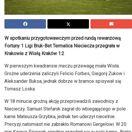
W spotkaniu przygotowawczym przed rundą rewanżową
Fortuny 1 Ligi Bruk-Bet Termalica Nieciecza przegrała w
Krakowie z Wisłą Kraków 1:2
W pierwszym kwadransie meczu przewagę miała Wisła.
Groźne uderzenia zaliczyli Felicio Forbes, Giegorij Żukow i
Aleksander Buksa, jednak dobrze w bramce spisywał się
Tomasz Loska.
W 18 minucie groźną akcję przeprowadzili zawodnicy z
Niecieczy. Samuel Stefanik zagrał do wbiegającego w pole
karne Mateusza Grzybka, jednak ten uderzył niecelnie.
Precyzji natomiast nie zabrakło Romanowi Gergelowi. W 20
min Kacper Śpiewak sprytnie przedarł się w pole karne „Białej