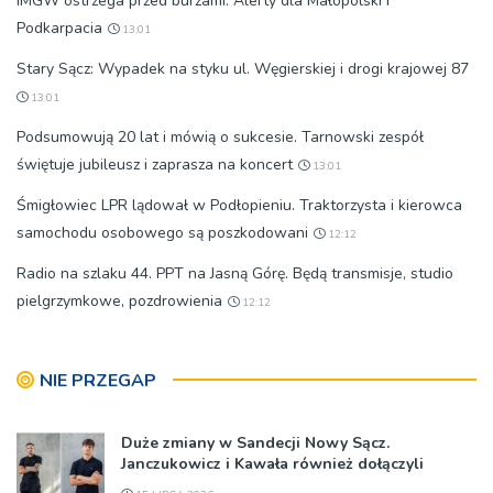
IMGW ostrzega przed burzami. Alerty dla Małopolski i
Podkarpacia
13:01
Stary Sącz: Wypadek na styku ul. Węgierskiej i drogi krajowej 87
13:01
Podsumowują 20 lat i mówią o sukcesie. Tarnowski zespół
świętuje jubileusz i zaprasza na koncert
13:01
Śmigłowiec LPR lądował w Podłopieniu. Traktorzysta i kierowca
samochodu osobowego są poszkodowani
12:12
Radio na szlaku 44. PPT na Jasną Górę. Będą transmisje, studio
pielgrzymkowe, pozdrowienia
12:12
NIE PRZEGAP
Duże zmiany w Sandecji Nowy Sącz.
Janczukowicz i Kawała również dołączyli