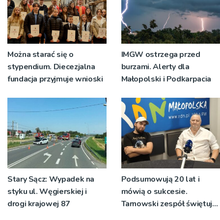
Można starać się o
IMGW ostrzega przed
stypendium. Diecezjalna
burzami. Alerty dla
fundacja przyjmuje wnioski
Małopolski i Podkarpacia
Stary Sącz: Wypadek na
Podsumowują 20 lat i
styku ul. Węgierskiej i
mówią o sukcesie.
drogi krajowej 87
Tarnowski zespół świętuje
jubileusz i zaprasza na