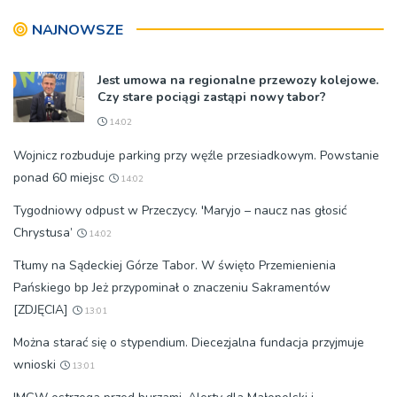
koncert
NAJNOWSZE
Jest umowa na regionalne przewozy kolejowe.
Czy stare pociągi zastąpi nowy tabor?
14:02
Wojnicz rozbuduje parking przy węźle przesiadkowym. Powstanie
ponad 60 miejsc
14:02
Tygodniowy odpust w Przeczycy. 'Maryjo – naucz nas głosić
Chrystusa’
14:02
Tłumy na Sądeckiej Górze Tabor. W święto Przemienienia
Pańskiego bp Jeż przypominał o znaczeniu Sakramentów
[ZDJĘCIA]
13:01
Można starać się o stypendium. Diecezjalna fundacja przyjmuje
wnioski
13:01