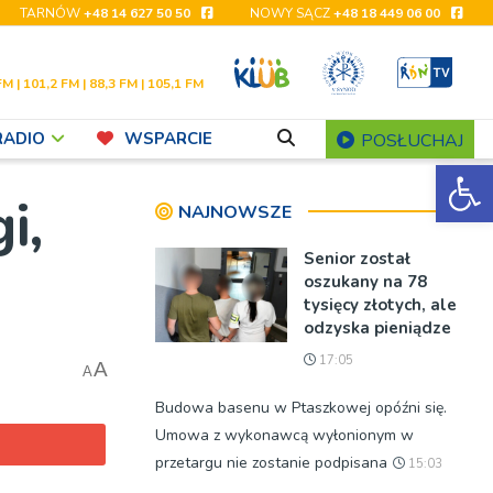
TARNÓW
+48 14 627 50 50
NOWY SĄCZ
+48 18 449 06 00
FM | 101,2 FM | 88,3 FM | 105,1 FM
RADIO
WSPARCIE
POSŁUCHAJ
Ot
i,
NAJNOWSZE
Senior został
oszukany na 78
tysięcy złotych, ale
odzyska pieniądze
17:05
A
A
Budowa basenu w Ptaszkowej opóźni się.
Umowa z wykonawcą wyłonionym w
przetargu nie zostanie podpisana
15:03