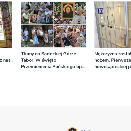
Tłumy na Sądeckiej Górze
Mężczyzna został
cz nas
Tabor. W święto
nożem. Pierwsze
Przemienienia Pańskiego bp
nowosądeckiej p
Jeż przypominał o znaczeniu
tej sprawie
Sakramentów [ZDJĘCIA]