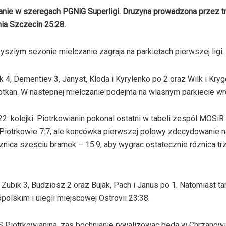
ymanie w szeregach PGNiG Superligi. Druzyna prowadzona przez t
ia Szczecin 25:28.
zlym sezonie mielczanie zagraja na parkietach pierwszej ligi.
 4, Dementiev 3, Janyst, Kloda i Kyrylenko po 2 oraz Wilk i Kry
otkan. W nastepnej mielczanie podejma na wlasnym parkiecie w
2. kolejki. Piotrkowianin pokonal ostatni w tabeli zespól MOSiR
 Piotrkowie 7:7, ale koncówka pierwszej polowy zdecydowanie n
nica szesciu bramek – 15:9, aby wygrac ostatecznie róznica tr
Zubik 3, Budziosz 2 oraz Bujak, Pach i Janus po 1. Natomiast ta
olskim i ulegli miejscowej Ostrovii 23:38.
KS Piotrkowianina, zas bochnianie rywalizowac beda w Chrzanow