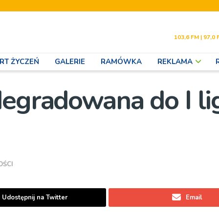
103,6 FM | 97,0 
RT ŻYCZEŃ
GALERIE
RAMÓWKA
REKLAMA
egradowana do I lig
OŚCI
Udostępnij na Twitter
Email