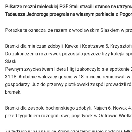
Pilkarze reczni mieleckiej PGE Stali stracili szanse na utrz
Tadeusza Jednoroga przegrala na wlasnym parkiecie z Pogon
Porazka ta oznacza, ze razem z wroclawskim Slaskiem w przys
Bramki dla mielczan zdobyli: Kawka i Kostrzewa 5, Krzysztofik
Do zakonczenia rozgrywek pozostalo jeszcze trzy kolejki sp
Slask.
Pewnym zwyciestwem lidera I ligi zakonczylo sie spotkanie 2
31:18. Ambitnie walczacy goscie w 18. minucie remisowali w
gospodarzy. Juz do przerwy piotrkowski zespól prowadzil róz
bramek.
Bramki dla zespolu bochenskiego zdobyli: Najuch 6, Nowak 4, 
przed tygodniem rozegrali swój pojedynek w Ostrowie Wielkop
Za tydzien w hali na ulicy Krupniczej tarnowianie podejma M