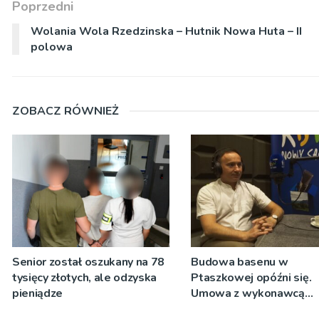
Poprzedni
Wolania Wola Rzedzinska – Hutnik Nowa Huta – II
polowa
ZOBACZ RÓWNIEŻ
Senior został oszukany na 78
Budowa basenu w
tysięcy złotych, ale odzyska
Ptaszkowej opóźni się.
pieniądze
Umowa z wykonawcą
wyłonionym w przetargu