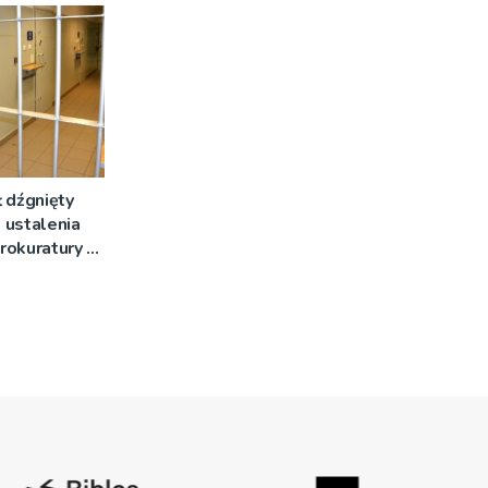
 dźgnięty
 ustalenia
rokuratury w