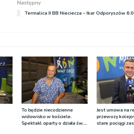
Następny
Termalica II BB Nieciecza – Ikar Odporyszów 6:0
To będzie niecodzienne
Jest umowa na r
widowisko w kościele.
przewozy kolejo
Spektakl oparty o działa św.
stare pociągi za
 nie
Teresy Wielkiej
tabor?