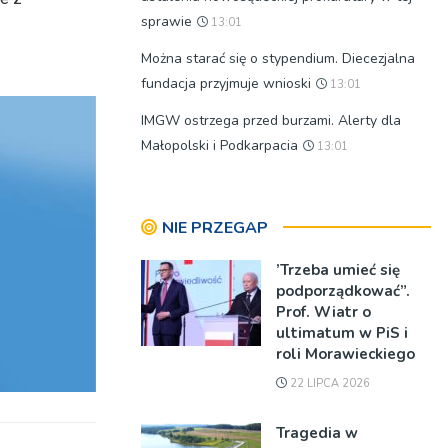
sprawie
13:01
Można starać się o stypendium. Diecezjalna
fundacja przyjmuje wnioski
13:01
IMGW ostrzega przed burzami. Alerty dla
Małopolski i Podkarpacia
13:01
NIE PRZEGAP
’Trzeba umieć się
podporządkować”.
Prof. Wiatr o
ultimatum w PiS i
roli Morawieckiego
22 LIPCA 2026
Tragedia w