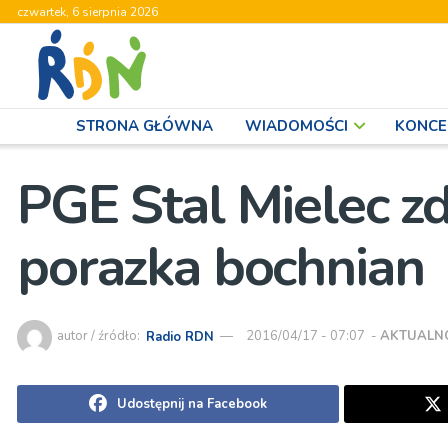
czwartek, 6 sierpnia 2026
STRONA GŁÓWNA
WIADOMOŚCI
KONCE
PGE Stal Mielec zd
porazka bochnian
autor / źródło:
Radio RDN
2016/04/17 - 07:07
-
AKTUALN
Udostępnij na Facebook