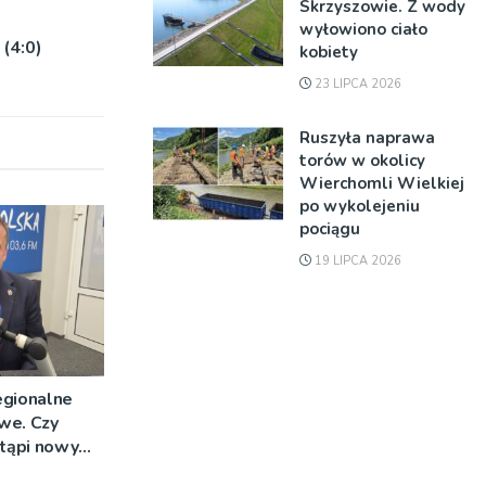
Skrzyszowie. Z wody
wyłowiono ciało
 (4:0)
kobiety
23 LIPCA 2026
Ruszyła naprawa
torów w okolicy
Wierchomli Wielkiej
po wykolejeniu
pociągu
19 LIPCA 2026
egionalne
we. Czy
stąpi nowy