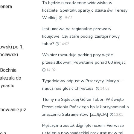
To będzie niecodzienne widowisko w
renera
kościele. Spektakl oparty o działa św. Teresy
Wielkiej
15:03
Jest umowa na regionalne przewozy
kolejowe. Czy stare pociągi zastąpi nowy
tabor?
14:02
gowski po 1.
roclawski
Wojnicz rozbuduje parking przy węźle
przesiadkowym. Powstanie ponad 60 miejsc
 Bochnia
14:02
alezala do
Tygodniowy odpust w Przeczycy. 'Maryjo –
zynastu
naucz nas głosić Chrystusa’
14:02
Tłumy na Sądeckiej Górze Tabor. W święto
Przemienienia Pańskiego bp Jeż przypominał o
rnowianie juz
znaczeniu Sakramentów [ZDJĘCIA]
13:01
Mężczyzna został dźgnięty nożem. Pierwsze
ustalenia nowosądeckiej prokuratury w tej
ie z