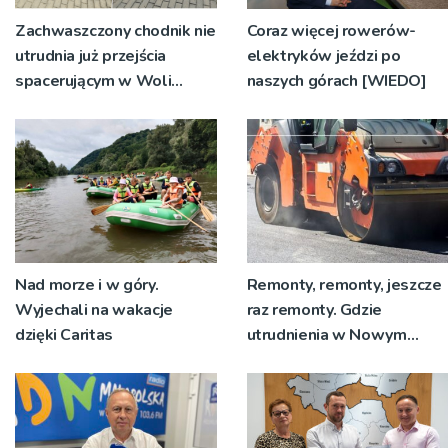
Zachwaszczony chodnik nie
Coraz więcej rowerów-
utrudnia już przejścia
elektryków jeździ po
spacerującym w Woli
naszych górach [WIEDO]
Rzędzińskiej. Interwencja
RDN
Nad morze i w góry.
Remonty, remonty, jeszcze
Wyjechali na wakacje
raz remonty. Gdzie
dzięki Caritas
utrudnienia w Nowym
Sączu?