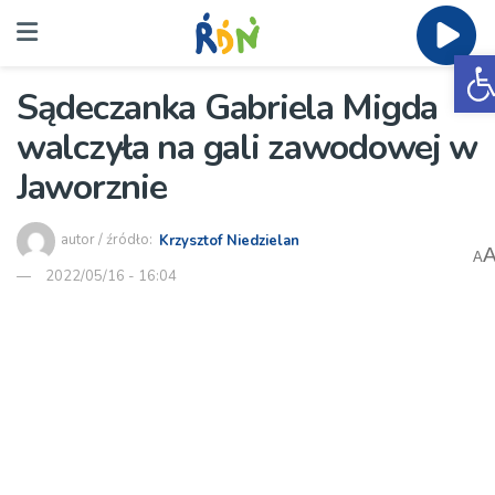
O
Sądeczanka Gabriela Migda
walczyła na gali zawodowej w
Jaworznie
autor / źródło:
Krzysztof Niedzielan
A
2022/05/16 - 16:04