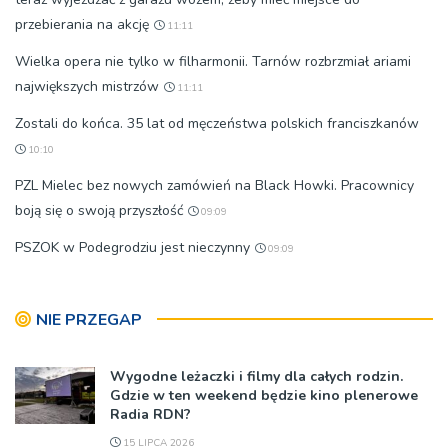
przebierania na akcję
11:11
Wielka opera nie tylko w filharmonii. Tarnów rozbrzmiał ariami
największych mistrzów
11:11
Zostali do końca. 35 lat od męczeństwa polskich franciszkanów
10:10
PZL Mielec bez nowych zamówień na Black Howki. Pracownicy
boją się o swoją przyszłość
09:09
PSZOK w Podegrodziu jest nieczynny
09:09
NIE PRZEGAP
Wygodne leżaczki i filmy dla całych rodzin.
Gdzie w ten weekend będzie kino plenerowe
Radia RDN?
15 LIPCA 2026