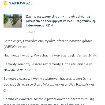
NAJNOWSZE
Zachwaszczony chodnik nie utrudnia już
przejścia spacerującym w Woli Rzędzińskiej.
Interwencja RDN
14:02
Coraz więcej rowerów-elektryków jeździ po naszych górach
[WIEDO]
14:02
Nad morze i w góry. Wyjechali na wakacje dzięki Caritas
13:01
Remonty, remonty, jeszcze raz remonty. Gdzie utrudnienia w
Nowym Sączu?
12:12
Samolot z czasów I wojny światowej, husaria, legioniści na
obchodach rocznicy Bitwy Warszawskiej w Woli Rzędzińskiej
12:12
Remiza w Wawrzce zostanie przebudowana. Strażacy muszą
teraz wyjeżdżać z garażu wozem, żeby mieć miejsce do