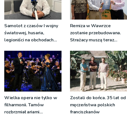
Samolot z czasów I wojny
Remiza w Wawrzce
światowej, husaria,
zostanie przebudowana.
legioniści na obchodach
Strażacy muszą teraz
rocznicy Bitwy
wyjeżdżać z garażu
Warszawskiej w Woli
wozem, żeby mieć miejsce
Rzędzińskiej
do przebierania na akcję
Wielka opera nie tylko w
Zostali do końca. 35 lat od
filharmonii. Tarnów
męczeństwa polskich
rozbrzmiał ariami
franciszkanów
największych mistrzów