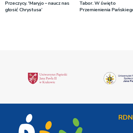
Przeczycy. 'Maryjo – naucz nas
Tabor. W święto
głosić Chrystusa’
Przemienienia Pańskieg
Jeż przypominał o znacz
Sakramentów [ZDJĘCIA
RDN