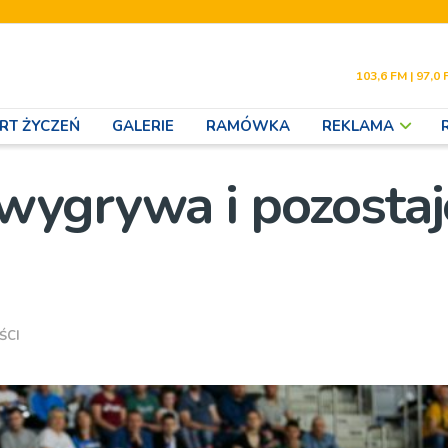
103,6 FM | 97,0 
RT ŻYCZEŃ
GALERIE
RAMÓWKA
REKLAMA
wygrywa i pozosta
ŚCI