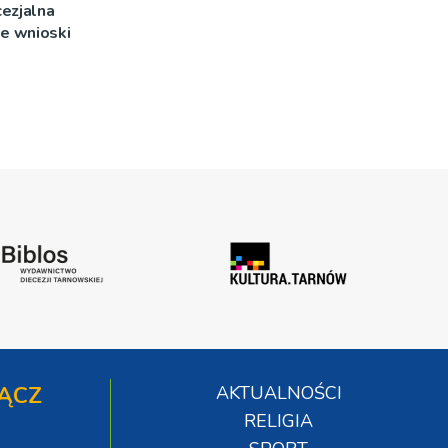
ezjalna
je wnioski
ĄCZ
AKTUALNOŚCI
RELIGIA