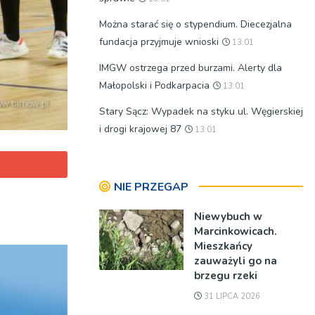
Można starać się o stypendium. Diecezjalna
fundacja przyjmuje wnioski
13:01
IMGW ostrzega przed burzami. Alerty dla
Małopolski i Podkarpacia
13:01
Stary Sącz: Wypadek na styku ul. Węgierskiej
i drogi krajowej 87
13:01
NIE PRZEGAP
Niewybuch w
Marcinkowicach.
Mieszkańcy
zauważyli go na
brzegu rzeki
31 LIPCA 2026