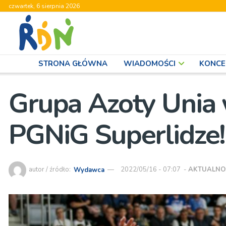
czwartek, 6 sierpnia 2026
STRONA GŁÓWNA
WIADOMOŚCI
KONCE
Grupa Azoty Unia 
PGNiG Superlidze!
autor / źródło:
Wydawca
2022/05/16 - 07:07
-
AKTUALNO