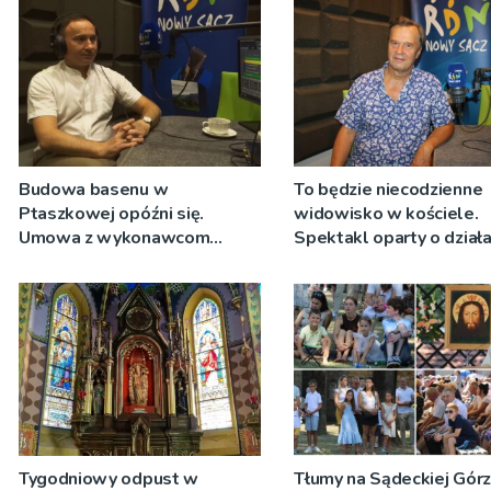
Budowa basenu w
To będzie niecodzienne
Ptaszkowej opóźni się.
widowisko w kościele.
Umowa z wykonawcom
Spektakl oparty o działa
wyłonionym w przetargu nie
Teresy Wielkiej
zostanie podpisana
Tygodniowy odpust w
Tłumy na Sądeckiej Gór