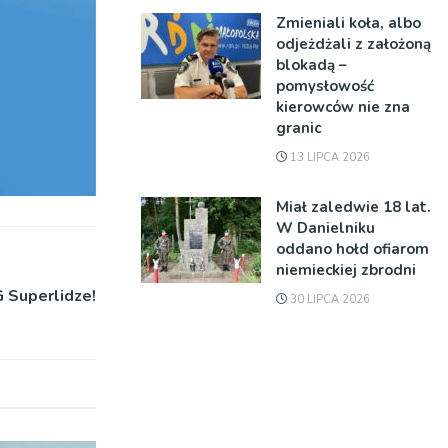
Zmieniali koła, albo
odjeżdżali z założoną
blokadą –
pomysłowość
kierowców nie zna
granic
13 LIPCA 2026
Miał zaledwie 18 lat.
W Danielniku
oddano hołd ofiarom
niemieckiej zbrodni
 Superlidze!
30 LIPCA 2026