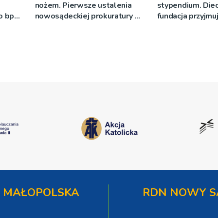
nożem. Pierwsze ustalenia
stypendium. Diec
o bp
nowosądeckiej prokuratury w
fundacja przyjmu
eniu
tej sprawie
]
 MAŁOPOLSKA
RDN NOWY S