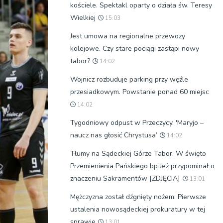
kościele. Spektakl oparty o działa św. Teresy
Wielkiej
15:03
Jest umowa na regionalne przewozy
kolejowe. Czy stare pociągi zastąpi nowy
tabor?
14:02
Wojnicz rozbuduje parking przy węźle
przesiadkowym. Powstanie ponad 60 miejsc
14:02
Tygodniowy odpust w Przeczycy. 'Maryjo –
naucz nas głosić Chrystusa’
14:02
Tłumy na Sądeckiej Górze Tabor. W święto
Przemienienia Pańskiego bp Jeż przypominał o
znaczeniu Sakramentów [ZDJĘCIA]
13:01
Mężczyzna został dźgnięty nożem. Pierwsze
ustalenia nowosądeckiej prokuratury w tej
sprawie
13:01