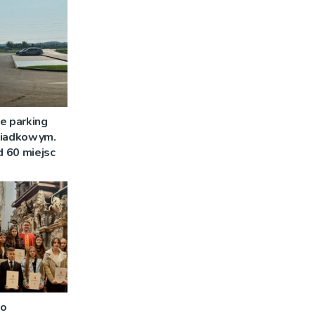
e parking
siadkowym.
 60 miejsc
 o