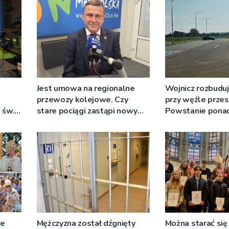
Jest umowa na regionalne
Wojnicz rozbuduj
przewozy kolejowe. Czy
przy węźle prze
 św.
stare pociągi zastąpi nowy
Powstanie ponad
tabor?
ze
Mężczyzna został dźgnięty
Można starać się