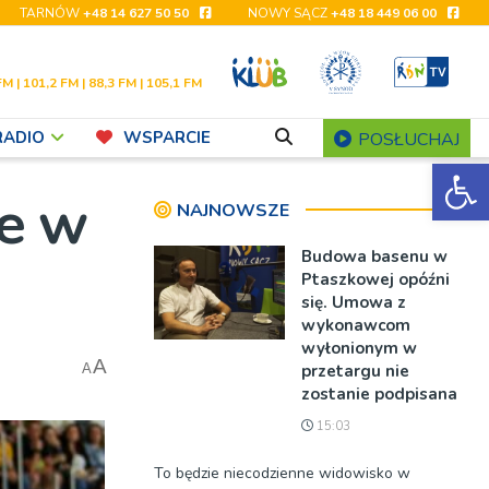
TARNÓW
+48 14 627 50 50
NOWY SĄCZ
+48 18 449 06 00
FM | 101,2 FM | 88,3 FM | 105,1 FM
RADIO
WSPARCIE
POSŁUCHAJ
Ot
je w
NAJNOWSZE
Budowa basenu w
Ptaszkowej opóźni
się. Umowa z
wykonawcom
wyłonionym w
A
przetargu nie
A
zostanie podpisana
15:03
To będzie niecodzienne widowisko w