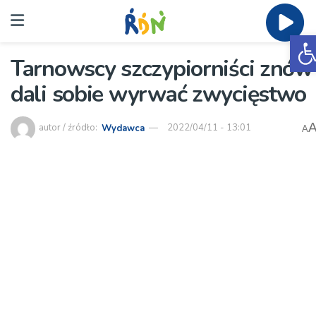
O
Tarnowscy szczypiorniści znów
dali sobie wyrwać zwycięstwo
autor / źródło:
Wydawca
2022/04/11 - 13:01
A