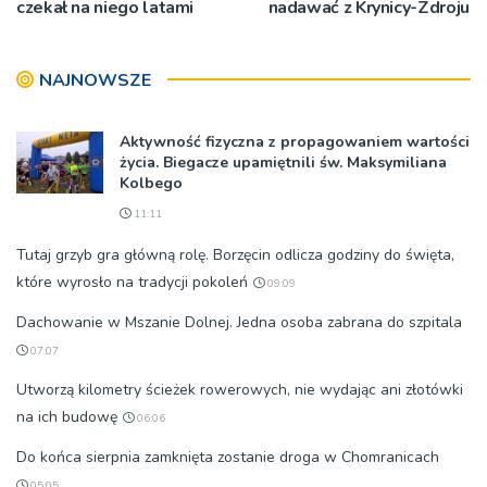
czekał na niego latami
nadawać z Krynicy-Zdroju
NAJNOWSZE
Aktywność fizyczna z propagowaniem wartości
życia. Biegacze upamiętnili św. Maksymiliana
Kolbego
11:11
Tutaj grzyb gra główną rolę. Borzęcin odlicza godziny do święta,
które wyrosło na tradycji pokoleń
09:09
Dachowanie w Mszanie Dolnej. Jedna osoba zabrana do szpitala
07:07
Utworzą kilometry ścieżek rowerowych, nie wydając ani złotówki
na ich budowę
06:06
Do końca sierpnia zamknięta zostanie droga w Chomranicach
05:05