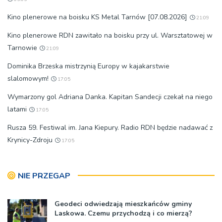
Kino plenerowe na boisku KS Metal Tarnów [07.08.2026]
21:09
Kino plenerowe RDN zawitało na boisku przy ul. Warsztatowej w
Tarnowie
21:09
Dominika Brzeska mistrzynią Europy w kajakarstwie
slalomowym!
17:05
Wymarzony gol Adriana Danka. Kapitan Sandecji czekał na niego
latami
17:05
Rusza 59. Festiwal im. Jana Kiepury. Radio RDN będzie nadawać z
Krynicy-Zdroju
17:05
NIE PRZEGAP
Geodeci odwiedzają mieszkańców gminy
Laskowa. Czemu przychodzą i co mierzą?