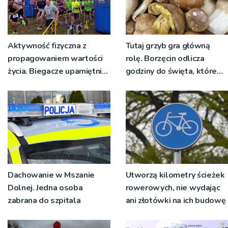
Aktywność fizyczna z
Tutaj grzyb gra główną
propagowaniem wartości
rolę. Borzęcin odlicza
życia. Biegacze upamiętnili
godziny do święta, które
św. Maksymiliana Kolbego
wyrosło na tradycji
pokoleń
Dachowanie w Mszanie
Utworzą kilometry ścieżek
Dolnej. Jedna osoba
rowerowych, nie wydając
zabrana do szpitala
ani złotówki na ich budowę