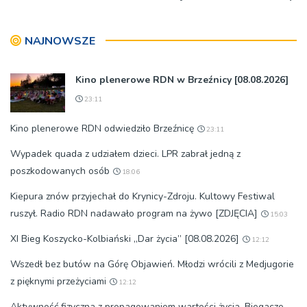
NAJNOWSZE
Kino plenerowe RDN w Brzeźnicy [08.08.2026]
23:11
Kino plenerowe RDN odwiedziło Brzeźnicę
23:11
Wypadek quada z udziałem dzieci. LPR zabrał jedną z
poszkodowanych osób
18:06
Kiepura znów przyjechał do Krynicy-Zdroju. Kultowy Festiwal
ruszył. Radio RDN nadawało program na żywo [ZDJĘCIA]
15:03
XI Bieg Koszycko-Kolbiański „Dar życia” [08.08.2026]
12:12
Wszedł bez butów na Górę Objawień. Młodzi wrócili z Medjugorie
z pięknymi przeżyciami
12:12
Aktywność fizyczna z propagowaniem wartości życia. Biegacze