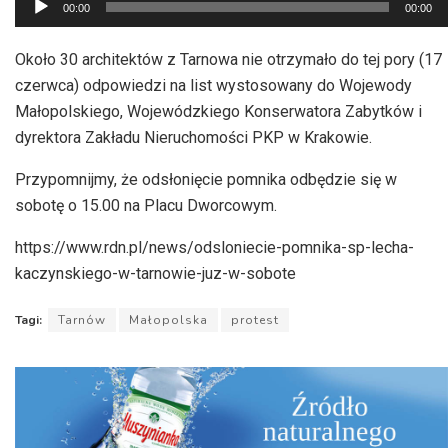
00:00
00:00
plików
dźwiękowych
Około 30 architektów z Tarnowa nie otrzymało do tej pory (17
czerwca) odpowiedzi na list wystosowany do Wojewody
Małopolskiego, Wojewódzkiego Konserwatora Zabytków i
dyrektora Zakładu Nieruchomości PKP w Krakowie.
Przypomnijmy, że odsłonięcie pomnika odbędzie się w
sobotę o 15.00 na Placu Dworcowym.
https://www.rdn.pl/news/odsloniecie-pomnika-sp-lecha-
kaczynskiego-w-tarnowie-juz-w-sobote
Tagi:
Tarnów
Małopolska
protest