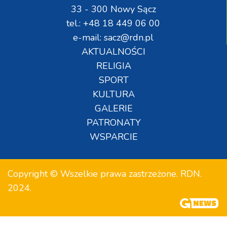
33 - 300 Nowy Sącz
tel.: +48 18 449 06 00
e-mail: sacz@rdn.pl
AKTUALNOŚCI
RELIGIA
SPORT
KULTURA
GALERIE
PATRONATY
WSPARCIE
Copyright © Wszelkie prawa zastrzeżone. RDN.
2024.