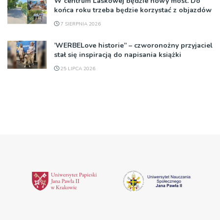
W centrum Laskowej będzie nowy most. Do
końca roku trzeba będzie korzystać z objazdów
7 SIERPNIA 2026
’WERBELove historie” – czworonożny przyjaciel
stał się inspiracją do napisania książki
25 LIPCA 2026