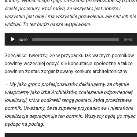
kultury. Wobec niego i jego otoczenia przewidziane są bardzo
ścisłe procedury. Ktoś mówi, że wszystko jest dobrze i
wszystko jest okej i ma wszystkie pozwolenia, ale nikt ich nie
widział. To też budzi nasze wątpliwości.
Odtwarzacz
00:00
00:00
plików
dźwiękowych
Specjaliści twierdzą, że w przypadku tak ważnych pomników
powinny wcześniej odbyć się konsultacje społeczne a także
powinien zostać zorganizowany konkurs architektoniczny.
– My jako grono profesjonalistów deklarujemy, że chętnie
wesprzemy jako Izba Architektów, znalezienie odpowiedniej
lokalizacji, która podkreśli rangę postaci, którą przedstawia
pomnik. Uważamy, że ta zupełnie przypadkowa i nietrafiona
lokalizacja deprecjonuje ten pomnik. Wszyscy będą go mijać
pędząc na pociąg.
Odtwarzacz