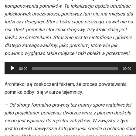
komponowania pomników. Ta lokalizacja będzie utrudniać
jakiekolwiek uroczystości, ponieważ tam nie ma miejsca dla
ludzi czy delegacji. Stoi z boku ciągu pieszego, nawet nie na
osi. Obok pomnika stoi znak drogowy, trzy kroki dalej jest
ławka ze śmietnikiem. Strasznie jest to nietrafione i głównie
dlatego zareagowaliśmy, jako gremium, które wie jak
powinno wyglądać takie miejsce i taki obiekt w przestrzeni.
Odtwarzacz
00:00
00:00
plików
dźwiękowych
Architekci są zaskoczeni faktem, że proces powstawania
pomnika odbył się w aurze tajemnicy.
– Od strony formalno-prawnej też mamy spore wątpliwości
jako projektanci, ponieważ dworzec wraz z placem dookoła
niego jest wpisany do rejestru zabytków. W związku z tym
jest to obiekt najwyższej kategorii jeśli chodzi o ochronę dóbr