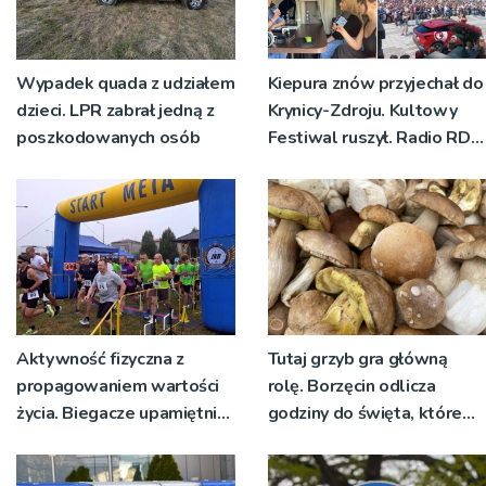
Wypadek quada z udziałem
Kiepura znów przyjechał do
dzieci. LPR zabrał jedną z
Krynicy-Zdroju. Kultowy
poszkodowanych osób
Festiwal ruszył. Radio RDN
nadawało program na
żywo [ZDJĘCIA]
Aktywność fizyczna z
Tutaj grzyb gra główną
propagowaniem wartości
rolę. Borzęcin odlicza
życia. Biegacze upamiętnili
godziny do święta, które
św. Maksymiliana Kolbego
wyrosło na tradycji
pokoleń