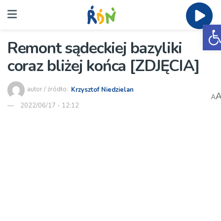
O
Remont sądeckiej bazyliki
coraz bliżej końca [ZDJĘCIA]
autor / źródło:
Krzysztof Niedzielan
A
2022/06/17 - 12:12