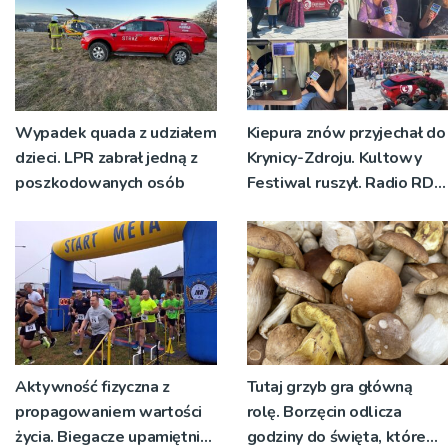
Wypadek quada z udziałem
Kiepura znów przyjechał do
dzieci. LPR zabrał jedną z
Krynicy-Zdroju. Kultowy
poszkodowanych osób
Festiwal ruszył. Radio RDN
nadawało program na
żywo [ZDJĘCIA]
Aktywność fizyczna z
Tutaj grzyb gra główną
propagowaniem wartości
rolę. Borzęcin odlicza
życia. Biegacze upamiętnili
godziny do święta, które