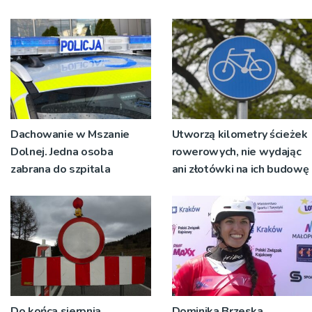
św. Maksymiliana Kolbego
wyrosło na tradycji
pokoleń
Dachowanie w Mszanie
Utworzą kilometry ścieżek
Dolnej. Jedna osoba
rowerowych, nie wydając
zabrana do szpitala
ani złotówki na ich budowę
Do końca sierpnia
Dominika Brzeska