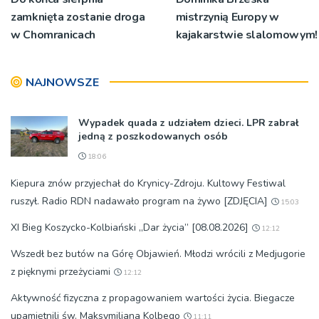
zamknięta zostanie droga
mistrzynią Europy w
w Chomranicach
kajakarstwie slalomowym!
NAJNOWSZE
Wypadek quada z udziałem dzieci. LPR zabrał
jedną z poszkodowanych osób
18:06
Kiepura znów przyjechał do Krynicy-Zdroju. Kultowy Festiwal
ruszył. Radio RDN nadawało program na żywo [ZDJĘCIA]
15:03
XI Bieg Koszycko-Kolbiański „Dar życia” [08.08.2026]
12:12
Wszedł bez butów na Górę Objawień. Młodzi wrócili z Medjugorie
z pięknymi przeżyciami
12:12
Aktywność fizyczna z propagowaniem wartości życia. Biegacze
upamiętnili św. Maksymiliana Kolbego
11:11