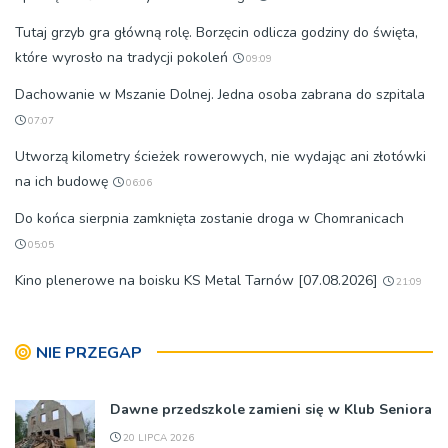
Tutaj grzyb gra główną rolę. Borzęcin odlicza godziny do święta,
które wyrosło na tradycji pokoleń
09:09
Dachowanie w Mszanie Dolnej. Jedna osoba zabrana do szpitala
07:07
Utworzą kilometry ścieżek rowerowych, nie wydając ani złotówki
na ich budowę
06:06
Do końca sierpnia zamknięta zostanie droga w Chomranicach
05:05
Kino plenerowe na boisku KS Metal Tarnów [07.08.2026]
21:09
NIE PRZEGAP
Dawne przedszkole zamieni się w Klub Seniora
20 LIPCA 2026