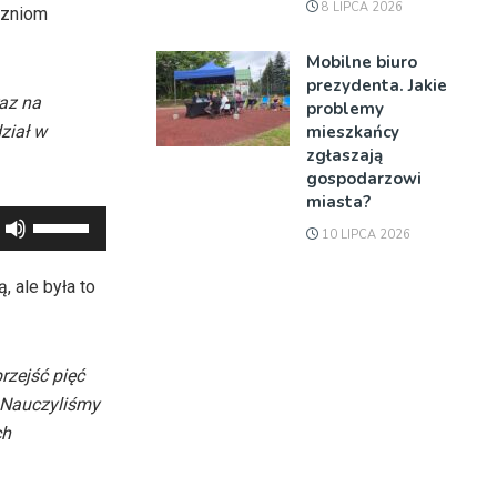
8 LIPCA 2026
czniom
Mobilne biuro
prezydenta. Jakie
raz na
problemy
mieszkańcy
ział w
zgłaszają
gospodarzowi
miasta?
Używaj
10 LIPCA 2026
strzałek
do
, ale była to
góry
oraz
do
rzejść pięć
dołu
. Nauczyliśmy
aby
ch
zwiększyć
lub