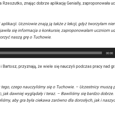
a Rzeszutko, znając dobrze aplikację Genially, zaproponowała u
aplikacji. Uczniowie znają ją także z lekcji, gdyż tworzyłam nie
 pojawiła się informacja o konkursie, zaproponowałam uczniom ud
worzyć naszą grę o Tuchowie.
00:00
Bartosz, przyznają, że wiele się nauczyli podczas pracy nad grą
z tego, czego nauczyliśmy się o Tuchowie. – Uczestnicy muszą p
, jak dawniej wyglądały i teraz. – Bawiliśmy się bardzo dobrze
eliśmy, aby gra była ciekawa zarówno dla dorosłych, jak i naszy