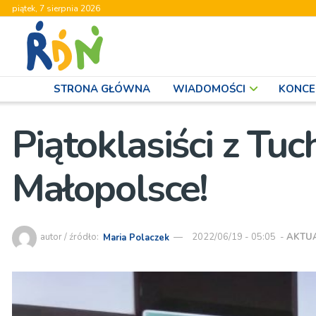
piątek, 7 sierpnia 2026
STRONA GŁÓWNA
WIADOMOŚCI
KONCE
Piątoklasiści z Tu
Małopolsce!
autor / źródło:
Maria Polaczek
2022/06/19 - 05:05
-
AKTU