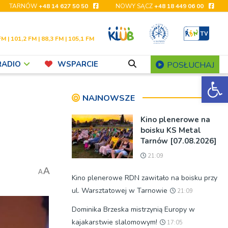
TARNÓW
+48 14 627 50 50
NOWY SĄCZ
+48 18 449 06 00
FM | 101,2 FM | 88,3 FM | 105,1 FM
RADIO
WSPARCIE
POSŁUCHAJ
Ot
NAJNOWSZE
Kino plenerowe na
boisku KS Metal
Tarnów [07.08.2026]
21:09
A
A
Kino plenerowe RDN zawitało na boisku przy
ul. Warsztatowej w Tarnowie
21:09
Dominika Brzeska mistrzynią Europy w
kajakarstwie slalomowym!
17:05