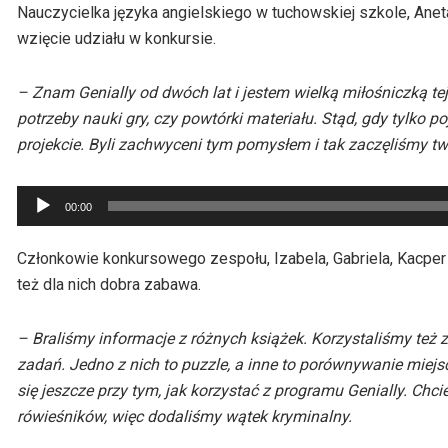
Nauczycielka języka angielskiego w tuchowskiej szkole, Anet
wzięcie udziału w konkursie.
– Znam Genially od dwóch lat i jestem wielką miłośniczką tej 
potrzeby nauki gry, czy powtórki materiału. Stąd, gdy tylko
projekcie. Byli zachwyceni tym pomysłem i tak zaczęliśmy t
Odtwarzacz
00:00
plików
dźwiękowych
Członkowie konkursowego zespołu, Izabela, Gabriela, Kacper i 
też dla nich dobra zabawa.
– Braliśmy informacje z różnych książek. Korzystaliśmy też 
zadań. Jedno z nich to puzzle, a inne to porównywanie miejsc
się jeszcze przy tym, jak korzystać z programu Genially. Chci
rówieśników, więc dodaliśmy wątek kryminalny.