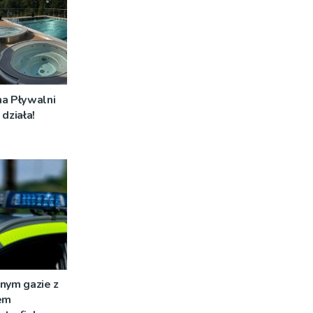
na Pływalni
działa!
nym gazie z
em