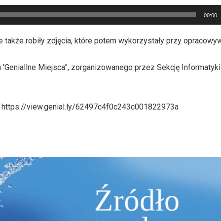
00:00
e także robiły zdjęcia, które potem wykorzystały przy opracowyw
'Geniallne Miejsca”, zorganizowanego przez Sekcję Informatyki
 https://view.genial.ly/62497c4f0c243c001822973a