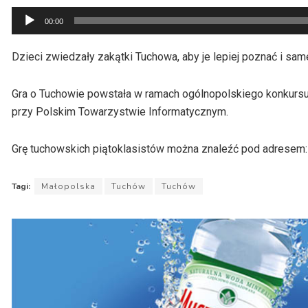
Odtwarzacz
00:00
plików
dźwiękowych
Dzieci zwiedzały zakątki Tuchowa, aby je lepiej poznać i sam
Gra o Tuchowie powstała w ramach ogólnopolskiego konkursu 
przy Polskim Towarzystwie Informatycznym.
Grę tuchowskich piątoklasistów można znaleźć pod adresem:
Tagi:
Małopolska
Tuchów
Tuchów