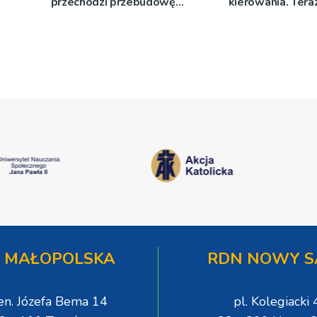
przechodzi przebudowę
kierowania. Teraz
[WIDEO]
więzienia
 MAŁOPOLSKA
RDN NOWY S
gen. Józefa Bema 14
pl. Kolegiacki 