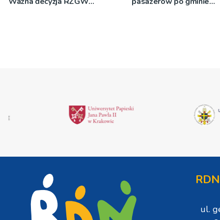
Ważna decyzja RZGW
pasażerów po gminie
[ZDJĘCIA]
Podegrodzie
RDN
ul. 