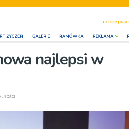
103,6 FM | 97,0 
RT ŻYCZEŃ
GALERIE
RAMÓWKA
REKLAMA
chowa najlepsi w
ALNOŚCI