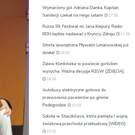
Wymarzony gol Adriana Danka. Kapitan
Sandecji czekał na niego latami
17:05
Rusza 59. Festiwal im. Jana Kiepury. Radio
RDN będzie nadawać z Krynicy-Zdroju
17:05
Strefa zewnętrzna Pływalni Limanowskiej już
działa!
16:04
Zalew Klimkówka w powiecie gorlickim
wysycha. Ważna decyzja RZGW [ZDJĘCIA]
16:04
Autobusy elektryczne gotowe do
przewożenia pasażerów po gminie
Podegrodzie
15:03
Szkoła w Staszkówce, która pamięta I wojnę
światową przechodzi przebudowę [WIDEO]
15:03