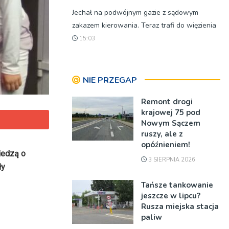
Jechał na podwójnym gazie z sądowym
zakazem kierowania. Teraz trafi do więzienia
15:03
NIE PRZEGAP
Remont drogi
krajowej 75 pod
Nowym Sączem
ruszy, ale z
opóźnieniem!
iedzą o
3 SIERPNIA 2026
ły
Tańsze tankowanie
jeszcze w lipcu?
Rusza miejska stacja
paliw