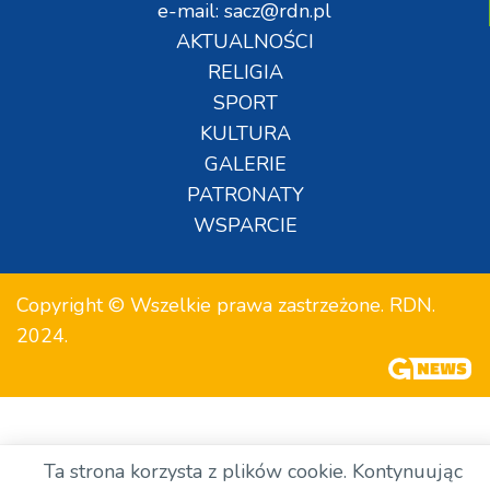
e-mail: sacz@rdn.pl
AKTUALNOŚCI
RELIGIA
SPORT
KULTURA
GALERIE
PATRONATY
WSPARCIE
Copyright © Wszelkie prawa zastrzeżone. RDN.
2024.
Ta strona korzysta z plików cookie. Kontynuując