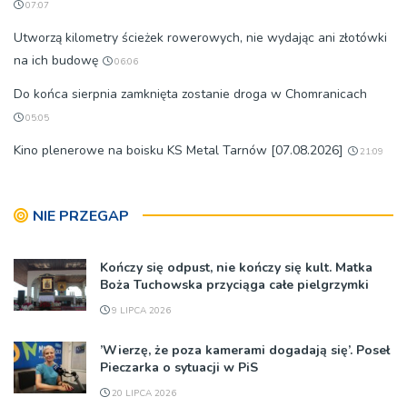
07:07
Utworzą kilometry ścieżek rowerowych, nie wydając ani złotówki
na ich budowę
06:06
Do końca sierpnia zamknięta zostanie droga w Chomranicach
05:05
Kino plenerowe na boisku KS Metal Tarnów [07.08.2026]
21:09
NIE PRZEGAP
Kończy się odpust, nie kończy się kult. Matka
Boża Tuchowska przyciąga całe pielgrzymki
9 LIPCA 2026
’Wierzę, że poza kamerami dogadają się’. Poseł
Pieczarka o sytuacji w PiS
20 LIPCA 2026