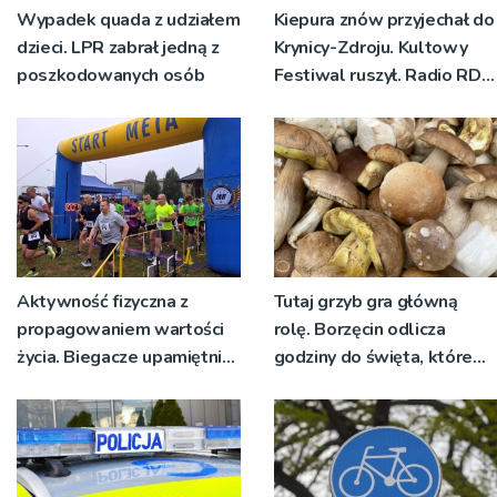
Wypadek quada z udziałem
Kiepura znów przyjechał do
dzieci. LPR zabrał jedną z
Krynicy-Zdroju. Kultowy
poszkodowanych osób
Festiwal ruszył. Radio RDN
nadawało program na
żywo [ZDJĘCIA]
Aktywność fizyczna z
Tutaj grzyb gra główną
propagowaniem wartości
rolę. Borzęcin odlicza
życia. Biegacze upamiętnili
godziny do święta, które
św. Maksymiliana Kolbego
wyrosło na tradycji
pokoleń