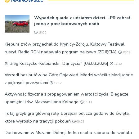
NAJNOWSZE
Wypadek quada z udziałem dzieci. LPR zabrał
jedną z poszkodowanych osób
18:06
Kiepura znów przyjechał do Krynicy-Zdroju. Kultowy Festiwal
ruszył. Radio RDN nadawało program na żywo [ZDJĘCIA]
15:03
XI Bieg Koszycko-Kolbiański „Dar życia” [08.08.2026]
12:12
Wszedł bez butów na Górę Objawień. Młodzi wrócili z Medjugorie
z pięknymi przeżyciami
12:12
Aktywność fizyczna z propagowaniem wartości życia. Biegacze
upamiętnili św. Maksymiliana Kolbego
11:11
Tutaj grzyb gra główną rolę. Borzęcin odlicza godziny do święta,
które wyrosło na tradycji pokoleń
09:09
Dachowanie w Mszanie Dolnej. Jedna osoba zabrana do szpitala