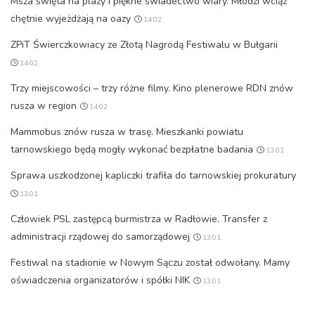
Msza święta na plaży i piękne świadectwo wiary. Młodzi wciąż
chętnie wyjeżdżają na oazy
14:02
ZPiT Świerczkowiacy ze Złotą Nagrodą Festiwalu w Bułgarii
14:02
Trzy miejscowości – trzy różne filmy. Kino plenerowe RDN znów
rusza w region
14:02
Mammobus znów rusza w trasę. Mieszkanki powiatu
tarnowskiego będą mogły wykonać bezpłatne badania
13:01
Sprawa uszkodzonej kapliczki trafiła do tarnowskiej prokuratury
13:01
Człowiek PSL zastępcą burmistrza w Radłowie. Transfer z
administracji rządowej do samorządowej
13:01
Festiwal na stadionie w Nowym Sączu został odwołany. Mamy
oświadczenia organizatorów i spółki NIK
13:01