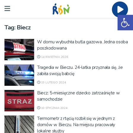
Ot
Tag:
Biecz
W domu wybuchła butla gazowa. Jedna osoba
poszkodowana
14 KWIETNIA 2026
Tragedia w Bieczu. 24-latka przyznała się, że
zabiła swoją babcię
19 LUTEGO 2024
Biecz: 5-miesięczne dziecko zatrzaśnięte w
samochodzie
10 STYCZNIA 2024
Termometr z rtęcią rozbił się w jednym z
domów w Bieczu. Na miejscu pracowały
lokalne służby