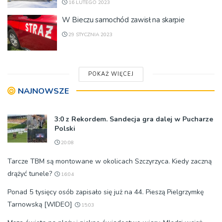
16 LUTEGO 2023
W Bieczu samochód zawisł na skarpie
29 STYCZNIA 2023
POKAŻ WIĘCEJ
NAJNOWSZE
3:0 z Rekordem. Sandecja gra dalej w Pucharze
Polski
20:08
Tarcze TBM są montowane w okolicach Szczyrzyca. Kiedy zaczną
drążyć tunele?
16:04
Ponad 5 tysięcy osób zapisało się już na 44. Pieszą Pielgrzymkę
Tarnowską [WIDEO]
15:03