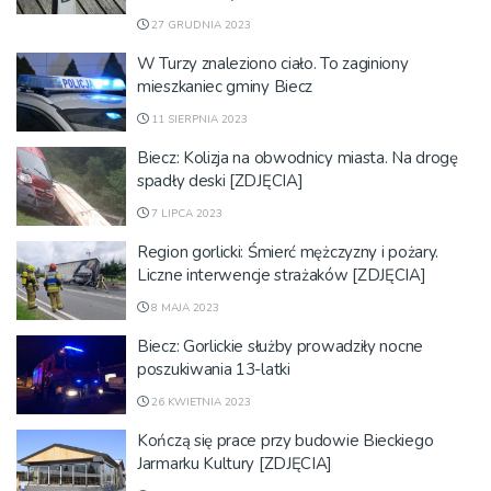
27 GRUDNIA 2023
W Turzy znaleziono ciało. To zaginiony
mieszkaniec gminy Biecz
11 SIERPNIA 2023
Biecz: Kolizja na obwodnicy miasta. Na drogę
spadły deski [ZDJĘCIA]
7 LIPCA 2023
Region gorlicki: Śmierć mężczyzny i pożary.
Liczne interwencje strażaków [ZDJĘCIA]
8 MAJA 2023
Biecz: Gorlickie służby prowadziły nocne
poszukiwania 13-latki
26 KWIETNIA 2023
Kończą się prace przy budowie Bieckiego
Jarmarku Kultury [ZDJĘCIA]