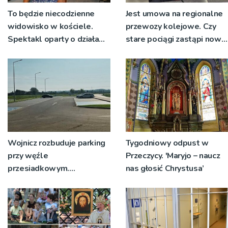
To będzie niecodzienne
Jest umowa na regionalne
widowisko w kościele.
przewozy kolejowe. Czy
Spektakl oparty o działa
stare pociągi zastąpi nowy
św. Teresy Wielkiej
tabor?
Wojnicz rozbuduje parking
Tygodniowy odpust w
przy węźle
Przeczycy. 'Maryjo – naucz
przesiadkowym.
nas głosić Chrystusa’
Powstanie ponad 60
miejsc