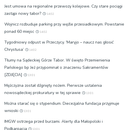
Jest umowa na regionalne przewozy kolejowe. Czy stare pociągi
zastąpi nowy tabor?
14:02
Wojnicz rozbuduje parking przy węźle przesiadkowym. Powstanie
ponad 60 miejsc
14:02
Tygodniowy odpust w Przeczycy. 'Maryjo – naucz nas głosić
Chrystusa’
14:02
Tłumy na Sądeckiej Górze Tabor. W święto Przemienienia
Pańskiego bp Jeż przypominał o znaczeniu Sakramentów
[ZDJĘCIA]
13:01
Mężczyzna został dźgnięty nożem. Pierwsze ustalenia
nowosądeckiej prokuratury w tej sprawie
13:01
Można starać się o stypendium. Diecezjalna fundacja przyjmuje
wnioski
13:01
IMGW ostrzega przed burzami. Alerty dla Małopolski i
Podkarpacia
13:01