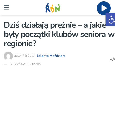
O
Dziś działają prężnie – a jakie
były początki klubów seniora w
regionie?
autor / źródło:
Jolanta Moździerz
A
2022/06/11 - 05:05