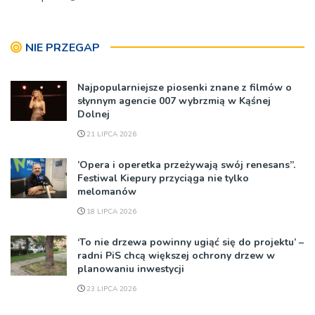
NIE PRZEGAP
Najpopularniejsze piosenki znane z filmów o
słynnym agencie 007 wybrzmią w Kąśnej
Dolnej
21 LIPCA 2026
’Opera i operetka przeżywają swój renesans”.
Festiwal Kiepury przyciąga nie tylko
melomanów
18 LIPCA 2026
‘To nie drzewa powinny ugiąć się do projektu’ –
radni PiS chcą większej ochrony drzew w
planowaniu inwestycji
23 LIPCA 2026