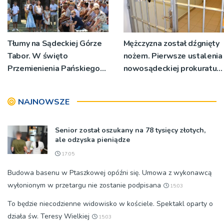
Tłumy na Sądeckiej Górze
Mężczyzna został dźgnięty
Tabor. W święto
nożem. Pierwsze ustalenia
Przemienienia Pańskiego
nowosądeckiej prokuratury
bp Jeż przypominał o
w tej sprawie
znaczeniu Sakramentów
NAJNOWSZE
[ZDJĘCIA]
Senior został oszukany na 78 tysięcy złotych,
ale odzyska pieniądze
17:05
Budowa basenu w Ptaszkowej opóźni się. Umowa z wykonawcą
wyłonionym w przetargu nie zostanie podpisana
15:03
To będzie niecodzienne widowisko w kościele. Spektakl oparty o
działa św. Teresy Wielkiej
15:03