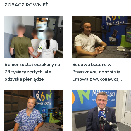
ZOBACZ RÓWNIEŻ
Senior został oszukany na
Budowa basenu w
78 tysięcy złotych, ale
Ptaszkowej opóźni się.
odzyska pieniądze
Umowa z wykonawcą
wyłonionym w przetargu
nie zostanie podpisana