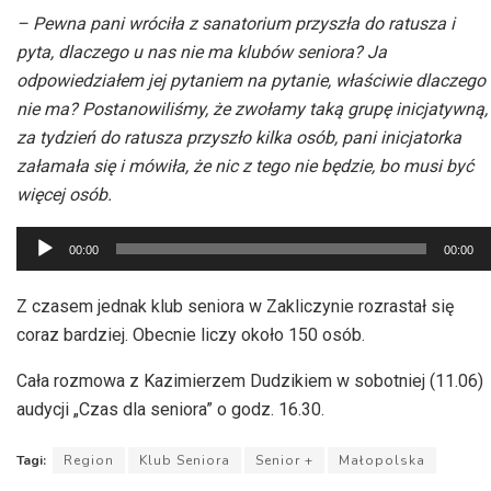
– Pewna pani wróciła z sanatorium przyszła do ratusza i
pyta, dlaczego u nas nie ma klubów seniora? Ja
odpowiedziałem jej pytaniem na pytanie, właściwie dlaczego
nie ma? Postanowiliśmy, że zwołamy taką grupę inicjatywną,
za tydzień do ratusza przyszło kilka osób, pani inicjatorka
załamała się i mówiła, że nic z tego nie będzie, bo musi być
więcej osób.
Odtwarzacz
00:00
00:00
plików
dźwiękowych
Z czasem jednak klub seniora w Zakliczynie rozrastał się
coraz bardziej. Obecnie liczy około 150 osób.
Cała rozmowa z Kazimierzem Dudzikiem w sobotniej (11.06)
audycji „Czas dla seniora” o godz. 16.30.
Tagi:
Region
Klub Seniora
Senior +
Małopolska