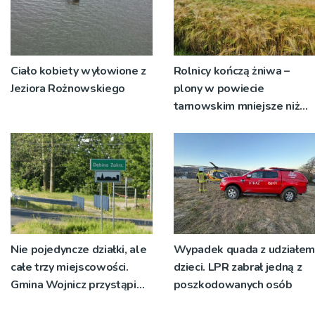
Ciało kobiety wyłowione z
Rolnicy kończą żniwa –
Jeziora Rożnowskiego
plony w powiecie
tarnowskim mniejsze niż
rok temu
Nie pojedyncze działki, ale
Wypadek quada z udziałem
całe trzy miejscowości.
dzieci. LPR zabrał jedną z
Gmina Wojnicz przystąpi
poszkodowanych osób
do zmian w dokumentach