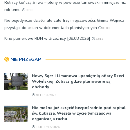
Rolnicy kończą żniwa – plony w powiecie tarnowskim mniejsze niż
rok temu
08:08
Nie pojedyncze działki, ale całe trzy miejscowości. Gmina Wojnicz
przystąpi do zmian w dokumentach planistycznych
08:08
Kino plenerowe RDN w Brzeźnicy [08.08.2026]
23:11
NIE PRZEGAP
Nowy Sącz i Limanowa upamiętnią ofiary Rzezi
Wołyńskiej. Zobacz gdzie planowane są
obchody
10 LIPCA 2026
Nie można już skręcić bezpośrednio pod szpital
św. Łukasza. Weszła w życie tymczasowa
organizacja ruchu
3 SIERPNIA 2026