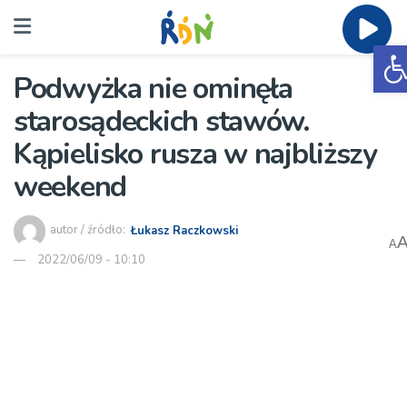
O
Podwyżka nie ominęła
starosądeckich stawów.
Kąpielisko rusza w najbliższy
weekend
autor / źródło:
Łukasz Raczkowski
A
2022/06/09 - 10:10