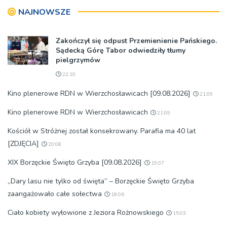
planistycznych
NAJNOWSZE
Zakończył się odpust Przemienienie Pańskiego.
Sądecką Górę Tabor odwiedziły tłumy
pielgrzymów
22:10
Kino plenerowe RDN w Wierzchosławicach [09.08.2026]
21:09
Kino plenerowe RDN w Wierzchosławicach
21:09
Kościół w Stróżnej został konsekrowany. Parafia ma 40 lat
[ZDJĘCIA]
20:08
XIX Borzęckie Święto Grzyba [09.08.2026]
19:07
„Dary lasu nie tylko od święta” – Borzęckie Święto Grzyba
zaangażowało całe sołectwa
18:06
Ciało kobiety wyłowione z Jeziora Rożnowskiego
15:03