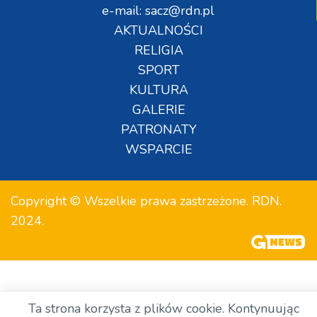
e-mail: sacz@rdn.pl
AKTUALNOŚCI
RELIGIA
SPORT
KULTURA
GALERIE
PATRONATY
WSPARCIE
Copyright © Wszelkie prawa zastrzeżone. RDN.
2024.
Ta strona korzysta z plików cookie. Kontynuując