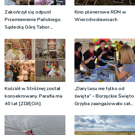
Zakończył się odpust
Kino plenerowe RDN w
Przemienienie Pańskiego.
Wierzchosławicach
Sądecką Górę Tabor
odwiedziły tłumy
pielgrzymów
Kościół w Stróżnej został
„Dary lasu nie tylko od
konsekrowany. Parafia ma
święta” – Borzęckie Święto
40 lat [ZDJĘCIA]
Grzyba zaangażowało całe
sołectwa