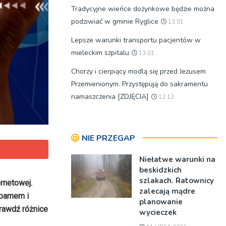
Tradycyjne wieńce dożynkowe będzie można
podziwiać w gminie Ryglice
13:01
Lepsze warunki transportu pacjentów w
mieleckim szpitalu
13:01
Chorzy i cierpiący modlą się przed Jezusem
Przemienionym. Przystępują do sakramentu
namaszczenia [ZDJĘCIA]
12:12
NIE PRZEGAP
Niełatwe warunki na
beskidzkich
szlakach. Ratownicy
rnetowej.
zalecają mądre
spamem i
planowanie
prawdź różnice
wycieczek