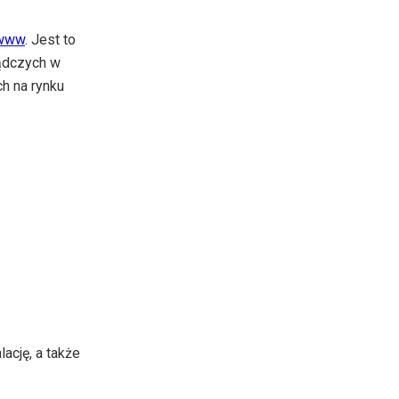
 www
. Jest to
ządczych w
h na rynku
ację, a także