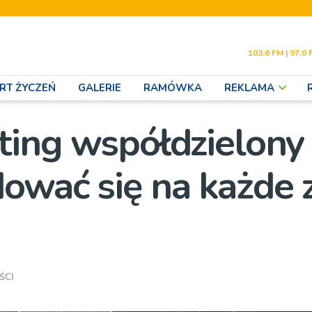
103,6 FM | 97,0 
RT ŻYCZEŃ
GALERIE
RAMÓWKA
REKLAMA
sting współdzielony
ować się na każde 
ŚCI