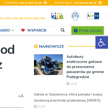
TARNÓW
+48 14 627 50 50
NOWY SĄCZ
+48 18 449 06 00
FM | 101,2 FM | 88,3 FM | 105,1 FM
RADIO
WSPARCIE
POSŁUCHAJ
Ot
 od
NAJNOWSZE
Autobusy
z
elektryczne gotowe
do przewożenia
pasażerów po gminie
Podegrodzie
15:03
Szkoła w Staszkówce, która pamięta I wojnę
A
A
światową przechodzi przebudowę [WIDEO]
15:03