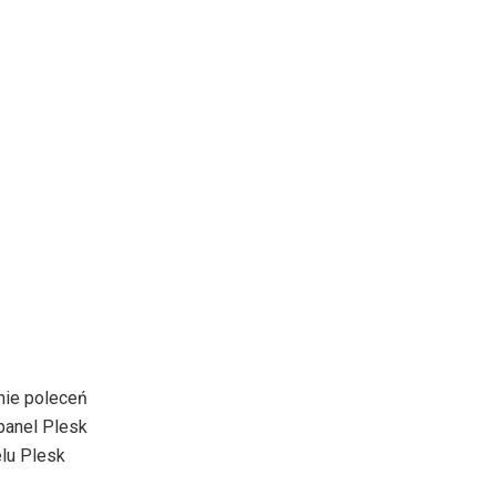
nie poleceń
panel Plesk
elu Plesk