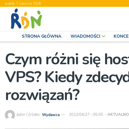
piątek, 7 sierpnia 2026
STRONA GŁÓWNA
WIADOMOŚCI
KONCE
Czym różni się ho
VPS? Kiedy zdecyd
rozwiązań?
autor / źródło:
Wydawca
2022/04/27 - 05:05
-
AKTUALNO