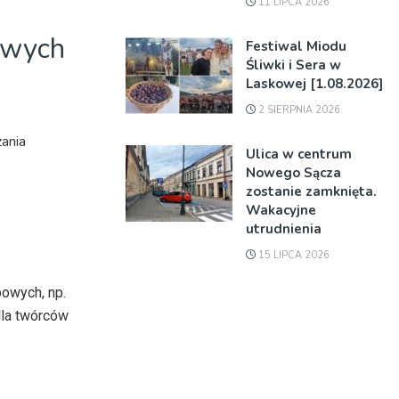
11 LIPCA 2026
owych
Festiwal Miodu
Śliwki i Sera w
Laskowej [1.08.2026]
2 SIERPNIA 2026
zania
Ulica w centrum
Nowego Sącza
zostanie zamknięta.
Wakacyjne
utrudnienia
15 LIPCA 2026
owych, np.
dla twórców