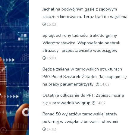
Jechał na podwójnym gazie z sądowym
zakazem kierowania. Teraz trafi do więzienia
15:03
Sprzęt ochrony ludności trafił do gminy
Wierzchosławice. Wyposażenie odebrali
strażacy i przedstawiciele wodociągów
15:03
Będzie zmiana w tarnowskich strukturach
PiS? Poseł Szczurek-Żelazko: 'Ja skupiam się
na pracy parlamentarzysty’
14:02
Ostatnie odliczanie do PPT. Zapisać można
się u przewodników grup
14:02
Ponad 50 wyjazdów tarnowskiej straży
pożarnej w związku z burzami i ulewami
14:02