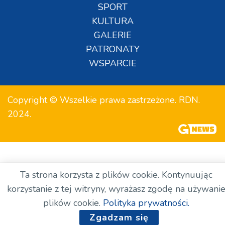
SPORT
KULTURA
GALERIE
PATRONATY
WSPARCIE
Copyright © Wszelkie prawa zastrzeżone. RDN.
2024.
Ta strona korzysta z plików cookie. Kontynuując
korzystanie z tej witryny, wyrażasz zgodę na używani
plików cookie.
Polityka prywatności.
Zgadzam się