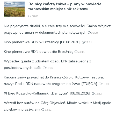
Rolnicy kończą żniwa – plony w powiecie
tarnowskim mniejsze niż rok temu
08:08
Nie pojedyncze działki, ale całe trzy miejscowości. Gmina Wojnicz
przystąpi do zmian w dokumentach planistycznych
08:08
Kino plenerowe RDN w Brzeźnicy [08.08.2026]
23:11
Kino plenerowe RDN odwiedziło Brzeźnicę
23:11
Wypadek quada z udziałem dzieci. LPR zabrał jedną z
poszkodowanych osób
18:06
Kiepura znów przyjechał do Krynicy-Zdroju. Kultowy Festiwal
ruszył. Radio RDN nadawało program na żywo [ZDJĘCIA]
15:03
XI Bieg Koszycko-Kolbiański „Dar życia” [08.08.2026]
12:12
Wszedł bez butów na Górę Objawień. Młodzi wrócili z Medjugorie
z pięknymi przeżyciami
12:12