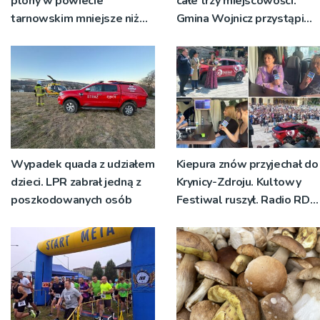
plony w powiecie
całe trzy miejscowości.
tarnowskim mniejsze niż
Gmina Wojnicz przystąpi
rok temu
do zmian w dokumentach
planistycznych
Wypadek quada z udziałem
Kiepura znów przyjechał do
dzieci. LPR zabrał jedną z
Krynicy-Zdroju. Kultowy
poszkodowanych osób
Festiwal ruszył. Radio RDN
nadawało program na
żywo [ZDJĘCIA]