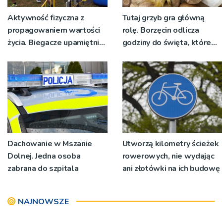
Aktywność fizyczna z
Tutaj grzyb gra główną
propagowaniem wartości
rolę. Borzęcin odlicza
życia. Biegacze upamiętnili
godziny do święta, które
św. Maksymiliana Kolbego
wyrosło na tradycji
pokoleń
Dachowanie w Mszanie
Utworzą kilometry ścieżek
Dolnej. Jedna osoba
rowerowych, nie wydając
zabrana do szpitala
ani złotówki na ich budowę
NAJNOWSZE