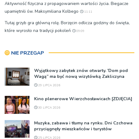
Aktywność fizyczna z propagowaniem wartości życia. Biegacze
upamiętnili św. Maksymiliana Kolbego
11:11
Tutaj grzyb gra główną rolę. Borzęcin odlicza godziny do święta,
które wyrosło na tradycji pokoleń
09:09
NIE PRZEGAP
Wyjątkowy zabytek znów otwarty. 'Dom pod
Wagą” ma być nową wizytówką Zakliczyna
29 LIPCA 2026
Kino plenerowe Wierzchosławicach [ZDJĘCIA]
30 LIPCA 2026
Muzyka, zabawa i tłumy na rynku. Dni Czchowa
przyciągnęły mieszkańców i turystów
25 LIPCA 2026