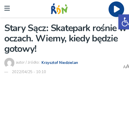
O
Stary Sącz: Skatepark rośnie w
oczach. Wiemy, kiedy będzie
gotowy!
autor / źródło:
Krzysztof Niedzielan
A
2022/04/25 - 10:10