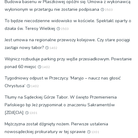
Budowa basenu w Ptaszkowej opóźni się. Umowa z wykonawcą
wyłonionym w przetargu nie zostanie podpisana
15:03
To będzie niecodzienne widowisko w kościele. Spektakl oparty o
działa św. Teresy Wielkiej
15:03
Jest umowa na regionalne przewozy kolejowe. Czy stare pociągi
zastąpi nowy tabor?
14:02
Wojnicz rozbuduje parking przy węźle przesiadkowym. Powstanie
ponad 60 miejsc
14:02
Tygodniowy odpust w Przeczycy. 'Maryjo – naucz nas głosić
Chrystusa’
14:02
Tłumy na Sądeckiej Górze Tabor. W święto Przemienienia
Pańskiego bp Jeż przypominał o znaczeniu Sakramentów
[ZDJĘCIA]
13:01
Mężczyzna został dźgnięty nożem. Pierwsze ustalenia
nowosądeckiej prokuratury w tej sprawie
13:01