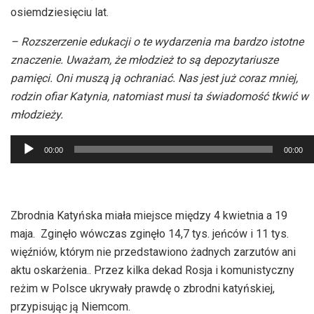
osiemdziesięciu lat.
– Rozszerzenie edukacji o te wydarzenia ma bardzo istotne
znaczenie. Uważam, że młodzież to są depozytariusze
pamięci. Oni muszą ją ochraniać. Nas jest już coraz mniej,
rodzin ofiar Katynia, natomiast musi ta świadomość tkwić w
młodzieży.
Odtwarzacz
00:00
00:00
plików
dźwiękowych
Zbrodnia Katyńska miała miejsce między 4 kwietnia a 19
maja. Zginęło wówczas zginęło 14,7 tys. jeńców i 11 tys.
więźniów, którym nie przedstawiono żadnych zarzutów ani
aktu oskarżenia.. Przez kilka dekad Rosja i komunistyczny
reżim w Polsce ukrywały prawdę o zbrodni katyńskiej,
przypisując ją Niemcom.