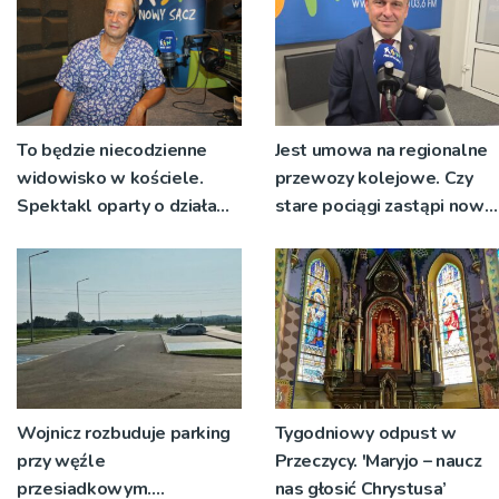
To będzie niecodzienne
Jest umowa na regionalne
widowisko w kościele.
przewozy kolejowe. Czy
Spektakl oparty o działa
stare pociągi zastąpi nowy
św. Teresy Wielkiej
tabor?
Wojnicz rozbuduje parking
Tygodniowy odpust w
przy węźle
Przeczycy. 'Maryjo – naucz
przesiadkowym.
nas głosić Chrystusa’