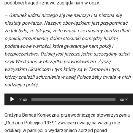
podobnej tragedii znowu zagląda nam w oczy.
– Gatunek ludzki niczego się nie nauczył i ta historia się
niestety powtarza. Naszym obowiązkiem jest przypominać
że tak było, że tak jest, że to wraca i że musimy bardzo dbać
o pokój, zrozumienie, dobre stosunki pomiędzy ludźmi,
podstawowe wartości, które gwarantuje nam pokój i
bezpieczeństwo. Dzisiaj jest jeszcze jeden szczególny dzień,
czyli Wielkanoc w obrządku prawosławnym. Życzę
wszystkim Ukraińcom i tym którzy są w
Tarnowie i tym,
którzy znaleźli schronienie w całej Polsce żeby trwała w nich
nadzieja i pokój.
Odtwarzacz
00:00
00:00
plików
dźwiękowych
Grażyna Barnaś Konieczna, przewodnicząca stowarzyszenia
„Rodzina Policyjna 1939” zwracała uwagę na ważną rolę
edukacji w pamięci o wydarzeniach sprzed ponad