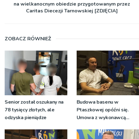
na wielkanocnym obiedzie przygotowanym przez
Caritas Diecezji Tarnowskiej [ZDJĘCIA]
ZOBACZ RÓWNIEŻ
Senior został oszukany na
Budowa basenu w
78 tysięcy złotych, ale
Ptaszkowej opóźni się.
odzyska pieniądze
Umowa z wykonawcą
wyłonionym w przetargu
nie zostanie podpisana