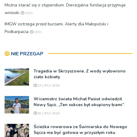
Można starać się o stypendium. Diecezjalna fundacja przyjmuje
wnioski
13:01
IMGW ostrzega przed burzami. Alerty dla Małopolski i
Podkarpacia
13:01
NIE PRZEGAP
Tragedia w Skrzyszowie. Z wody wyłowiono
ciało kobiety
23 LIPCA 2026
Wicemistrz świata Michał Pasiut odwiedził
Nowy Sącz. „Ten sukces był okupiony łzami”
30 LIPCA 2026
Ścieżka rowerowa ze Świniarska do Nowego
Sącza ma być gotowa w przyszłym roku