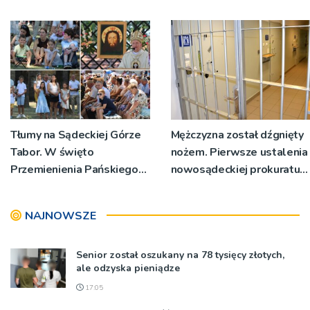
Powstanie ponad 60
miejsc
Tłumy na Sądeckiej Górze
Mężczyzna został dźgnięty
Tabor. W święto
nożem. Pierwsze ustalenia
Przemienienia Pańskiego
nowosądeckiej prokuratury
bp Jeż przypominał o
w tej sprawie
znaczeniu Sakramentów
NAJNOWSZE
[ZDJĘCIA]
Senior został oszukany na 78 tysięcy złotych,
ale odzyska pieniądze
17:05