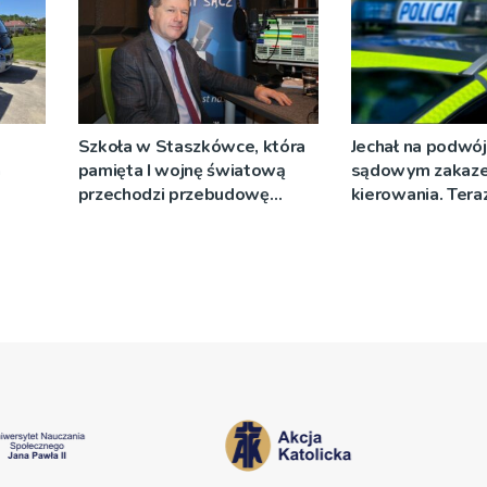
Szkoła w Staszkówce, która
Jechał na podwój
a
pamięta I wojnę światową
sądowym zakaz
przechodzi przebudowę
kierowania. Teraz
[WIDEO]
więzienia