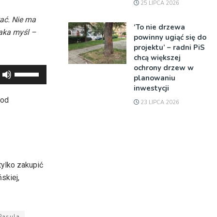
25 LIPCA 2026
tać. Nie ma
‘To nie drzewa
taka myśl –
powinny ugiąć się do
projektu’ – radni PiS
chcą większej
ochrony drzew w
Używaj
planowaniu
strzałek
inwestycji
do
 od
23 LIPCA 2026
góry
oraz
do
dołu
aby
tylko zakupić
zwiększyć
skiej,
lub
zmniejszyć
głośność.
Pasula