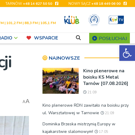
TARNÓW
+48 14 627 50 50
NOWY SĄCZ
+48 18 449 06 00
FM | 101,2 FM | 88,3 FM | 105,1 FM
RADIO
WSPARCIE
POSŁUCHAJ
Ot
ji
NAJNOWSZE
Kino plenerowe na
boisku KS Metal
Tarnów [07.08.2026]
21:09
A
A
Kino plenerowe RDN zawitało na boisku przy
ul. Warsztatowej w Tarnowie
21:09
Dominika Brzeska mistrzynią Europy w
kajakarstwie slalomowym!
17:05