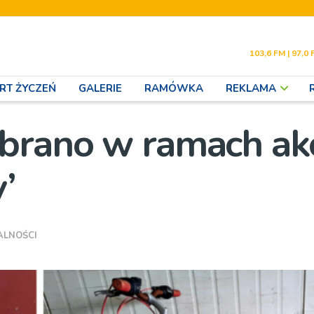
103,6 FM | 97,0 
RT ŻYCZEŃ
GALERIE
RAMÓWKA
REKLAMA
brano w ramach akc
’
ALNOŚCI