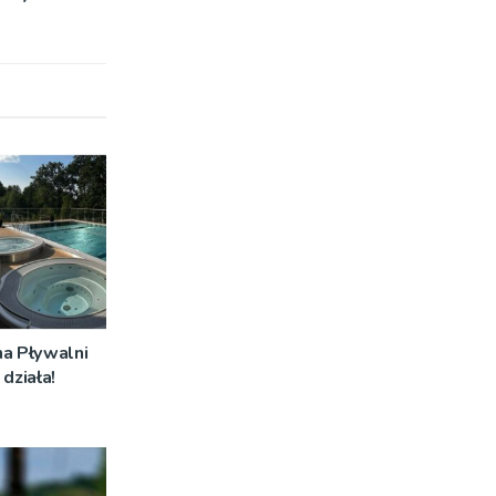
na Pływalni
działa!