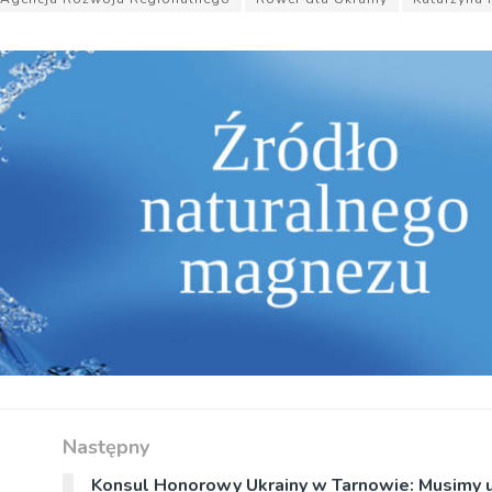
Następny
Konsul Honorowy Ukrainy w Tarnowie: Musimy 