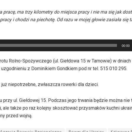
pracę, ma trzy kilometry do miejsca pracy i nie ma się jak dos
 pracy i chodzi na piechotę. Od razu w mojej głowie zasiała się 
00:00
tu Rolno-Spożywczego (ul. Giełdowa 15 w Tarnowie) w dniach
 uzgodnieniu z Dominikiem Gondkiem pod nr tel. 515 010 295.
już niepotrzebne, zwłaszcza rowerki dla dzieci.
cu przy ul. Giełdowej 15. Podczas jego trwania będzie można nie 
 ale także po raz kolejny skosztować przysmaków kuchni ukraiń
iny przed wojną.
Agencja Rozwoju Regionalnego
Rower dla Ukrainy
Katarzyna 