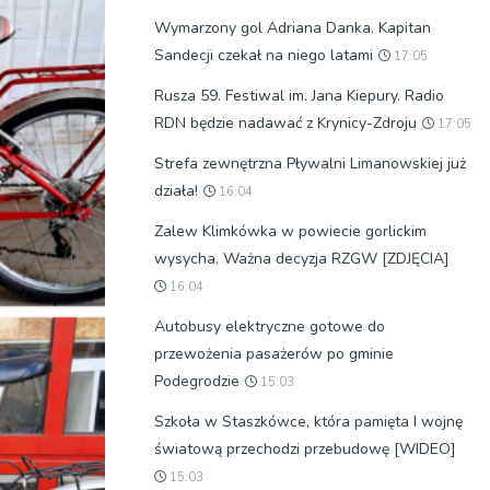
Wymarzony gol Adriana Danka. Kapitan
Sandecji czekał na niego latami
17:05
Rusza 59. Festiwal im. Jana Kiepury. Radio
RDN będzie nadawać z Krynicy-Zdroju
17:05
Strefa zewnętrzna Pływalni Limanowskiej już
działa!
16:04
Zalew Klimkówka w powiecie gorlickim
wysycha. Ważna decyzja RZGW [ZDJĘCIA]
16:04
Autobusy elektryczne gotowe do
przewożenia pasażerów po gminie
Podegrodzie
15:03
Szkoła w Staszkówce, która pamięta I wojnę
światową przechodzi przebudowę [WIDEO]
15:03