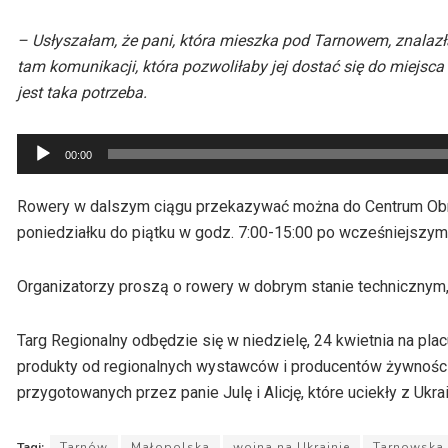
– Usłyszałam, że pani, która mieszka pod Tarnowem, znalazła 
tam komunikacji, która pozwoliłaby jej dostać się do miejsca
jest taka potrzeba.
Odtwarzacz
00:00
plików
dźwiękowych
Rowery w dalszym ciągu przekazywać można do Centrum Obro
poniedziałku do piątku w godz. 7:00-15:00 po wcześniejszym
Organizatorzy proszą o rowery w dobrym stanie technicznym, 
Targ Regionalny odbędzie się w niedzielę, 24 kwietnia na pla
produkty od regionalnych wystawców i producentów żywności,
przygotowanych przez panie Julę i Alicję, które uciekły z Ukra
Tagi:
Tarnów
Małopolska
wojna na Ukrainie
Tarnowska 