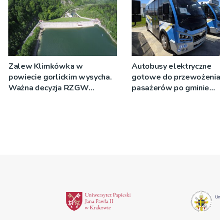
Zalew Klimkówka w
Autobusy elektryczne
powiecie gorlickim wysycha.
gotowe do przewożeni
Ważna decyzja RZGW
pasażerów po gminie
[ZDJĘCIA]
Podegrodzie