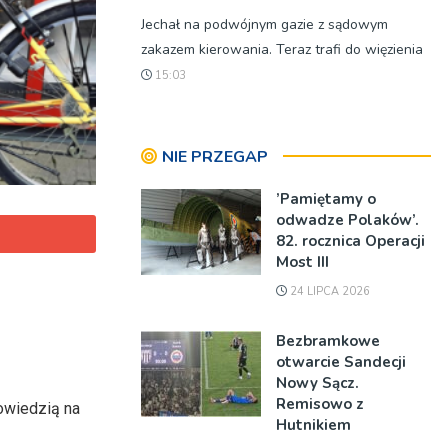
Jechał na podwójnym gazie z sądowym
zakazem kierowania. Teraz trafi do więzienia
15:03
NIE PRZEGAP
’Pamiętamy o
odwadze Polaków’.
82. rocznica Operacji
Most III
24 LIPCA 2026
Bezbramkowe
otwarcie Sandecji
Nowy Sącz.
Remisowo z
owiedzią na
Hutnikiem