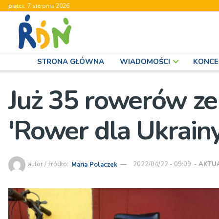
piątek, 7 sierpnia 2026
STRONA GŁÓWNA
WIADOMOŚCI
KONCE
Już 35 rowerów ze
'Rower dla Ukrainy
autor / źródło:
Maria Polaczek
2022/04/22 - 09:09
-
AKTU