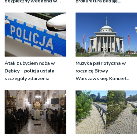
bezpieczny weekend w
prokuratura badają
regionie limanowskim
okoliczności zdarzenia
Atak z użyciem noża w
Muzyka patriotyczna w
Dębicy – policja ustala
rocznicę Bitwy
szczegóły zdarzenia
Warszawskiej. Koncert
przy dąbrowskiej bazylice