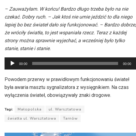
– Zauważyłam. W końcu! Bardzo długo trzeba było na nie
czekać. Dobry ruch. – Jak ktoś nie umie jeździć to dla niego
lepiej bo bez świateł dało się funkcjonować. – Bardzo dobrze,
że wróciły światła, to jest wspaniała rzecz. Teraz z każdej
strony można sprawnie wyjechać, a wcześniej było tylko
stanie, stanie i stanie.
Odtwarzacz
00:00
00:00
plików
dźwiękowych
Powodem przerwy w prawidłowym funkcjonowaniu świateł
była awaria masztu sygnalizatora z wysięgnikiem. Na czas
wyłączenia świateł, obowiązywały znaki drogowe.
Tagi:
Małopolska
ul. Warsztatowa
światła ul. Warsztatowa
Tarnów