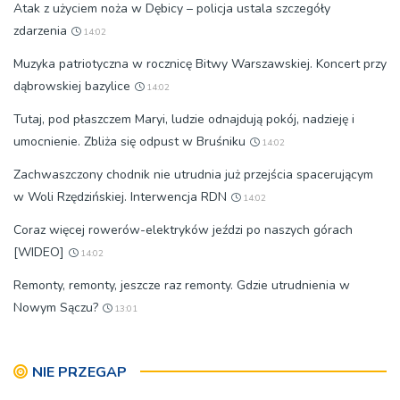
Atak z użyciem noża w Dębicy – policja ustala szczegóły
zdarzenia
14:02
Muzyka patriotyczna w rocznicę Bitwy Warszawskiej. Koncert przy
dąbrowskiej bazylice
14:02
Tutaj, pod płaszczem Maryi, ludzie odnajdują pokój, nadzieję i
umocnienie. Zbliża się odpust w Bruśniku
14:02
Zachwaszczony chodnik nie utrudnia już przejścia spacerującym
w Woli Rzędzińskiej. Interwencja RDN
14:02
Coraz więcej rowerów-elektryków jeździ po naszych górach
[WIDEO]
14:02
Remonty, remonty, jeszcze raz remonty. Gdzie utrudnienia w
Nowym Sączu?
13:01
NIE PRZEGAP