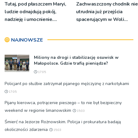
Tutaj, pod płaszczem Maryi,
Zachwaszczony chodnik nie
ludzie odnajdują pokój,
utrudnia już przejścia
nadzieję i umocnienie.
spacerującym w Woli
Zbliża się odpust w
Rzędzińskiej. Interwencja
Bruśniku
RDN
NAJNOWSZE
Miliony na drogi i stabilizację osuwisk w
Małopolsce. Gdzie trafią pieniądze?
17:05
Policjant po służbie zatrzymał pijanego mężczyznę z narkotykami
17:05
Pijany kierowca, potrącenie pieszego – to nie był bezpieczny
weekend w regionie limanowskim
15:03
Śmierć na Jeziorze Rożnowskim. Policja i prokuratura badają
okoliczności zdarzenia
15:03