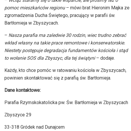
–
Wciąż staramy się o takie wsparcie, ale prosimy też o
pomoc mieszkańców regionu
– mówi brat Hieronim Majka ze
zgromadzenia Ducha Świętego, pracujący w parafii św.
Bartłomieja w Zbyszycach.
–
Nasza parafia ma zaledwie 30 rodzin, wiec trudno zebrać
wkład własny na takie prace remontowe i konserwatorskie.
Niestety postępuje degradacja fundamentów kościoła i stąd
to wołanie SOS dla Zbyszyc, dla tej świątyni
– dodaje.
Każdy, kto chce pomóc w ratowaniu kościoła w Zbyszycach,
powinien skontaktować się z parafią św. Bartłomieja.
Dane kontaktowe:
Parafia Rzymskokatolicka pw. Św. Bartłomieja w Zbyszycach
Zbyszyce 29
33-318 Gródek nad Dunajcem