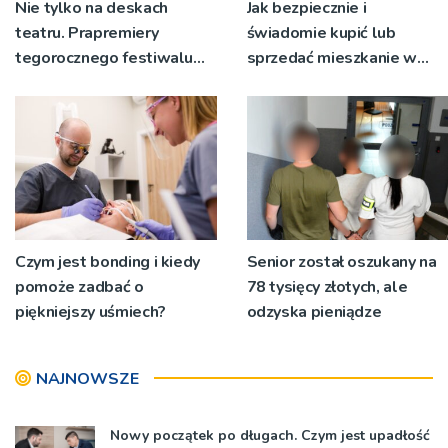
Nie tylko na deskach
Jak bezpiecznie i
teatru. Prapremiery
świadomie kupić lub
tegorocznego festiwalu
sprzedać mieszkanie w
Talia będą wystawiane w
Krakowie?
niecodziennych
okolicznościach
Czym jest bonding i kiedy
Senior został oszukany na
pomoże zadbać o
78 tysięcy złotych, ale
piękniejszy uśmiech?
odzyska pieniądze
NAJNOWSZE
Nowy początek po długach. Czym jest upadłość