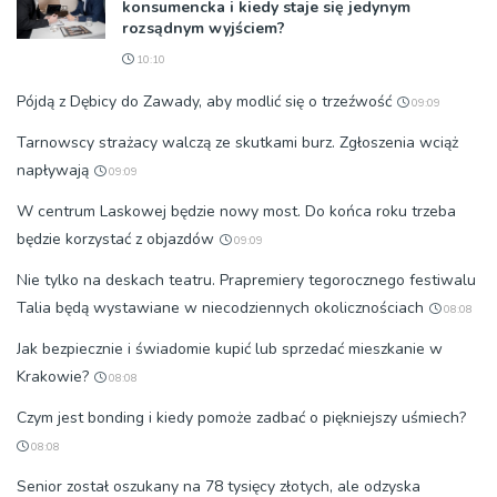
konsumencka i kiedy staje się jedynym
rozsądnym wyjściem?
10:10
Pójdą z Dębicy do Zawady, aby modlić się o trzeźwość
09:09
Tarnowscy strażacy walczą ze skutkami burz. Zgłoszenia wciąż
napływają
09:09
W centrum Laskowej będzie nowy most. Do końca roku trzeba
będzie korzystać z objazdów
09:09
Nie tylko na deskach teatru. Prapremiery tegorocznego festiwalu
Talia będą wystawiane w niecodziennych okolicznościach
08:08
Jak bezpiecznie i świadomie kupić lub sprzedać mieszkanie w
Krakowie?
08:08
Czym jest bonding i kiedy pomoże zadbać o piękniejszy uśmiech?
08:08
Senior został oszukany na 78 tysięcy złotych, ale odzyska