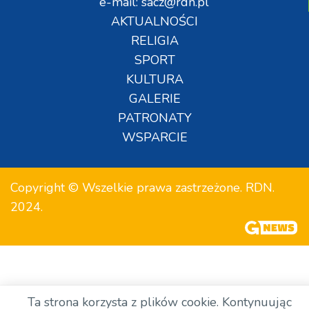
e-mail: sacz@rdn.pl
AKTUALNOŚCI
RELIGIA
SPORT
KULTURA
GALERIE
PATRONATY
WSPARCIE
Copyright © Wszelkie prawa zastrzeżone. RDN.
2024.
Ta strona korzysta z plików cookie. Kontynuując