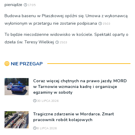
pieniądze
17:05
Budowa basenu w Ptaszkowej opóźni się. Umowa z wykonawcą
wyłonionym w przetargu nie zostanie podpisana
15:03
To będzie niecodzienne widowisko w kościele. Spektakl oparty o
dzieła św. Teresy Wielkiej
15:03
NIE PRZEGAP
Coraz więcej chętnych na prawo jazdy. MORD
w Tarnowie wzmacnia kadrę i organizuje
egzaminy w soboty
30 LIPCA 2026
Tragiczne zdarzenie w Mordarce. Zmarł
pracownik robót kolejowych
8 LIPCA 2026