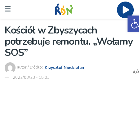
O
Kościół w Zbyszycach
potrzebuje remontu. „Wołamy
SOS”
autor / źródło:
Krzysztof Niedzielan
A
2022/03/23 - 15:03