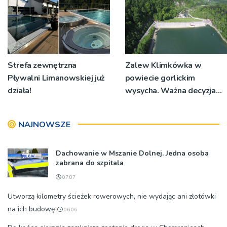
Strefa zewnętrzna
Zalew Klimkówka w
Pływalni Limanowskiej już
powiecie gorlickim
działa!
wysycha. Ważna decyzja
RZGW [ZDJĘCIA]
NAJNOWSZE
Dachowanie w Mszanie Dolnej. Jedna osoba
zabrana do szpitala
07:07
Utworzą kilometry ścieżek rowerowych, nie wydając ani złotówki
na ich budowę
06:06