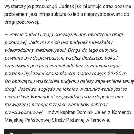
wystarczy je przesusnąć. Jednak jak informuje straż pożarna
problemem jest infrastruktura osiedla nieprzystosowana do
drogi pożarowej.
– Pewne budynki mają obowiązek doprowadzenia drogi
pożarowej. Jednym z nich jest budynek mieszkalny
wielorodzinny średniowysoki. Droga do tego budynku
powinna być doprowadzona wzdłuż dłuższego boku i
umożliwiać przejazd samochodu bez zawracania bądź
powinna być zakończona placem manewrowym 20×20 m.
Do obowiązku właściciela budynku należy zapewnienie takiej
drogi. Jeżeli ze względu na lokalne uwarunkowania jest to
niemożliwe, komendant wojewódzki może dopuścić inne
rozwiązania niepogarszające warunków ochrony
przeciwpożarowej
– mówi kapitan Dominik Jeleń z Komendy
Miejskiej Państwowej Straży Pożarnej w Tarnowie.
Odtwarzacz