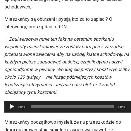
schodowych.
Mieszkańcy są oburzeni i pytają kto za to zapłaci? O
interwencję proszą Radio RDN.
– Zbulwersował mnie ten fakt na ostatnim spotkaniu
wspólnoty mieszkaniowej, że zostały nam przez zarządcę
przedstawione zalecenia aby na każdej klatce schodowej, na
każdym piętrze zabudować gaśnicę, czujnik dymu i drzwi
ognioodporne w piwnicy. Według ekspertyzy koszt wynosiłby
około 120 tysięcy – nie licząc późniejszych kosztów
legalizacji i utrzymania. Jedynie nasz blok nr 2 został
obciążony tymi kosztami.
Odtwarzacz
00:00
00:00
plików
dźwiękowych
Mieszkańcy początkowo myśleli, że na przeszkodzie do
drogi pożarowej stoją śmietniki, sugerowali nawet, że