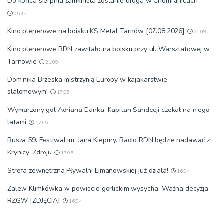
Do końca sierpnia zamknięta zostanie droga w Chomranicach
05:05
Kino plenerowe na boisku KS Metal Tarnów [07.08.2026]
21:09
Kino plenerowe RDN zawitało na boisku przy ul. Warsztatowej w
Tarnowie
21:09
Dominika Brzeska mistrzynią Europy w kajakarstwie
slalomowym!
17:05
Wymarzony gol Adriana Danka. Kapitan Sandecji czekał na niego
latami
17:05
Rusza 59. Festiwal im. Jana Kiepury. Radio RDN będzie nadawać z
Krynicy-Zdroju
17:05
Strefa zewnętrzna Pływalni Limanowskiej już działa!
16:04
Zalew Klimkówka w powiecie gorlickim wysycha. Ważna decyzja
RZGW [ZDJĘCIA]
16:04