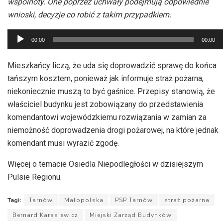
wspólnoty. One poprzez uchwały podejmują odpowiednie
wnioski, decyzje co robić z takim przypadkiem.
Odtwarzacz
00:00
00:00
plików
dźwiękowych
Mieszkańcy liczą, że uda się doprowadzić sprawę do końca
tańszym kosztem, ponieważ jak informuje straż pożarna,
niekoniecznie muszą to być gaśnice. Przepisy stanowią, że
właściciel budynku jest zobowiązany do przedstawienia
komendantowi wojewódzkiemu rozwiązania w zamian za
niemożność doprowadzenia drogi pożarowej, na które jednak
komendant musi wyrazić zgodę.
Więcej o temacie Osiedla Niepodległości w dzisiejszym
Pulsie Regionu.
Tagi:
Tarnów
Małopolska
PSP Tarnów
straż pożarna
Bernard Karasiewicz
Miejski Zarząd Budynków