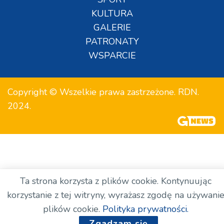
KULTURA
GALERIE
PATRONATY
WSPARCIE
Copyright © Wszelkie prawa zastrzeżone. RDN.
2024.
Ta strona korzysta z plików cookie. Kontynuując
korzystanie z tej witryny, wyrażasz zgodę na używani
plików cookie.
Polityka prywatności.
Zgadzam się