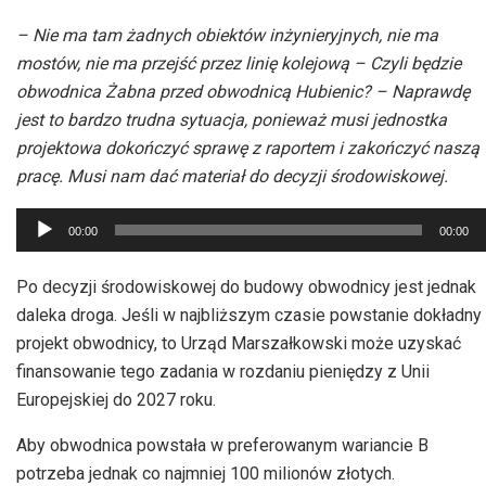
– Nie ma tam żadnych obiektów inżynieryjnych, nie ma
mostów, nie ma przejść przez linię kolejową – Czyli będzie
obwodnica Żabna przed obwodnicą Hubienic? – Naprawdę
jest to bardzo trudna sytuacja, ponieważ musi jednostka
projektowa dokończyć sprawę z raportem i zakończyć naszą
pracę. Musi nam dać materiał do decyzji środowiskowej.
Odtwarzacz
00:00
00:00
plików
dźwiękowych
Po decyzji środowiskowej do budowy obwodnicy jest jednak
daleka droga. Jeśli w najbliższym czasie powstanie dokładny
projekt obwodnicy, to Urząd Marszałkowski może uzyskać
finansowanie tego zadania w rozdaniu pieniędzy z Unii
Europejskiej do 2027 roku.
Aby obwodnica powstała w preferowanym wariancie B
potrzeba jednak co najmniej 100 milionów złotych.