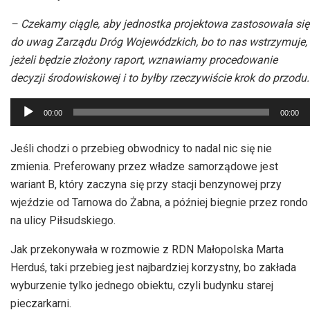
– Czekamy ciągle, aby jednostka projektowa zastosowała się
do uwag Zarządu Dróg Wojewódzkich, bo to nas wstrzymuje,
jeżeli będzie złożony raport, wznawiamy procedowanie
decyzji środowiskowej i to byłby rzeczywiście krok do przodu.
Odtwarzacz
00:00
00:00
plików
dźwiękowych
Jeśli chodzi o przebieg obwodnicy to nadal nic się nie
zmienia. Preferowany przez władze samorządowe jest
wariant B, który zaczyna się przy stacji benzynowej przy
wjeździe od Tarnowa do Żabna, a później biegnie przez rondo
na ulicy Piłsudskiego.
Jak przekonywała w rozmowie z RDN Małopolska Marta
Herduś, taki przebieg jest najbardziej korzystny, bo zakłada
wyburzenie tylko jednego obiektu, czyli budynku starej
pieczarkarni.