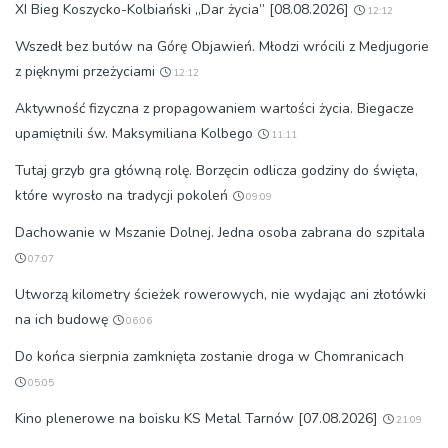
XI Bieg Koszycko-Kolbiański „Dar życia” [08.08.2026]
12:12
Wszedł bez butów na Górę Objawień. Młodzi wrócili z Medjugorie
z pięknymi przeżyciami
12:12
Aktywność fizyczna z propagowaniem wartości życia. Biegacze
upamiętnili św. Maksymiliana Kolbego
11:11
Tutaj grzyb gra główną rolę. Borzęcin odlicza godziny do święta,
które wyrosło na tradycji pokoleń
09:09
Dachowanie w Mszanie Dolnej. Jedna osoba zabrana do szpitala
07:07
Utworzą kilometry ścieżek rowerowych, nie wydając ani złotówki
na ich budowę
06:06
Do końca sierpnia zamknięta zostanie droga w Chomranicach
05:05
Kino plenerowe na boisku KS Metal Tarnów [07.08.2026]
21:09