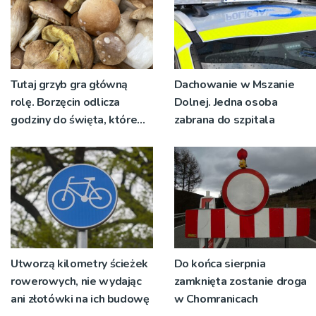
Tutaj grzyb gra główną
Dachowanie w Mszanie
rolę. Borzęcin odlicza
Dolnej. Jedna osoba
godziny do święta, które
zabrana do szpitala
wyrosło na tradycji
pokoleń
Utworzą kilometry ścieżek
Do końca sierpnia
rowerowych, nie wydając
zamknięta zostanie droga
ani złotówki na ich budowę
w Chomranicach