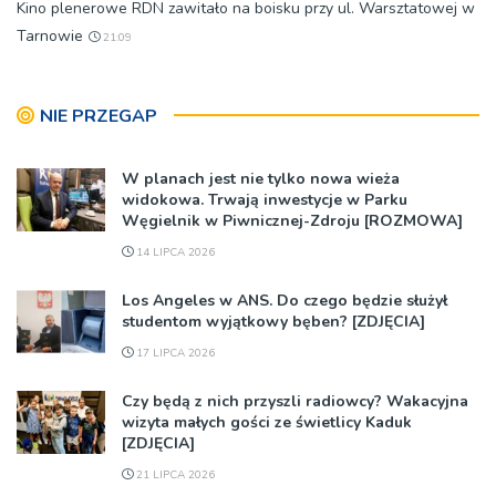
Kino plenerowe RDN zawitało na boisku przy ul. Warsztatowej w
Tarnowie
21:09
NIE PRZEGAP
W planach jest nie tylko nowa wieża
widokowa. Trwają inwestycje w Parku
Węgielnik w Piwnicznej-Zdroju [ROZMOWA]
14 LIPCA 2026
Los Angeles w ANS. Do czego będzie służył
studentom wyjątkowy bęben? [ZDJĘCIA]
17 LIPCA 2026
Czy będą z nich przyszli radiowcy? Wakacyjna
wizyta małych gości ze świetlicy Kaduk
[ZDJĘCIA]
21 LIPCA 2026