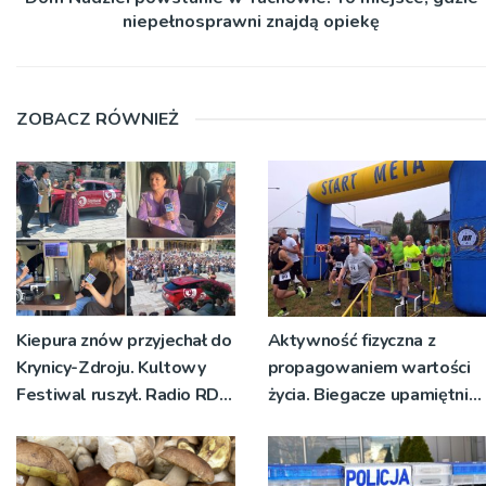
niepełnosprawni znajdą opiekę
ZOBACZ RÓWNIEŻ
Kiepura znów przyjechał do
Aktywność fizyczna z
Krynicy-Zdroju. Kultowy
propagowaniem wartości
Festiwal ruszył. Radio RDN
życia. Biegacze upamiętnili
nadawało program na
św. Maksymiliana Kolbego
żywo [ZDJĘCIA]