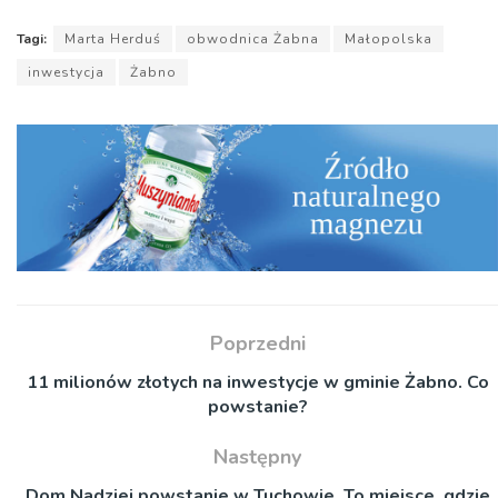
Tagi:
Marta Herduś
obwodnica Żabna
Małopolska
inwestycja
Żabno
Poprzedni
11 milionów złotych na inwestycje w gminie Żabno. Co
powstanie?
Następny
Dom Nadziei powstanie w Tuchowie. To miejsce, gdzie