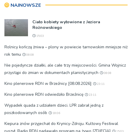
pokoleń
NAJNOWSZE
Ciało kobiety wyłowione z Jeziora
Rożnowskiego
15:03
Rolnicy kończą żniwa – plony w powiecie tarnowskim mniejsze niż
rok temu
08:08
Nie pojedyncze działki, ale całe trzy miejscowości. Gmina Wojnicz
przystąpi do zmian w dokumentach planistycznych
08:08
Kino plenerowe RDN w Brzeźnicy [08.08.2026]
23:11
Kino plenerowe RDN odwiedziło Brzeźnicę
23:11
Wypadek quada z udziałem dzieci. LPR zabrał jedną z
poszkodowanych osób
18:06
Kiepura znów przyjechał do Krynicy-Zdroju. Kultowy Festiwal
ruszył. Radio RDN nadawało program na żywo [ZDJĘCIA]
15:03