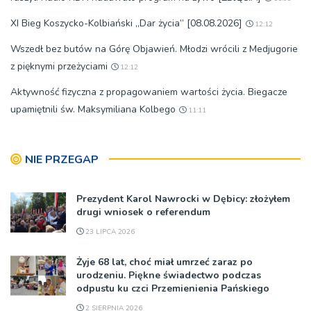
XI Bieg Koszycko-Kolbiański „Dar życia” [08.08.2026]
12:12
Wszedł bez butów na Górę Objawień. Młodzi wrócili z Medjugorie
z pięknymi przeżyciami
12:12
Aktywność fizyczna z propagowaniem wartości życia. Biegacze
upamiętnili św. Maksymiliana Kolbego
11:11
NIE PRZEGAP
Prezydent Karol Nawrocki w Dębicy: złożyłem
drugi wniosek o referendum
23 LIPCA 2026
Żyje 68 lat, choć miał umrzeć zaraz po
urodzeniu. Piękne świadectwo podczas
odpustu ku czci Przemienienia Pańskiego
2 SIERPNIA 2026