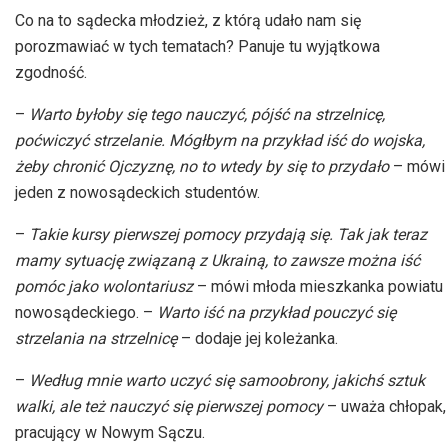
Co na to sądecka młodzież, z którą udało nam się
porozmawiać w tych tematach? Panuje tu wyjątkowa
zgodność.
–
Warto byłoby się tego nauczyć, pójść na strzelnicę,
poćwiczyć strzelanie. Mógłbym na przykład iść do wojska,
żeby chronić Ojczyznę, no to wtedy by się to
przydało
– mówi
jeden z nowosądeckich studentów.
–
Takie kursy pierwszej pomocy przydają się. Tak jak teraz
mamy sytuację związaną z Ukrainą, to zawsze można iść
pomóc jako
wolontariusz
– mówi
młoda mieszkanka powiatu
nowosądeckiego. –
Warto iść na przykład pouczyć się
strzelania na
strzelnicę
– dodaje
jej koleżanka.
–
Według mnie warto uczyć się samoobrony, jakichś sztuk
walki, ale też nauczyć się pierwszej
pomocy
– uważa
chłopak,
pracujący w Nowym Sączu.