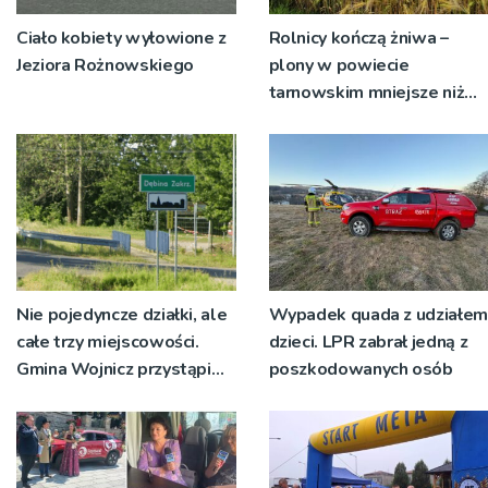
Ciało kobiety wyłowione z
Rolnicy kończą żniwa –
Jeziora Rożnowskiego
plony w powiecie
tarnowskim mniejsze niż
rok temu
Nie pojedyncze działki, ale
Wypadek quada z udziałem
całe trzy miejscowości.
dzieci. LPR zabrał jedną z
Gmina Wojnicz przystąpi
poszkodowanych osób
do zmian w dokumentach
planistycznych