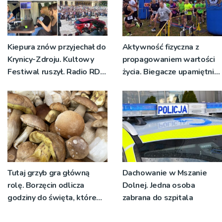
Kiepura znów przyjechał do
Aktywność fizyczna z
Krynicy-Zdroju. Kultowy
propagowaniem wartości
Festiwal ruszył. Radio RDN
życia. Biegacze upamiętnili
nadawało program na
św. Maksymiliana Kolbego
żywo [ZDJĘCIA]
Tutaj grzyb gra główną
Dachowanie w Mszanie
rolę. Borzęcin odlicza
Dolnej. Jedna osoba
godziny do święta, które
zabrana do szpitala
wyrosło na tradycji