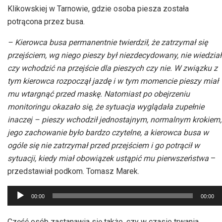
Klikowskiej w Tarnowie, gdzie osoba piesza została
potrącona przez busa.
– Kierowca busa permanentnie twierdził, że zatrzymał się
przejściem, wg niego pieszy był niezdecydowany, nie wiedział
czy wchodzić na przejście dla pieszych czy nie. W związku z
tym kierowca rozpoczął jazdę i w tym momencie pieszy miał
mu wtargnąć przed maskę. Natomiast po obejrzeniu
monitoringu okazało się, że sytuacja wyglądała zupełnie
inaczej – pieszy wchodził jednostajnym, normalnym krokiem,
jego zachowanie było bardzo czytelne, a kierowca busa w
ogóle się nie zatrzymał przed przejściem i go potrącił w
sytuacji, kiedy miał obowiązek ustąpić mu pierwszeństwa
–
przedstawiał podkom. Tomasz Marek.
Odtwarzacz
00:00
00:00
plików
dźwiękowych
Część osób zastanawia się także, czy w czasie trwania