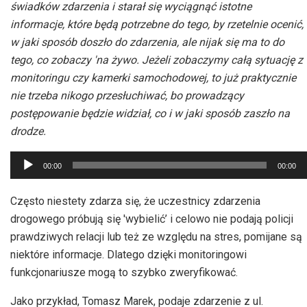
świadków zdarzenia i starał się wyciągnąć istotne
informacje, które będą potrzebne do tego, by rzetelnie ocenić,
w jaki sposób doszło do zdarzenia, ale nijak się ma to do
tego, co zobaczy 'na żywo. Jeżeli zobaczymy całą sytuację z
monitoringu czy kamerki samochodowej, to już praktycznie
nie trzeba nikogo przesłuchiwać, bo prowadzący
postępowanie będzie widział, co i w jaki sposób zaszło na
drodze.
Odtwarzacz
00:00
00:00
plików
dźwiękowych
Często niestety zdarza się, że uczestnicy zdarzenia
drogowego próbują się 'wybielić’ i celowo nie podają policji
prawdziwych relacji lub też ze względu na stres, pomijane są
niektóre informacje. Dlatego dzięki monitoringowi
funkcjonariusze mogą to szybko zweryfikować.
Jako przykład, Tomasz Marek, podaje zdarzenie z ul.