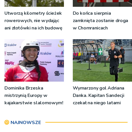
Utworzą kilometry ścieżek
Do końca sierpnia
rowerowych, nie wydając
zamknięta zostanie droga
ani złotówki na ich budowę
w Chomranicach
Dominika Brzeska
Wymarzony gol Adriana
mistrzynią Europy w
Danka. Kapitan Sandecji
kajakarstwie slalomowym!
czekał na niego latami
NAJNOWSZE