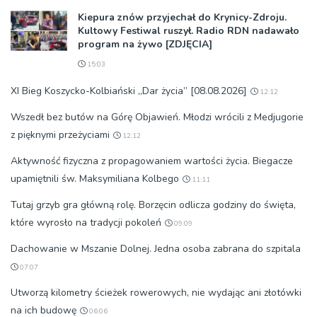
Kiepura znów przyjechał do Krynicy-Zdroju.
Kultowy Festiwal ruszył. Radio RDN nadawało
program na żywo [ZDJĘCIA]
15:03
XI Bieg Koszycko-Kolbiański „Dar życia” [08.08.2026]
12:12
Wszedł bez butów na Górę Objawień. Młodzi wrócili z Medjugorie
z pięknymi przeżyciami
12:12
Aktywność fizyczna z propagowaniem wartości życia. Biegacze
upamiętnili św. Maksymiliana Kolbego
11:11
Tutaj grzyb gra główną rolę. Borzęcin odlicza godziny do święta,
które wyrosło na tradycji pokoleń
09:09
Dachowanie w Mszanie Dolnej. Jedna osoba zabrana do szpitala
07:07
Utworzą kilometry ścieżek rowerowych, nie wydając ani złotówki
na ich budowę
06:06