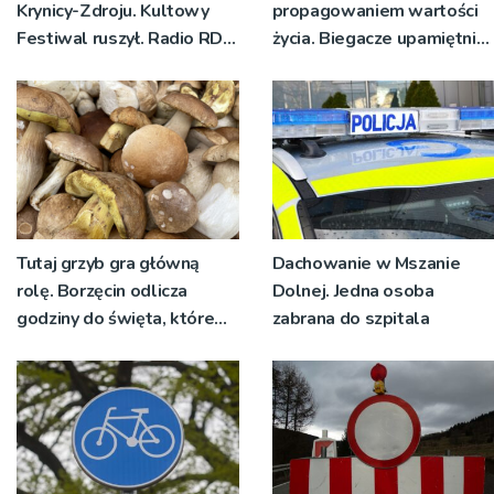
Krynicy-Zdroju. Kultowy
propagowaniem wartości
Festiwal ruszył. Radio RDN
życia. Biegacze upamiętnili
nadawało program na
św. Maksymiliana Kolbego
żywo [ZDJĘCIA]
Tutaj grzyb gra główną
Dachowanie w Mszanie
rolę. Borzęcin odlicza
Dolnej. Jedna osoba
godziny do święta, które
zabrana do szpitala
wyrosło na tradycji
pokoleń