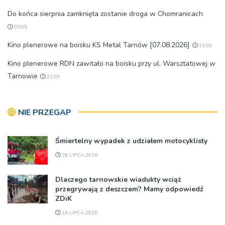
Do końca sierpnia zamknięta zostanie droga w Chomranicach
05:05
Kino plenerowe na boisku KS Metal Tarnów [07.08.2026]
21:09
Kino plenerowe RDN zawitało na boisku przy ul. Warsztatowej w
Tarnowie
21:09
NIE PRZEGAP
Śmiertelny wypadek z udziałem motocyklisty
28 LIPCA 2026
Dlaczego tarnowskie wiadukty wciąż
przegrywają z deszczem? Mamy odpowiedź
ZDiK
16 LIPCA 2026