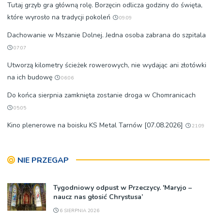
Tutaj grzyb gra główną rolę. Borzęcin odlicza godziny do święta,
które wyrosło na tradycji pokoleń
09:09
Dachowanie w Mszanie Dolnej. Jedna osoba zabrana do szpitala
07:07
Utworzą kilometry ścieżek rowerowych, nie wydając ani złotówki
na ich budowę
06:06
Do końca sierpnia zamknięta zostanie droga w Chomranicach
05:05
Kino plenerowe na boisku KS Metal Tarnów [07.08.2026]
21:09
NIE PRZEGAP
Tygodniowy odpust w Przeczycy. 'Maryjo –
naucz nas głosić Chrystusa’
6 SIERPNIA 2026