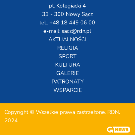
pl. Kolegiacki 4
33 - 300 Nowy Sącz
tel.: +48 18 449 06 00
e-mail: sacz@rdn.pl
AKTUALNOŚCI
RELIGIA
SPORT
KULTURA
GALERIE
PATRONATY
WSPARCIE
Copyright © Wszelkie prawa zastrzeżone. RDN.
2024.