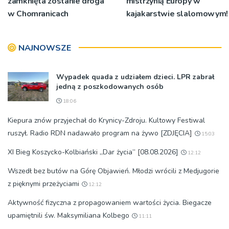
zamknięta zostanie droga
mistrzynią Europy w
w Chomranicach
kajakarstwie slalomowym!
NAJNOWSZE
Wypadek quada z udziałem dzieci. LPR zabrał
jedną z poszkodowanych osób
18:06
Kiepura znów przyjechał do Krynicy-Zdroju. Kultowy Festiwal
ruszył. Radio RDN nadawało program na żywo [ZDJĘCIA]
15:03
XI Bieg Koszycko-Kolbiański „Dar życia” [08.08.2026]
12:12
Wszedł bez butów na Górę Objawień. Młodzi wrócili z Medjugorie
z pięknymi przeżyciami
12:12
Aktywność fizyczna z propagowaniem wartości życia. Biegacze
upamiętnili św. Maksymiliana Kolbego
11:11