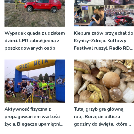
Wypadek quada z udziałem
Kiepura znów przyjechał do
dzieci. LPR zabrał jedną z
Krynicy-Zdroju. Kultowy
poszkodowanych osób
Festiwal ruszył. Radio RDN
nadawało program na
żywo [ZDJĘCIA]
Aktywność fizyczna z
Tutaj grzyb gra główną
propagowaniem wartości
rolę. Borzęcin odlicza
życia. Biegacze upamiętnili
godziny do święta, które
św. Maksymiliana Kolbego
wyrosło na tradycji