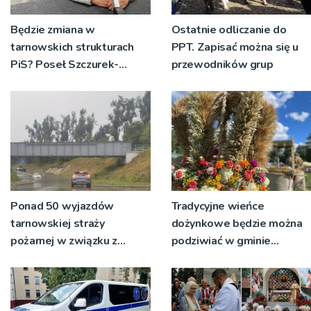
Będzie zmiana w
Ostatnie odliczanie do
tarnowskich strukturach
PPT. Zapisać można się u
PiS? Poseł Szczurek-
przewodników grup
Żelazko: 'Ja skupiam się na
pracy parlamentarzysty’
Ponad 50 wyjazdów
Tradycyjne wieńce
tarnowskiej straży
dożynkowe będzie można
pożarnej w związku z
podziwiać w gminie
burzami i ulewami
Ryglice