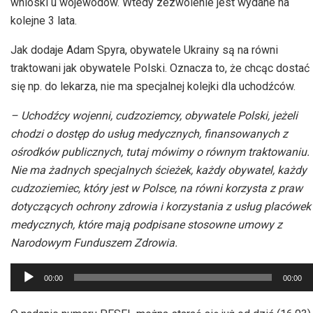
wnioski u wojewodów. Wtedy zezwolenie jest wydane na
kolejne 3 lata.
Jak dodaje Adam Spyra, obywatele Ukrainy są na równi
traktowani jak obywatele Polski. Oznacza to, że chcąc dostać
się np. do lekarza, nie ma specjalnej kolejki dla uchodźców.
– Uchodźcy wojenni, cudzoziemcy, obywatele Polski, jeżeli
chodzi o dostęp do usług medycznych, finansowanych z
ośrodków publicznych, tutaj mówimy o równym traktowaniu.
Nie ma żadnych specjalnych ścieżek, każdy obywatel, każdy
cudzoziemiec, który jest w Polsce, na równi korzysta z praw
dotyczących ochrony zdrowia i korzystania z usług placówek
medycznych, które mają podpisane stosowne umowy z
Narodowym Funduszem Zdrowia.
Odtwarzacz
00:00
00:00
plików
dźwiękowych