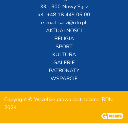
33 - 300 Nowy Sącz
tel.: +48 18 449 06 00
e-mail: sacz@rdn.pl
AKTUALNOŚCI
RELIGIA
SPORT
KULTURA
GALERIE
PATRONATY
WSPARCIE
Copyright © Wszelkie prawa zastrzeżone. RDN.
2024.