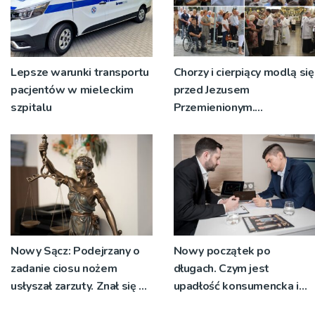
Lepsze warunki transportu
Chorzy i cierpiący modlą się
pacjentów w mieleckim
przed Jezusem
szpitalu
Przemienionym.
Przystępują do sakramentu
namaszczenia [ZDJĘCIA]
Nowy Sącz: Podejrzany o
Nowy początek po
zadanie ciosu nożem
długach. Czym jest
usłyszał zarzuty. Znał się z
upadłość konsumencka i
pokrzywdzonym
kiedy staje się jedynym