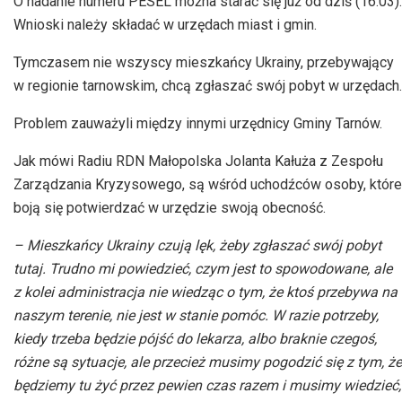
O nadanie numeru PESEL można starać się już od dziś (16.03).
Wnioski należy składać w urzędach miast i gmin.
Tymczasem nie wszyscy mieszkańcy Ukrainy, przebywający
w regionie tarnowskim, chcą zgłaszać swój pobyt w urzędach.
Problem zauważyli między innymi urzędnicy Gminy Tarnów.
Jak mówi Radiu RDN Małopolska Jolanta Kałuża z Zespołu
Zarządzania Kryzysowego, są wśród uchodźców osoby, które
boją się potwierdzać w urzędzie swoją obecność.
– Mieszkańcy Ukrainy czują lęk, żeby zgłaszać swój pobyt
tutaj. Trudno mi powiedzieć, czym jest to spowodowane, ale
z kolei administracja nie wiedząc o tym, że ktoś przebywa na
naszym terenie, nie jest w stanie pomóc. W razie potrzeby,
kiedy trzeba będzie pójść do lekarza, albo braknie czegoś,
różne są sytuacje, ale przecież musimy pogodzić się z tym, że
będziemy tu żyć przez pewien czas razem i musimy wiedzieć,