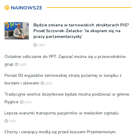
rozsądnym wyjściem?
NAJNOWSZE
Będzie zmiana w tarnowskich strukturach PiS?
Poseł Szczurek-Żelazko: 'Ja skupiam się na
pracy parlamentarzysty’
14:02
Ostatnie odliczanie do PPT. Zapisać można się u przewodników
grup
14:02
Ponad 50 wyjazdów tarnowskiej straży pożarnej w związku z
burzami i ulewami
14:02
Tradycyjne wieńce dożynkowe będzie można podziwiać w gminie
Ryglice
13:01
Lepsze warunki transportu pacjentów w mieleckim szpitalu
13:01
Chorzy i cierpiący modlą się przed Jezusem Przemienionym.