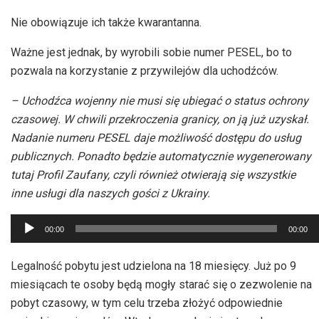
Nie obowiązuje ich także kwarantanna.
Ważne jest jednak, by wyrobili sobie numer PESEL, bo to
pozwala na korzystanie z przywilejów dla uchodźców.
– Uchodźca wojenny nie musi się ubiegać o status ochrony
czasowej. W chwili przekroczenia granicy, on ją już uzyskał.
Nadanie numeru PESEL daje możliwość dostępu do usług
publicznych. Ponadto będzie automatycznie wygenerowany
tutaj Profil Zaufany, czyli również otwierają się wszystkie
inne usługi dla naszych gości z Ukrainy.
Odtwarzacz
00:00
00:00
plików
dźwiękowych
Legalność pobytu jest udzielona na 18 miesięcy. Już po 9
miesiącach te osoby będą mogły starać się o zezwolenie na
pobyt czasowy, w tym celu trzeba złożyć odpowiednie