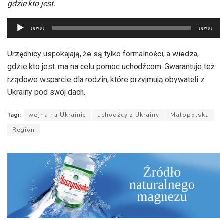
gdzie kto jest.
Odtwarzacz
00:00
00:00
plików
dźwiękowych
Urzędnicy uspokajają, że są tylko formalności, a wiedza,
gdzie kto jest, ma na celu pomoc uchodźcom. Gwarantuje też
rządowe wsparcie dla rodzin, które przyjmują obywateli z
Ukrainy pod swój dach.
Tagi:
wojna na Ukrainie
uchodźcy z Ukrainy
Małopolska
Region