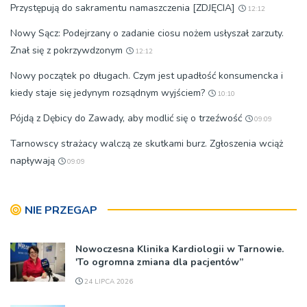
Przystępują do sakramentu namaszczenia [ZDJĘCIA]
12:12
Nowy Sącz: Podejrzany o zadanie ciosu nożem usłyszał zarzuty.
Znał się z pokrzywdzonym
12:12
Nowy początek po długach. Czym jest upadłość konsumencka i
kiedy staje się jedynym rozsądnym wyjściem?
10:10
Pójdą z Dębicy do Zawady, aby modlić się o trzeźwość
09:09
Tarnowscy strażacy walczą ze skutkami burz. Zgłoszenia wciąż
napływają
09:09
NIE PRZEGAP
Nowoczesna Klinika Kardiologii w Tarnowie.
'To ogromna zmiana dla pacjentów”
24 LIPCA 2026